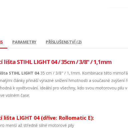
IS
PARAMETRY
PŘÍSLUŠENSTVÍ (2)
í lišta STIHL LIGHT 04 / 35cm / 3/8" / 1,1mm
išta STIHL LIGHT 04
35 cm / 3/8" / 1,1mm. Kombinace této mimořádn
 malými články přináší výrazné snížení hmotnosti a současně zvýšení
vhodná k vyvětvování. Ideální pro všechny, kdo svou motorovou pilu v 
 ve volném čase.
í lišta LIGHT 04 (dříve: Rollomatic E):
pro menší až středně silné motorové pily