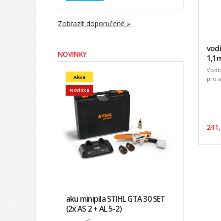
Zobrazit doporučené »
vodí
NOVINKY
1,1
Vodíc
Akce
pro 
Novinka
241,
aku minipila STIHL GTA 30 SET
(2x AS 2 + AL 5-2)