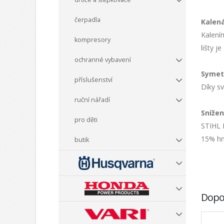
čerpadla
Kalen
Kalením
kompresory
lišty j
ochranné vybavení
Symet
příslušenství
Díky s
ruční nářadí
Snížen
pro děti
STIHL R
15% hm
butik
Dopo