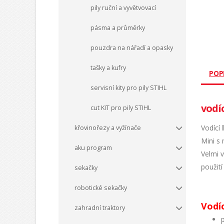
pily ruční a vyvětvovací
pásma a průměrky
pouzdra na nářadí a opasky
tašky a kufry
POP
servisní kity pro pily STIHL
vodíc
cut KIT pro pily STIHL
Vodící
l
křovinořezy a vyžínače
Mini s
aku program
Velmi 
použití
sekačky
robotické sekačky
Vodíc
zahradní traktory