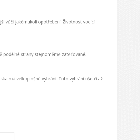
ší vůči jakémukoli opotřebení. Životnost vodící
obě podélné strany stejnoměrně zatěžované.
eska má velkoplošné vybrání. Toto vybrání ušetří až