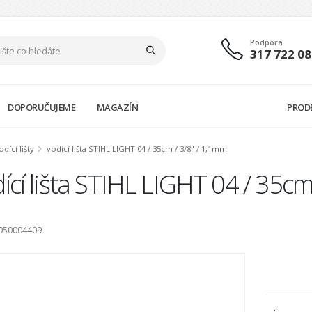
Podpora
317 722 08
DOPORUČUJEME
MAGAZÍN
PROD
odící lišty
vodící lišta STIHL LIGHT 04 / 35cm / 3/8" / 1,1mm
ící lišta STIHL LIGHT 04 / 35cm
0050004409