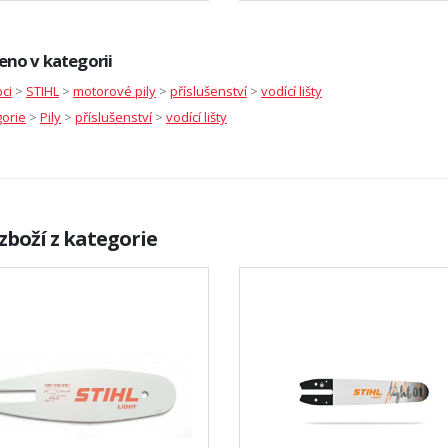
eno v kategorii
ci
>
STIHL
>
motorové pily
>
příslušenství
>
vodící lišty
orie
>
Pily
>
příslušenství
>
vodící lišty
zboží z kategorie