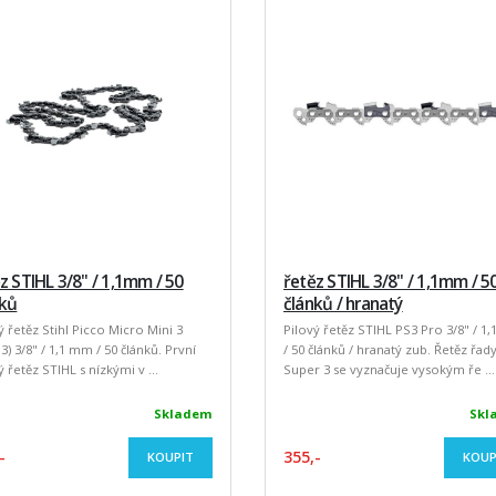
z STIHL 3/8" / 1,1mm / 50
řetěz STIHL 3/8" / 1,1mm / 5
nků
článků / hranatý
ý řetěz Stihl Picco Micro Mini 3
Pilový řetěz STIHL PS3 Pro 3/8" / 1
) 3/8" / 1,1 mm / 50 článků. První
/ 50 článků / hranatý zub. Řetěz řad
ý řetěz STIHL s nízkými v ...
Super 3 se vyznačuje vysokým ře ...
Skladem
Skl
-
355,-
KOUPIT
KOUP