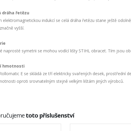
á dráha řetězu
 elektromagnetickou indukcí se celá dráha řetězu stane ještě odolněj
e značně vyšší.
rie
vé naprosté symetrii se mohou vodící lišty STIHL obracet. Tím jsou 
í hmotnosti
ollomatic E se skládá ze tří elektricky svařených desek, prostřední d
otnosti oproti srovnatelným stejně velkým lištám jiných výrobců.
ručujeme
toto příslušenství