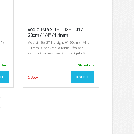
vodící lišta STIHL LIGHT 01 /
20cm / 1/4" / 1,1mm
" /
Vodicí lišta STIHL Light 01 20cm / 1/4" /
1,1mm je robustní a lehká lišta pro
 ...
akumulátorovou vyvětvovací pilu ST ...
adem
Skladem
535,-
IT
KOUPIT