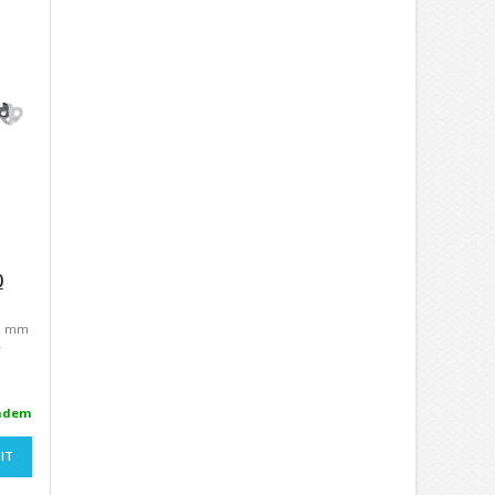
0
,1 mm
y
adem
IT