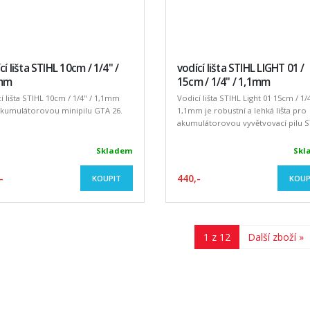
cí lišta STIHL 10cm / 1/4" /
vodící lišta STIHL LIGHT 01 /
mm
15cm / 1/4" / 1,1mm
í lišta STIHL 10cm / 1/4" / 1,1mm
Vodicí lišta STIHL Light 01 15cm / 1/4
akumulátorovou minipilu GTA 26.
1,1mm je robustní a lehká lišta pro
akumulátorovou vyvětvovací pilu ST
Skladem
Skl
-
440,-
KOUPIT
KOUP
1 z 12
Další zboží »