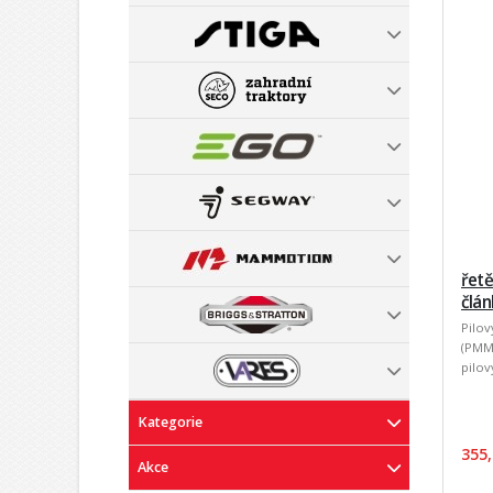
řetě
člá
Pilov
(PMM3
pilov
Kategorie
355,
Akce