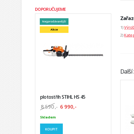
DOPORUČUJEME
Zařaz
Nejprodávanější
1)
Výrob
Akce
2)
Kateg
Další
plotostřih STIHL HS 45
8 590
,-
6 990,-
Skladem
KOUPIT