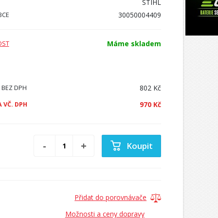
STIHL
30050004409
BCE
Máme skladem
OST
802 Kč
 BEZ DPH
970 Kč
 VČ. DPH
Koupit
Přidat do porovnávače
Možnosti a ceny dopravy