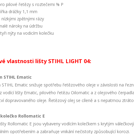
pro pilové řetězy s roztečemi ⅜ P
šířka drážky 1,1 mm
s nízkými zpětnými rázy
malé nároky na údržbu
čtyři nýty na vodicím kolečku
vé vlastnosti lišty STIHL LIGHT 04:
m STIHL Ematic
 STIHL Ematic snižuje spotřebu řetězového oleje v závislosti na řez
z vodící lišty Ematic, pilového řetězu Oilomatic a z olejového čerpa
ví dopravovaného oleje. Řetězový olej se cíleně a s nepatrnou ztráto
 kolečko Rollomatic E
 lišty Rollomatic E jsou vybaveny vodícím kolečkem s krytým válečkov
lním opotřebením a zabraňuje vnikání nečistoty způsobující korozi.