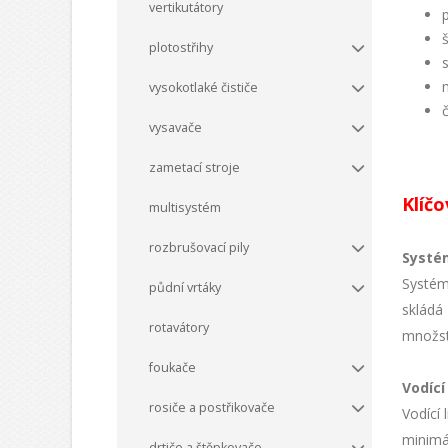
vertikutátory
plotostřihy
vysokotlaké čističe
vysavače
zametací stroje
Klíčo
multisystém
rozbrušovací pily
Systé
Systém
půdní vrtáky
skládá 
rotavátory
množst
foukače
Vodící
rosiče a postřikovače
Vodící
minimá
drtiče a štěpkovače