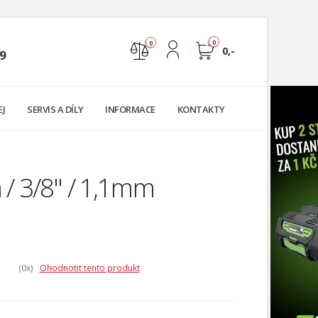
0
0
0,-
9
Nejste přihlášen
EJ
SERVIS A DÍLY
INFORMACE
KONTAKTY
Přihlásit
Registrace
 / 3/8" / 1,1mm
(0
x)
Ohodnotit tento produkt