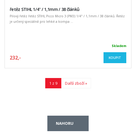
řetěz STIHL 1/4" / 1,1mm / 38 článků
Pilový řetěz řetěz STIHL Picco Micro 3 (PM3) 1/4" / 1,1mm / 38 článků. Řetěz
je určený speciálně pro lehké a kompa ...
Skladem
232,-
KOUPIT
1 z 9
Další zboží »
NAHORU