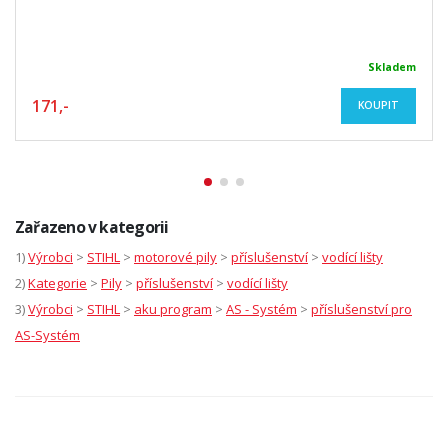
Skladem
171,-
KOUPIT
Zařazeno v kategorii
1)
Výrobci
>
STIHL
>
motorové pily
>
příslušenství
>
vodící lišty
2)
Kategorie
>
Pily
>
příslušenství
>
vodící lišty
3)
Výrobci
>
STIHL
>
aku program
>
AS - Systém
>
příslušenství pro
AS-Systém