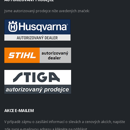
Jsme autorizovaný prodejce níže uvedených značek:
AKCE E-MAILEM
V případě zájmu o zasílání informací o slevách a cenových akcích, napište
zde svoji e-mailovou adresu a klikněte na přihlásit.