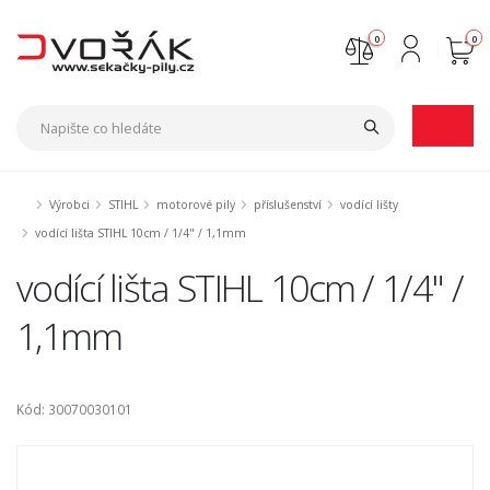
0
0
Nejste přihlášen
Přihlásit
Registrace
Výrobci
STIHL
motorové pily
příslušenství
vodící lišty
vodící lišta STIHL 10cm / 1/4" / 1,1mm
vodící lišta STIHL 10cm / 1/4" /
1,1mm
Kód: 30070030101