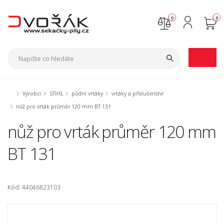
0
0
Nejste přihlášen
Přihlásit
Registrace
Výrobci
STIHL
půdní vrtáky
vrtáky a příslušenství
nůž pro vrták průměr 120 mm BT 131
nůž pro vrták průměr 120 mm
BT 131
Kód: 44046823103