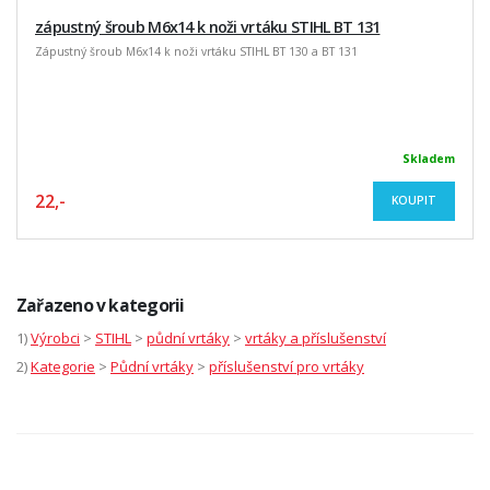
zápustný šroub M6x14 k noži vrtáku STIHL BT 131
Zápustný šroub M6x14 k noži vrtáku STIHL BT 130 a BT 131
Skladem
22,-
KOUPIT
Zařazeno v kategorii
1)
Výrobci
>
STIHL
>
půdní vrtáky
>
vrtáky a příslušenství
2)
Kategorie
>
Půdní vrtáky
>
příslušenství pro vrtáky