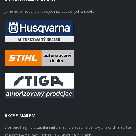
Jsme autorizovaný prodejce níže uvedených značek:
AKCE E-MAILEM
V případě zájmu o zasílání informací o slevách a cenových akcích, napište
zde svoji e-mailovou adresu a klikněte na přihlásit.