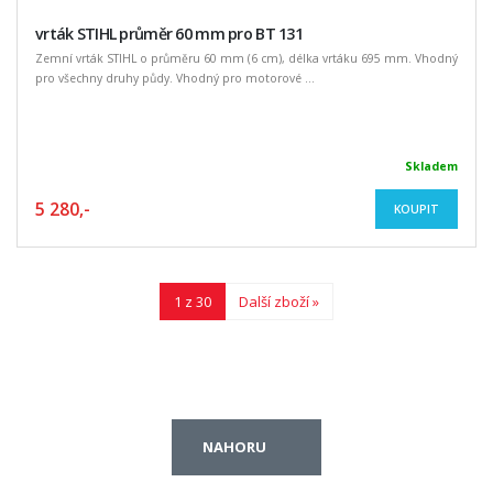
vrták STIHL průměr 60 mm pro BT 131
Zemní vrták STIHL o průměru 60 mm (6 cm), délka vrtáku 695 mm. Vhodný
pro všechny druhy půdy. Vhodný pro motorové ...
Skladem
5 280,-
KOUPIT
1 z 30
Další zboží »
NAHORU