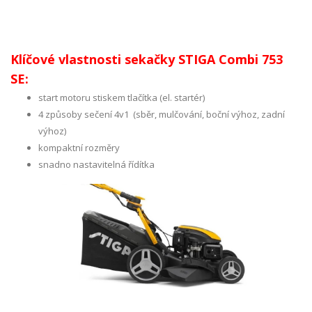
Klíčové vlastnosti sekačky STIGA Combi 753
SE:
start motoru stiskem tlačítka (el. startér)
4 způsoby sečení 4v1 (sběr, mulčování, boční výhoz, zadní
výhoz)
kompaktní rozměry
snadno nastavitelná řídítka