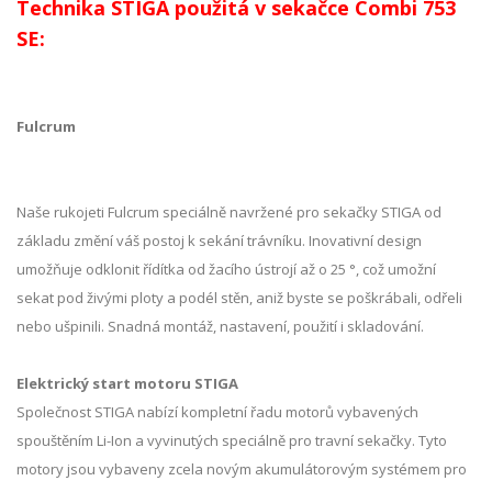
Technika STIGA použitá v sekačce Combi 753
SE:
Fulcrum
Naše rukojeti Fulcrum speciálně navržené pro sekačky STIGA od
základu změní váš postoj k sekání trávníku. Inovativní design
umožňuje odklonit řídítka od žacího ústrojí až o 25 °, což umožní
sekat pod živými ploty a podél stěn, aniž byste se poškrábali, odřeli
nebo ušpinili. Snadná montáž, nastavení, použití i skladování.
Elektrický start motoru STIGA
Společnost STIGA nabízí kompletní řadu motorů vybavených
spouštěním Li-Ion a vyvinutých speciálně pro travní sekačky. Tyto
motory jsou vybaveny zcela novým akumulátorovým systémem pro