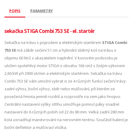
POPIS
PARAMETRY
sekačka STIGA Combi 753 SE - el. startér
Sekačka na trávu s pojezdem a elektrickým startérem
STIGA Combi
753 SE
má záběr sečení 51 cm a hybridní sběrný koš na trávu o
objemu 60 litrů s ukazatelem naplnění. V kovovém podvozku je
uložen spolehlivý motor STIGA o obsahu 166 cm3 s čistým výkonem
2,60 kW při 2900 ot/min a elektrickým startérem. Sekačka na trávu
Combi 753 SE vám umožní vybrat si ze 4 různých funkcí sečení trávy:
zadní výhoz, boční výhoz, sběr nebo mulčování, při kterém se
posečená hmota jemně rozdrtí a rozprostře na zem jako hnojivo.
Centrální nastavení výšky střihu umožňuje pomocí páky snadné
nastavení do 6 různých poloh od 22 do 80 mm. Velká zadní 280 mm
kola usnadňují manévrování na nerovném terénu. Součástí balení je
boční deflektor a mulčovací vložka.