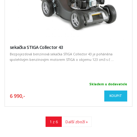
sekačka STIGA Collector 43
Bezpojezdová benzinová sekačka STIGA Collector 43 je poháněna
spolehlivým benzínovým motorem STIGA o objemu 123 cm3 s č ...
Skladem u dodavatele
6 990,-
KOUPIT
1 z 6
Další zboží »