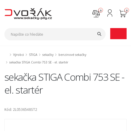
0
0
Nejste přihlášen
Přihlásit
Registrace
Výrobci
STIGA
sekačky
benzinové sekačky
sekačka STIGA Combi 753 SE - el. startér
sekačka STIGA Combi 753 SE -
el. startér
Kód: 2L0536548ST2