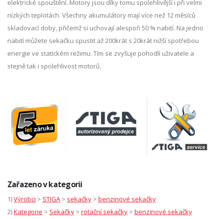
elektrické spouštění. Motory jsou díky tomu spolehlivější i při velmi
nízkých teplotách. Všechny akumulátory mají více než 12 měsíců
skladovací doby, přičemž si uchovají alespoň 50 % nabití. Na jedno
nabití můžete sekačku spustit až 200krát s 20krát nižší spotřebou
energie ve statickém režimu. Tím se zvyšuje pohodlí uživatele a
stejně tak i spolehlivost motorů.
Zařazeno v kategorii
1)
Výrobci
>
STIGA
>
sekačky
>
benzinové sekačky
2)
Kategorie
>
Sekačky
>
rotační sekačky
>
benzinové sekačky