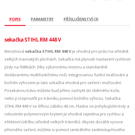
POPIS
PARAMETRY
PŘÍSLUŠENSTVÍ (3)
sekačka STIHL RM 448 V
Benzínová
sekačka STIHL RM 448 V
je vhodná pro práci na středně
velkých travnatých plochách. Sekačka má plynulé nastavení rychlosti
jízdy na řídítkách. Díky výkonnému motoru a standardně
dodávanému multifunkčnímu noži, integrovanou funkcí mulčování a
bočním výhozem je tato sekačka vhodná pro sečení i mulčování.
Posekanou trávu můžete buď přímo zachytit do sběrného koše,
nebo ji rozprostřít po trávníku pomocí bočního výhozu. Sekačka
STIHL RM 448 V se šířkou záběru 46 cm, hladce se pohybujícími koly a
robustním polymerovým krytem je vhodná zejména pro rychlou a
efektivní údržbu středně velkých trávníků. Abyste dosáhli vysoce
přesného sečení, můžete si pomocí centrálního sedmistupňového