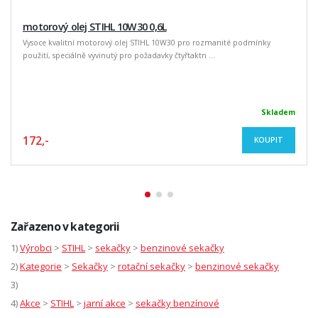
motorový olej STIHL 10W30 0,6L
Vysoce kvalitní motorový olej STIHL 10W30 pro rozmanité podmínky
použití, speciálně vyvinutý pro požadavky čtyřtaktn ...
Skladem
172,-
KOUPIT
Zařazeno v kategorii
1)
Výrobci
>
STIHL
>
sekačky
>
benzinové sekačky
2)
Kategorie
>
Sekačky
>
rotační sekačky
>
benzinové sekačky
3)
4)
Akce
>
STIHL
>
jarní akce
>
sekačky benzínové