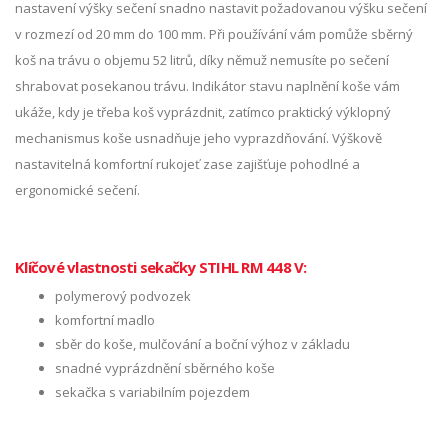
nastavení výšky sečení snadno nastavit požadovanou výšku sečení
v rozmezí od 20 mm do 100 mm. Při používání vám pomůže sběrný
koš na trávu o objemu 52 litrů, díky němuž nemusíte po sečení
shrabovat posekanou trávu. Indikátor stavu naplnění koše vám
ukáže, kdy je třeba koš vyprázdnit, zatímco praktický výklopný
mechanismus koše usnadňuje jeho vyprazdňování. Výškově
nastavitelná komfortní rukojeť zase zajišťuje pohodlné a
ergonomické sečení.
Klíčové vlastnosti sekačky STIHL RM 448 V:
polymerový podvozek
komfortní madlo
sběr do koše, mulčování a boční výhoz v základu
snadné vyprázdnění sběrného koše
sekačka s variabilním pojezdem