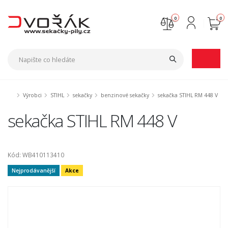
0
0
Nejste přihlášen
Přihlásit
Registrace
Výrobci
STIHL
sekačky
benzinové sekačky
sekačka STIHL RM 448 V
sekačka STIHL RM 448 V
Kód: WB410113410
Nejprodávanější
Akce