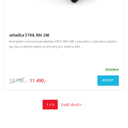
sekačka STIHL RM 248
Kompaktní benzinová sekačka STIHL RM 248 z pevného ocelového plechu.
Její žací a sběrný výkon je vhodný pro malé a stře ...
Skladem
12 790
,-
11 490,-
KOUPIT
1 z 9
Další zboží »