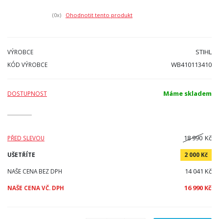
(0
x)
Ohodnotit tento produkt
STIHL
VÝROBCE
WB410113410
KÓD VÝROBCE
Máme skladem
DOSTUPNOST
18 990
Kč
PŘED SLEVOU
UŠETŘÍTE
2 000 Kč
14 041 Kč
NAŠE CENA BEZ DPH
16 990 Kč
NAŠE CENA VČ. DPH