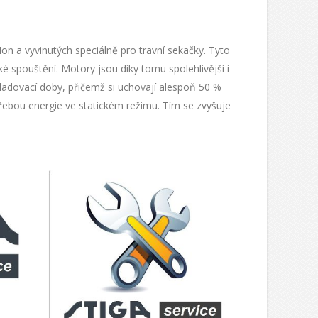
n a vyvinutých speciálně pro travní sekačky. Tyto
spouštění. Motory jsou díky tomu spolehlivější i
kladovací doby, přičemž si uchovají alespoň 50 %
třebou energie ve statickém režimu. Tím se zvyšuje