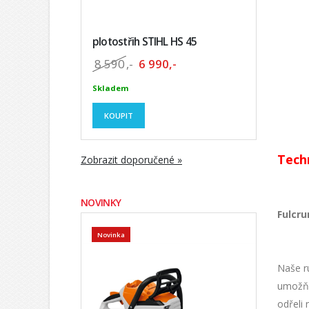
plotostřih STIHL HS 45
8 590
,-
6 990,-
Skladem
KOUPIT
Tech
Zobrazit doporučené »
NOVINKY
Fulcr
Novinka
Naše r
umožňuj
odřeli 