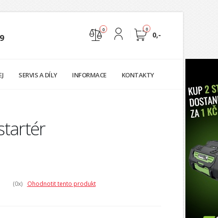
0
0
0,-
9
Nejste přihlášen
EJ
SERVIS A DÍLY
INFORMACE
KONTAKTY
Přihlásit
Registrace
startér
(0
x)
Ohodnotit tento produkt