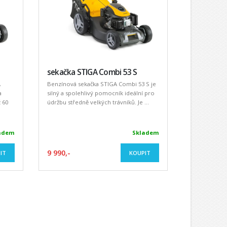
sekačka STIGA Combi 53 S
A
Benzínová sekačka STIGA Combi 53 S je
a
silný a spolehlivý pomocník ideální pro
 60
údržbu středně velkých trávníků. Je ...
adem
Skladem
9 990,-
IT
KOUPIT