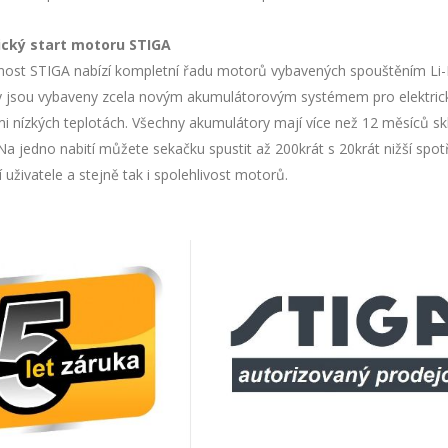
ický start motoru STIGA
nost STIGA nabízí kompletní řadu motorů vybavených spouštěním Li-Io
 jsou vybaveny zcela novým akumulátorovým systémem pro elektrické 
lmi nízkých teplotách. Všechny akumulátory mají více než 12 měsíců s
 Na jedno nabití můžete sekačku spustit až 200krát s 20krát nižší spo
 uživatele a stejně tak i spolehlivost motorů.