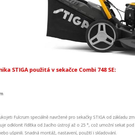
nika STIGA použitá v sekačce Combi 748 SE:
um
ukojeti Fulcrum speciálně navržené pro sekačky STIGA od základu změní
e odklonit řídítka od žacího ústrojí až o 25 °, což umožní sekat pod ž
nebo ušpinili. Snadná montáž, nastavení, použití i skladování.