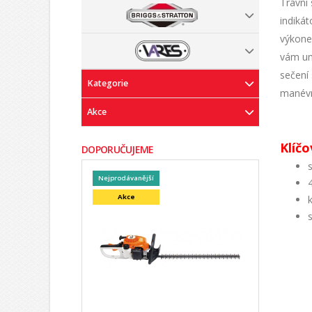
Travní
indiká
výkone
vám um
sečení
Kategorie
manévr
Akce
Klíčo
DOPORUČUJEME
Nejprodávanější
Akce