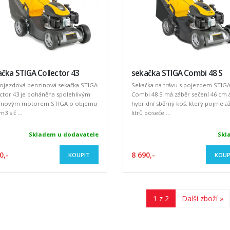
čka STIGA Collector 43
sekačka STIGA Combi 48 S
ojezdová benzinová sekačka STIGA
Sekačka na trávu s pojezdem STIG
ctor 43 je poháněna spolehlivým
Combi 48 S má záběr sečení 46 cm 
ínovým motorem STIGA o objemu
hybridní sběrný koš, který pojme až
3 s č ...
litrů poseče ...
Skladem u dodavatele
Skl
0,-
8 690,-
KOUPIT
KOUP
1 z 2
Další zboží »