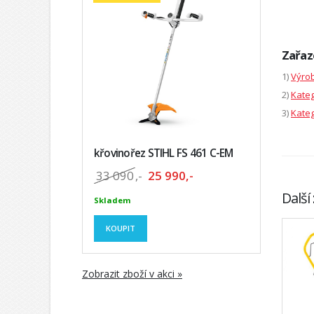
Zařaz
1)
Výrob
2)
Kateg
3)
Kateg
křovinořez STIHL FS 461 C-EM
33 090
,-
25 990,-
Další
Skladem
KOUPIT
Zobrazit zboží v akci »