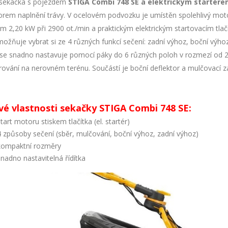
 sekačka s pojezdem
STIGA Combi 748 SE a elektrickým startér
torem naplnění trávy. V ocelovém podvozku je umístěn spolehlivý mo
m 2,20 kW při 2900 ot./min a praktickým elektrickým startovacím tla
ožňuje vybrat si ze 4 různých funkcí sečení: zadní výhoz, boční výho
 se snadno nastavuje pomocí páky do 6 různých poloh v rozmezí od 
ování na nerovném terénu. Součástí je boční deflektor a mulčovací z
vé vlastnosti sekačky STIGA Combi 748 SE:
start motoru stiskem tlačítka (el. startér)
4 způsoby sečení (sběr, mulčování, boční výhoz, zadní výhoz)
kompaktní rozměry
snadno nastavitelná řídítka