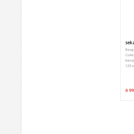
seka
Bezp
Colle
benz
123 cm
6 99