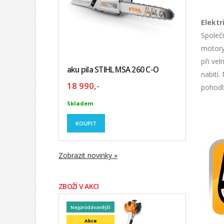
Elektr
Společ
motory
při ve
aku pila STIHL MSA 260 C-O
nabití.
18 990,-
pohodlí
Skladem
KOUPIT
Zobrazit novinky »
ZBOŽÍ V AKCI
Nejprodávanější
Akce