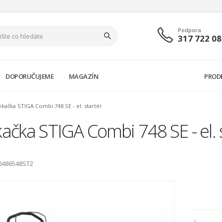
Podpora
317 722 08
DOPORUČUJEME
MAGAZÍN
PROD
ekačka STIGA Combi 748 SE - el. startér
ačka STIGA Combi 748 SE - el. 
L0486548ST2