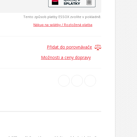
Tento způsob platby ESSOX zvolíte v pokladně.
Nákup na splátky / Rozložená platba
Přidat do porovnávače
Možnosti a ceny dopravy