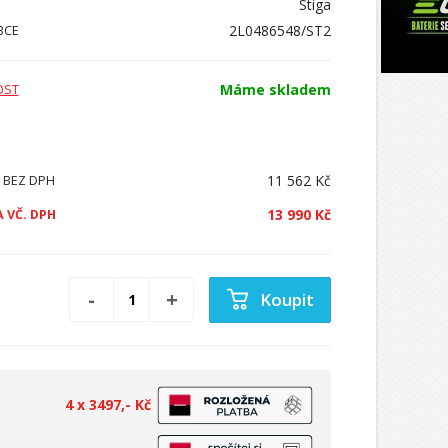
Stiga
2L0486548/ST2
BCE
Máme skladem
OST
11 562 Kč
 BEZ DPH
13 990 Kč
 VČ. DPH
Koupit
4 x 3497,- Kč