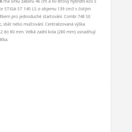
em
má šířku záběru 46 cm a 60 litrový hybridní koš s
tor STIGA ST 140 LS o objemu 139 cm3 s čistým
čítkem pro jednoduché startování. Combi 748 SE
z, sběr nebo mulčování. Centralizovaná výška
22 do 80 mm. Velká zadní kola (280 mm) usnadňují
átka.