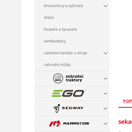
křovinořezy a vyžínače
drtiče
foukače a vysavače
vertikutátory
zametací kartáče a stroje
zahradní nůžky
POP
sekač