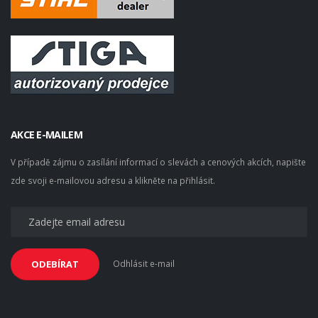
AKCE E-MAILEM
V případě zájmu o zasílání informací o slevách a cenových akcích, napište
zde svoji e-mailovou adresu a klikněte na přihlásit.
Odhlásit e-mail
ODEBÍRAT