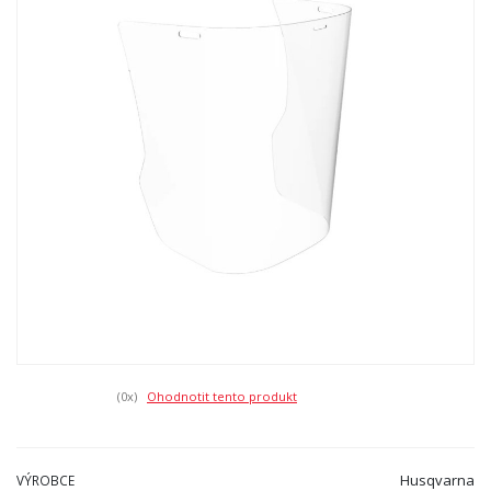
(0
x)
Ohodnotit tento produkt
Husqvarna
VÝROBCE