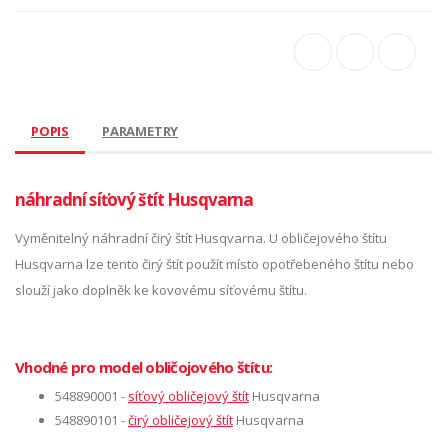
POPIS
PARAMETRY
náhradní síťový štít Husqvarna
Vyměnitelný náhradní čirý štít Husqvarna. U obličejového štítu
Husqvarna lze tento čirý štít použít místo opotřebeného štítu nebo
slouží jako doplněk ke kovovému síťovému štítu.
Vhodné pro model obličojového štítu:
548890001 -
síťový obličejový štít
Husqvarna
548890101 -
čirý obličejový štít
Husqvarna