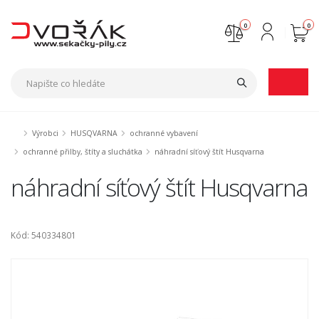
0
0
Nejste přihlášen
Přihlásit
Registrace
Výrobci
HUSQVARNA
ochranné vybavení
ochranné přilby, štíty a sluchátka
náhradní síťový štít Husqvarna
náhradní síťový štít Husqvarna
Kód: 540334801