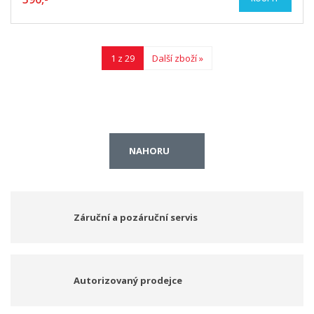
1 z 29
Další zboží »
NAHORU
Záruční a pozáruční servis
Autorizovaný prodejce