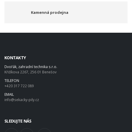
Kamenná prodejna
KONTAKTY
Dvořák, zahradní technika s.r.o.
Křižíkova 2267, 256 01 Benešov
TELEFON
+420 317 722 089
EMAIL
info@sekacky-pily.cz
SLEDUJTE NÁS