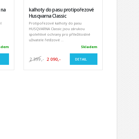
 na
kalhoty do pasu protipořezové
Husqvarna Classic
l
Protipořezové kalhoty do pasu
HUSQVARNA Classic jsou zárukou
spolehlivé ochrany pro příležitostné
uživatele řetězové ...
adem
Skladem
2 399
,-
2 090,-
DETAIL