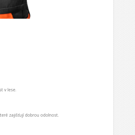
t v lese.
teré zajišťují dobrou odolnost.