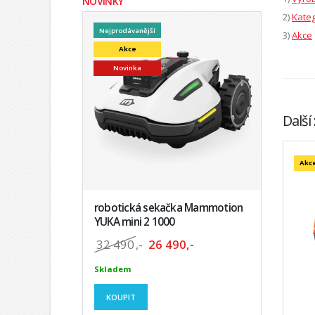
NOVINKY
2)
Kateg
Nejprodávanější
3)
Akce
Akce
Novinka
Další
Akc
robotická sekačka Mammotion
YUKA mini 2 1000
32 490
,-
26 490,-
Skladem
KOUPIT