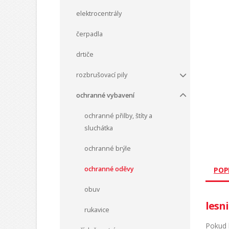
elektrocentrály
čerpadla
drtiče
rozbrušovací pily
ochranné vybavení
ochranné přilby, štíty a
sluchátka
ochranné brýle
ochranné oděvy
POP
obuv
lesn
rukavice
Pokud h