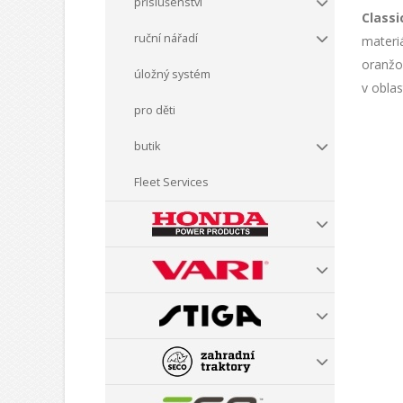
příslušenství
Classi
ruční nářadí
materiá
oranžov
úložný systém
v oblas
pro děti
butik
Fleet Services