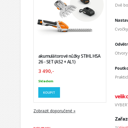
Dvě bo
Nastav
Cvočky 
Odvětr
Otvory
akumulátorové nůžky STIHL HSA
26 - SET (AS2 + AL1)
Poutko
3 490,-
Prakti
Skladem
KOUPIT
veliko
VYBERT
Zobrazit doporučené »
Zařaz
1)
Výrob