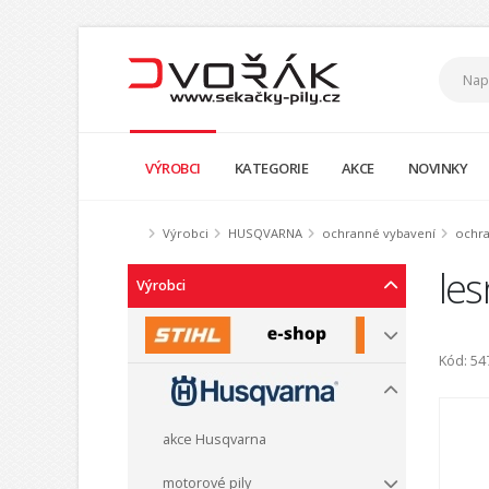
VÝROBCI
KATEGORIE
AKCE
NOVINKY
Výrobci
HUSQVARNA
ochranné vybavení
ochr
les
Výrobci
Kód: 54
akce Husqvarna
motorové pily