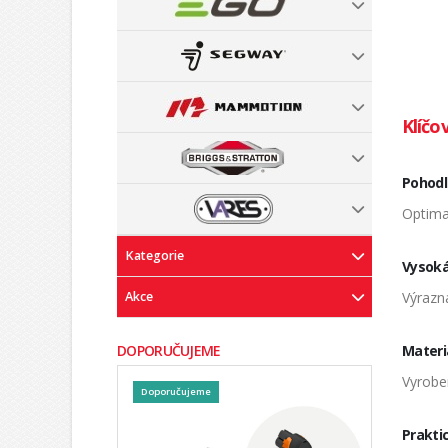
Klíčo
Pohodln
Optimal
Kategorie
Vysoká 
Výrazná
Akce
Materiá
DOPORUČUJEME
Vyroben
Doporučujeme
Praktic