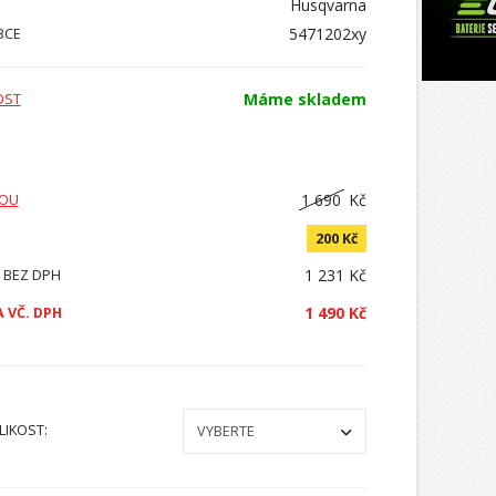
Husqvarna
5471202xy
BCE
Máme skladem
OST
1 690
Kč
VOU
200 Kč
1 231 Kč
 BEZ DPH
1 490 Kč
 VČ. DPH
LIKOST
: