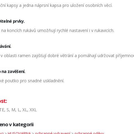
ční kapsy a jedna náprsní kapsa pro uložení osobních věcí.
itelné prvky.
na koncích rukávů umožňují rychlé nastavení i v rukavicích.
ávání.
 v oblasti ramen zajišťují dobré větrání a pomáhají udržovat příjemn
 na zavěšení.
cké poutko pro snadné uskladnění.
st:
E, S, M, L, XL, XXL
eno v kategorii
ci
>
HUSQVARNA
>
ochranné vybavení
>
ochranné oděvy