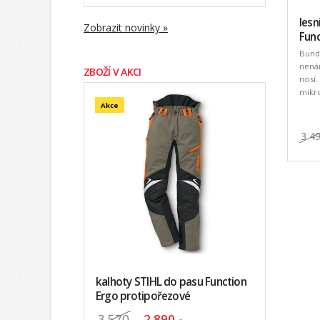
les
Zobrazit novinky »
Func
Bund
nenár
ZBOŽÍ V AKCI
nosí.
mikro
Akce
3 4
kalhoty STIHL do pasu Function
Ergo protipořezové
3 570
,-
2 890,-