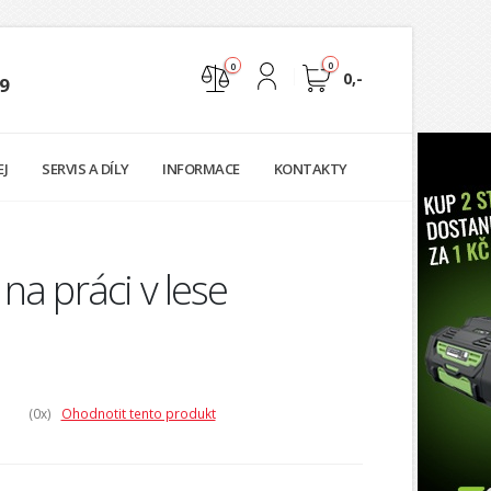
0
0
0,-
9
Nejste přihlášen
EJ
SERVIS A DÍLY
INFORMACE
KONTAKTY
Přihlásit
Registrace
na práci v lese
(0
x)
Ohodnotit tento produkt