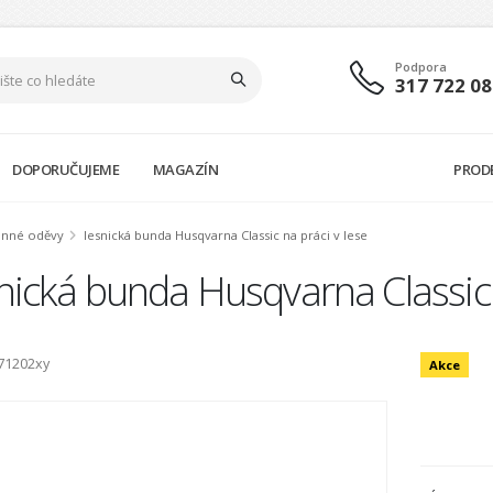
Podpora
317 722 08
DOPORUČUJEME
MAGAZÍN
PROD
anné oděvy
lesnická bunda Husqvarna Classic na práci v lese
nická bunda Husqvarna Classic 
71202xy
Akce