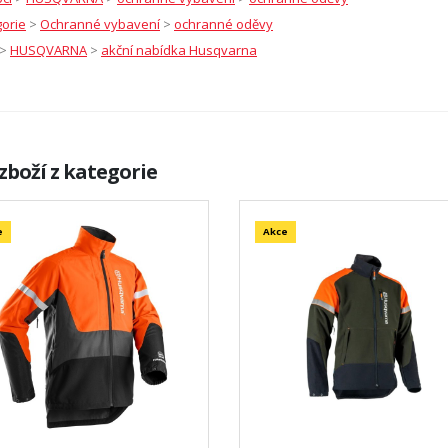
orie
>
Ochranné vybavení
>
ochranné oděvy
>
HUSQVARNA
>
akční nabídka Husqvarna
zboží z kategorie
e
Akce