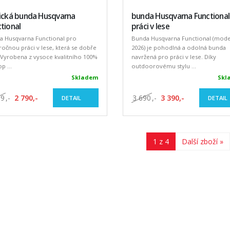
nická bunda Husqvarna
bunda Husqvarna Functional
tional
práci v lese
a Husqvarna Functional pro
Bunda Husqvarna Functional (mode
očnou práci v lese, která se dobře
2026) je pohodlná a odolná bunda
 Vyrobena z vysoce kvalitního 100%
navržená pro práci v lese. Díky
p ...
outdoorovému stylu ...
Skladem
Skl
99
,-
2 790,-
3 690
,-
3 390,-
DETAIL
DETAIL
1 z 4
Další zboží »