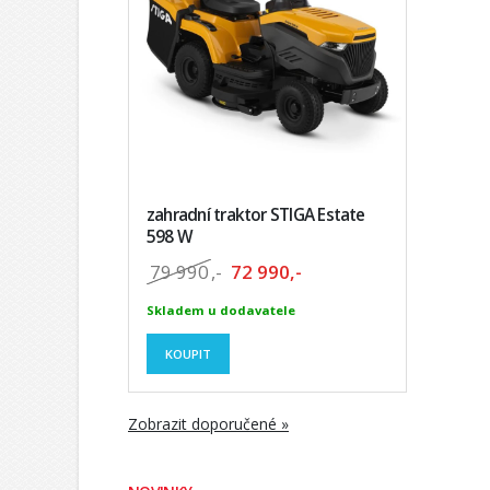
zahradní traktor STIGA Estate
598 W
79 990
,-
72 990,-
Skladem u dodavatele
KOUPIT
Zobrazit doporučené »