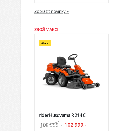
Zobrazit novinky »
ZBOŽÍ V AKCI
Akce
rider Husqvarna R 214 C
109 999
,-
102 999,-