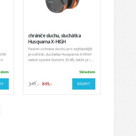
chrániče sluchu, sluchátka
Husqvarna X-HIGH
Pasivní ochrana sluchu pro nejhlasitější
-LOW
prostředí, sluchátka Husqvarna X-HIGH
ro
nabízí vysoké tlumení 33 dB, takže je i ...
adem
Skladem
949
,-
849,-
IT
KOUPIT