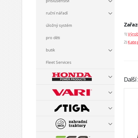
příslušenství
ruční nářadí
Zařaz
úložný systém
1)
Výrob
pro děti
2)
Kateg
butik
Fleet Services
Další