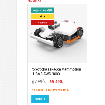
NOVINKY
Nejprodávanější
Akce
Novinka
robotická sekačka Mammotion
LUBA 3 AWD 3000
67 990
,-
65 490,-
Na cestě - očekáváme 10. 8.
KOUPIT