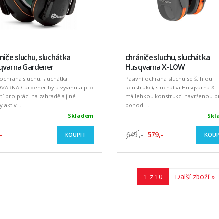
niče sluchu, sluchátka
chrániče sluchu, sluchátka
qvarna Gardener
Husqvarna X-LOW
ochrana sluchu, sluchátka
Pasivní ochrana sluchu se štíhlou
VARNA Gardener byla vyvinuta pro
konstrukcí, sluchátka Husqvarna X
tí pro práci na zahradě a jiné
má lehkou konstrukci navrženou p
 aktiv ...
pohodl ...
Skladem
Skl
-
649
,-
579,-
KOUPIT
KOUP
1 z 10
Další zboží »