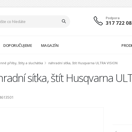
Podpora
317 722 08
DOPORUČUJEME
MAGAZÍN
PROD
nné přilby, štíty a sluchátka
náhradní síťka, štít Husqvarna ULTRA VISION
radní síťka, štít Husqvarna U
4613501