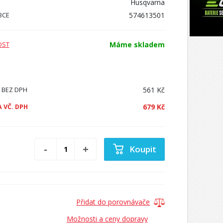
Husqvarna
574613501
BCE
Máme skladem
OST
561 Kč
 BEZ DPH
679 Kč
 VČ. DPH
Koupit
Přidat do porovnávače
Možnosti a ceny dopravy