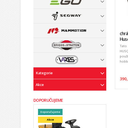
chrá
Hus
Tato 
HUSQ
použi
hobby
Kategorie
390,
Akce
DOPORUČUJEME
Doporučujeme
Akce