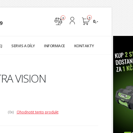
0
0
0,-
9
Nejste přihlášen
EJ
SERVIS A DÍLY
INFORMACE
KONTAKTY
Přihlásit
Registrace
LTRA VISION
(0
x)
Ohodnotit tento produkt