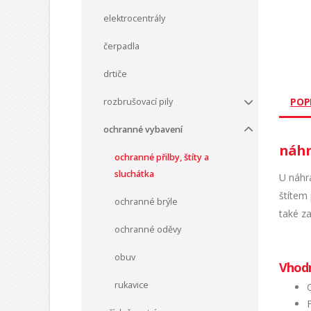
elektrocentrály
čerpadla
drtiče
POP
rozbrušovací pily
ochranné vybavení
náhr
ochranné přilby, štíty a
sluchátka
U náhr
štítem 
ochranné brýle
také za
ochranné oděvy
obuv
Vhodn
rukavice