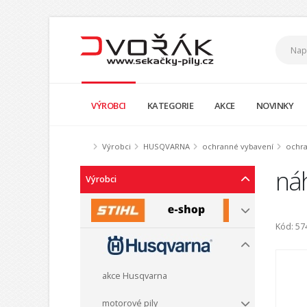
VÝROBCI
KATEGORIE
AKCE
NOVINKY
Výrobci
HUSQVARNA
ochranné vybavení
ochra
náh
Výrobci
Kód: 57
akce Husqvarna
motorové pily