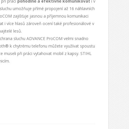
při práci
pohodlně a efektivně komunikovat
i v
a sluchu umožňuje přímé propojení až 16 náhlavních
oCOM zajišťuje jasnou a příjemnou komunikaci
t i více hlasů zároveň ocení také profesionálové v
ajitelé lesů.
e ochrana sluchu ADVANCE ProCOM velmi snadno
ooth® k chytrému telefonu můžete využívat spoustu
e museli při práci vytahovat mobil z kapsy. STIHL
icím.