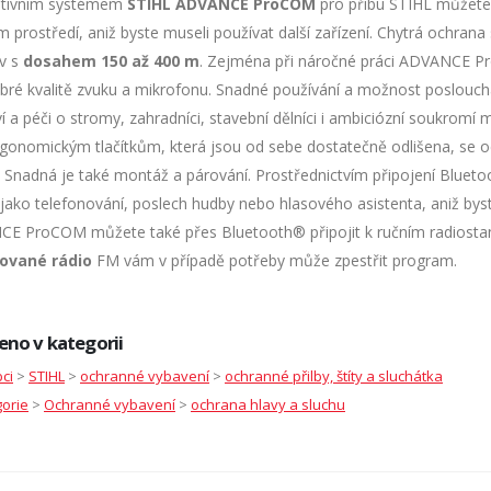
ativním systémem
STIHL ADVANCE ProCOM
pro přibu STIHL můžete 
m prostředí, aniž byste museli používat další zařízení. Chytrá ochran
v s
dosahem 150 až 400 m
. Zejména při náročné práci ADVANCE Pr
obré kvalitě zvuku a mikrofonu. Snadné používání a možnost posloucha
ví a péči o stromy, zahradníci, stavební dělníci i ambiciózní soukromí m
rgonomickým tlačítkům, která jsou od sebe dostatečně odlišena, s
. Snadná je také montáž a párování. Prostřednictvím připojení Bluet
 jako telefonování, poslech hudby nebo hlasového asistenta, aniž byst
E ProCOM můžete také přes Bluetooth® připojit k ručním radiostan
ované rádio
FM vám v případě potřeby může zpestřit program.
eno v kategorii
ci
>
STIHL
>
ochranné vybavení
>
ochranné přilby, štíty a sluchátka
orie
>
Ochranné vybavení
>
ochrana hlavy a sluchu