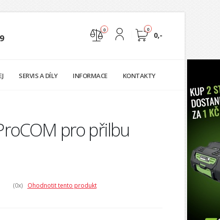
0
0
0,-
9
Nejste přihlášen
EJ
SERVIS A DÍLY
INFORMACE
KONTAKTY
Přihlásit
Registrace
ProCOM pro přilbu
(0
x)
Ohodnotit tento produkt