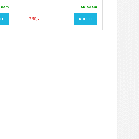
adem
Skladem
360,-
IT
KOUPIT