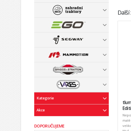
Další
Kategorie
tlu
Edit
Akce
Nepos
malé 
DOPORUČUJEME
velik
Muš .