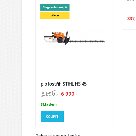
Nejprodávanější
Akce
837,
plotostřih STIHL HS 45
8 590
,-
6 990,-
Skladem
KOUPIT
Zobrazit doporučené »