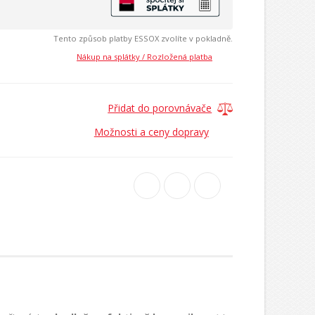
Tento způsob platby ESSOX zvolíte v pokladně.
Nákup na splátky / Rozložená platba
Přidat do porovnávače
Možnosti a ceny dopravy