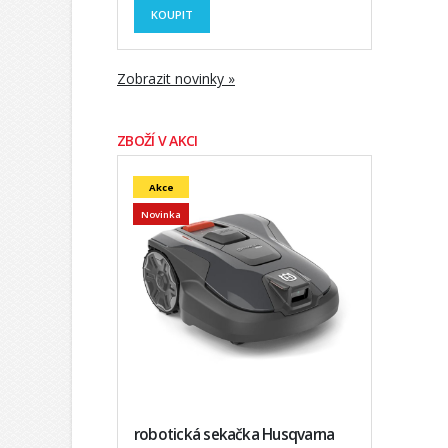
KOUPIT
Zobrazit novinky »
ZBOŽÍ V AKCI
Akce
Novinka
robotická sekačka Husqvarna