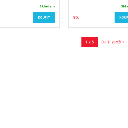
Skladem
Skl
-
90,-
KOUPIT
KOUP
1 z 5
Další zboží »