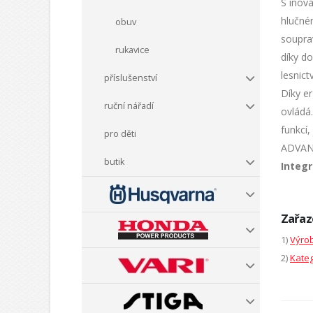
S inov
hlučné
obuv
soupra
rukavice
díky d
lesnict
příslušenství
Díky e
ruční nářadí
ovládá
funkcí,
pro děti
ADVANC
butik
Integr
Zařaz
1)
Výrob
2)
Kateg