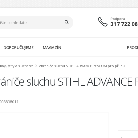
Podpora
317 722 08
DOPORUČUJEME
MAGAZÍN
PROD
by, štíty a sluchátka
chrániče sluchu STIHL ADVANCE ProCOM pro přilbu
rániče sluchu STIHL ADVANCE 
0008898011