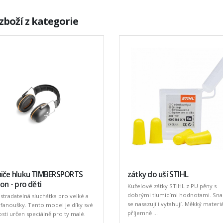
zboží z kategorie
miče hluku TIMBERSPORTS
zátky do uší STIHL
ion - pro děti
Kuželové zátky STIHL z PU pěny s
dobrými tlumícími hodnotami. Sn
tradatelná sluchátka pro velké a
se nasazují i vytahují. Měkký materiá
fanoušky. Tento model je díky své
příjemně ...
osti určen speciálně pro ty malé.
..