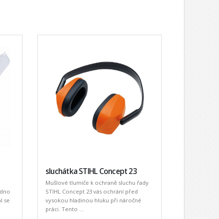
sluchátka STIHL Concept 23
Mušlové tlumiče k ochraně sluchu řady
adno
STIHL Concept 23 vás ochrání před
l se
vysokou hladinou hluku při náročné
práci. Tento ...