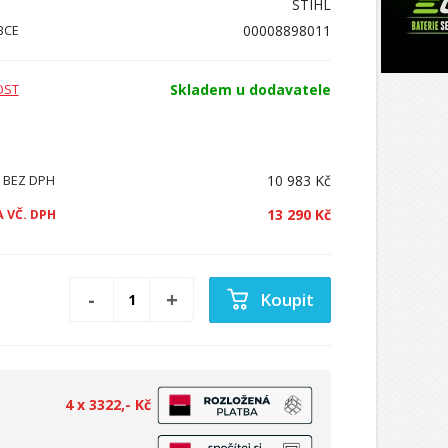
STIHL
00008898011
BCE
Skladem u dodavatele
OST
10 983 Kč
 BEZ DPH
13 290 Kč
 VČ. DPH
Koupit
4 x 3322,- Kč