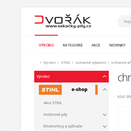
VÝROBCI
KATEGORIE
AKCE
NOVINKY
Výrobci
STIHL
ochranné vybavení
ochranné přil
ch
Výrobci
Kód: 0
akce STIHL
motorové pily
křovinořezy a vyžínače