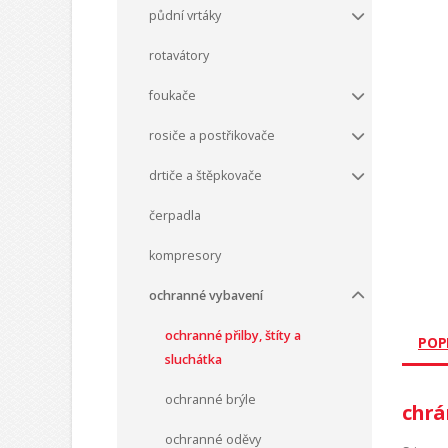
půdní vrtáky
rotavátory
foukače
rosiče a postřikovače
drtiče a štěpkovače
čerpadla
kompresory
ochranné vybavení
ochranné přilby, štíty a
POP
sluchátka
ochranné brýle
chrá
ochranné oděvy