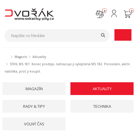
0
0
Nejste přihlášen
Přihlásit
Registrace
Magazín
Aktuality
STIHL MS 181: Konec prodeje, nahrazuje ji vylepšená MS 182. Porovnání, akční
nabídka, proč ji koupit.
MAGAZÍN
AKTUALITY
RADY & TIPY
TECHNIKA
VOLNÝ ČAS