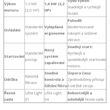
Vyšší výkon:
Výkon
1,5 kW
1,6 kW (2,2
Snadnější a rychlejší
motoru
(2,0 HP)
HP)
řezání.
Pohodlí:
Standardní
Vylepšená
Modernizované
Ovládání
systém
ergonomie
rukojeti a snížené
vibrace.
Snadný start:
Nový
Standardní
Rychlejší a
Startování
systém
postup
spolehlivější startování
zapalování
motoru.
Snadná
Úspora času:
Klasická
Údržba
kontrola a
Zjednodušený přístup
filtrace
čištění filtru
k údržbě stroje.
Řezná
Lišta Light
Lišta Light
Robustnější a
sada
01
04
odolnější
řezná sada