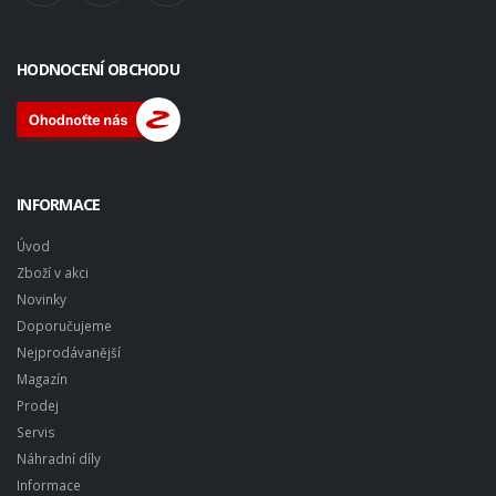
HODNOCENÍ OBCHODU
INFORMACE
Úvod
Zboží v akci
Novinky
Doporučujeme
Nejprodávanější
Magazín
Prodej
Servis
Náhradní díly
Informace