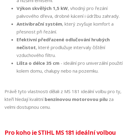
a nižšími emisemi.
Výkon skvělých 1,5 kW
, vhodný pro řezání
palivového dřeva, drobné kácení i údržbu zahrady.
Antivibrační systém
, který zvyšuje komfort a
přesnost při řezání.
Efektivní předřazené odlučování hrubých
nečistot
, které prodlužuje intervaly čištění
vzduchového filtru.
Lišta o délce 35 cm
-
ideální pro univerzální použití
kolem domu, chalupy nebo na pozemku.
Právě tyto vlastnosti dělali z MS 181 ideální volbu pro ty,
kteří hledají kvalitní
benzínovou motorovou pilu
za
velmi dostupnou cenu.
Pro koho je STIHL MS 181 ideální volbou