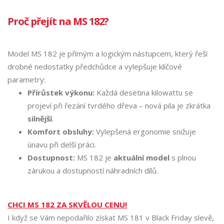
Proč přejít na MS 182?
Model MS 182 je přímým a logickým nástupcem, který řeší
drobné nedostatky předchůdce a vylepšuje klíčové
parametry:
Přírůstek výkonu:
Každá desetina kilowattu se
projeví při řezání tvrdého dřeva – nová pila je zkrátka
silnější
.
Komfort obsluhy:
Vylepšená ergonomie snižuje
únavu při delší práci.
Dostupnost:
MS 182 je
aktuální model
s plnou
zárukou a dostupností náhradních dílů.
CHCI MS 182 ZA SKVĚLOU CENU!
I když se Vám nepodařilo získat MS 181 v Black Friday slevě,