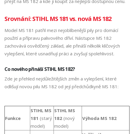
přejít na MS 182 a kde ji koupit za nejlepší dostupnou cenu.
Srovnání: STIHL MS 181 vs. nová MS 182
Model MS 181 patřil mezi nejoblíbenější pily pro domácí
použití a přípravu palivového dříví. Nástupce MS 182
zachovává osvědčený základ, ale přináší několik klíčových
vylepšení, které usnadňují práci a zvyšují spolehlivost.
Co nového přináší STIHL MS 182?
Zde je přehled nejdůležitějších změn a vylepšení, které
odlišují novou pilu MS 182 od její předchůdkyně MS 181:
STIHL MS
STIHL MS
Funkce
181
(starý
182
(nový
Výhoda MS 182
model)
model)