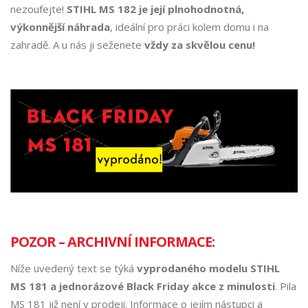
nezoufejte!
STIHL MS 182 je její plnohodnotná,
výkonnější náhrada
, ideální pro práci kolem domu i na
zahradě. A u nás ji seženete
vždy za skvělou cenu!
POZOR – ARCHIVNÍ INFORMACE:
Níže uvedený text se týká
vyprodaného modelu STIHL
MS 181 a jednorázové Black Friday akce z minulosti
. Pila
MS 181 již není v prodeji. Informace o jejím nástupci a