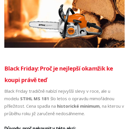
Black Friday: Proč je nejlepší okamžik ke
koupi právě teď
Black Friday tradičně nabízí nejvyšší slevy v roce, ale u
modelu
STIHL MS 181
šlo letos o opravdu mimořádnou
příležitost. Cena spadla na
historické minimum
, na kterou v
průběhu roku již zaručeně nedosáhneme.
Důvody, proč nakoupit v této akci: