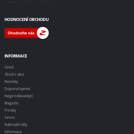
HODNOCENÍ OBCHODU
INFORMACE
Úvod
Zboží v akci
Novinky
Doporučujeme
Nejprodávanější
Magazín
Prodej
Servis
Náhradní díly
Informace