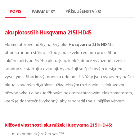
POPIS
PARAMETRY
PŘÍSLUŠENSTVÍ (6)
aku plotostřih Husqvarna 215i HD45
Akumulátorové nůžky na živý plot
Husqvarna 215i HD45
s
oboustrannou střihací lištou jsou skvělou volbou pro stříhání
jakéhokoli typu živého plotu. Jsou lehké, dobře vyvážené a velmi
snadno se startují a ovládají. Vyznačují se špičkovým designem,
vysokým střihacím výkonem a odolností. Nůžky jsou vybaveny naším
aktualizovaným digitálním uživatelským rozhraním, celokovovou
převodovkou a bezúdržbovým bezkomutátorovým elektromotorem,
který je dostatečně výkonný, aby si poradil i se silnějšími větvemi.
Klíčové vlastnosti aku nůžek Husqvarna 215i HD45:
ekonomický režim savE™