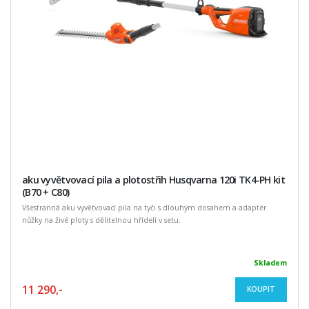
aku vyvětvovací pila a plotostřih Husqvarna 120i TK4-PH kit
(B70 + C80)
Všestranná aku vyvětvovací pila na tyči s dlouhým dosahem a adaptér
nůžky na živé ploty s dělitelnou hřídelí v setu.
Skladem
11 290,-
KOUPIT