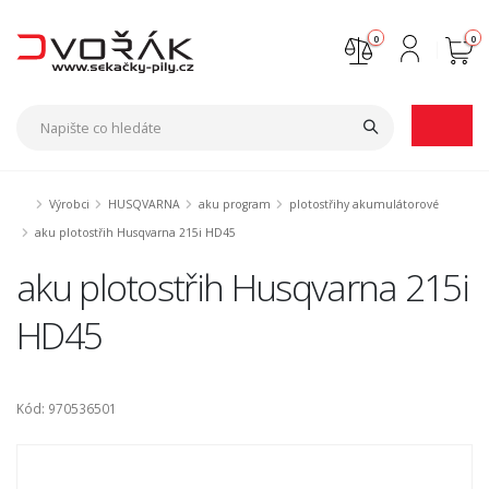
0
0
Nejste přihlášen
Přihlásit
Registrace
Výrobci
HUSQVARNA
aku program
plotostřihy akumulátorové
aku plotostřih Husqvarna 215i HD45
aku plotostřih Husqvarna 215i
HD45
Kód: 970536501