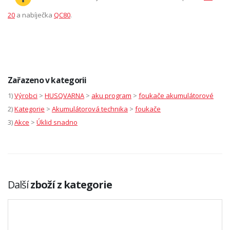
20
a nabíječka
QC80
.
Zařazeno v kategorii
1)
Výrobci
>
HUSQVARNA
>
aku program
>
foukače akumulátorové
2)
Kategorie
>
Akumulátorová technika
>
foukače
3)
Akce
>
Úklid snadno
Další
zboží z kategorie