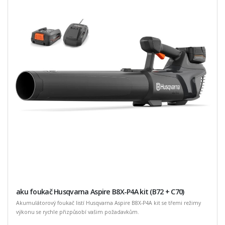
aku foukač Husqvarna Aspire B8X-P4A kit (B72 + C70)
Akumulátorový foukač listí Husqvarna Aspire B8X-P4A kit se třemi režimy
výkonu se rychle přizpůsobí vašim požadavkům.