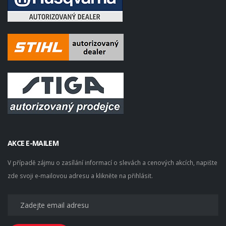
AKCE E-MAILEM
V případě zájmu o zasílání informací o slevách a cenových akcích, napište
zde svoji e-mailovou adresu a klikněte na přihlásit.