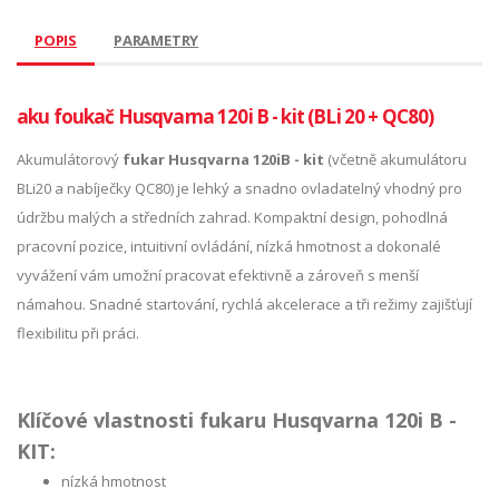
POPIS
PARAMETRY
aku foukač Husqvarna 120i B - kit (BLi 20 + QC80)
Akumulátorový
fukar Husqvarna 120iB - kit
(včetně akumulátoru
BLi20 a nabíječky QC80) je lehký a snadno ovladatelný vhodný pro
údržbu malých a středních zahrad. Kompaktní design, pohodlná
pracovní pozice, intuitivní ovládání, nízká hmotnost a dokonalé
vyvážení vám umožní pracovat efektivně a zároveň s menší
námahou. Snadné startování, rychlá akcelerace a tři režimy zajišťují
flexibilitu při práci.
Klíčové vlastnosti fukaru Husqvarna 120i B -
KIT:
nízká hmotnost