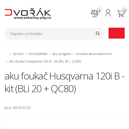
0
0
Nejste přihlášen
Přihlásit
Registrace
Výrobci
HUSQVARNA
aku program
foukače akumulátorové
aku foukač Husqvarna 120i B - kit (BLi 20 + QC80)
aku foukač Husqvarna 120i B -
kit (BLi 20 + QC80)
Kód: 967976102