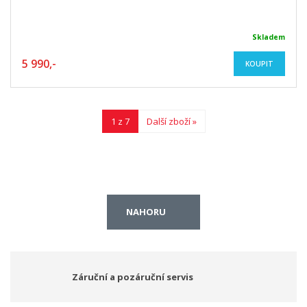
Skladem
5 990,-
KOUPIT
1 z 7
Další zboží »
NAHORU
Záruční a pozáruční servis