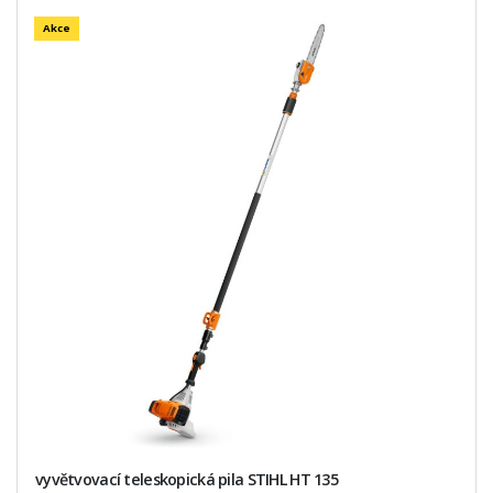
Akce
vyvětvovací teleskopická pila STIHL HT 135