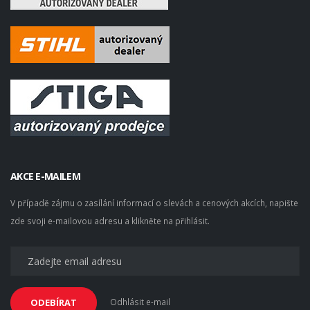
AKCE E-MAILEM
V případě zájmu o zasílání informací o slevách a cenových akcích, napište
zde svoji e-mailovou adresu a klikněte na přihlásit.
Odhlásit e-mail
ODEBÍRAT