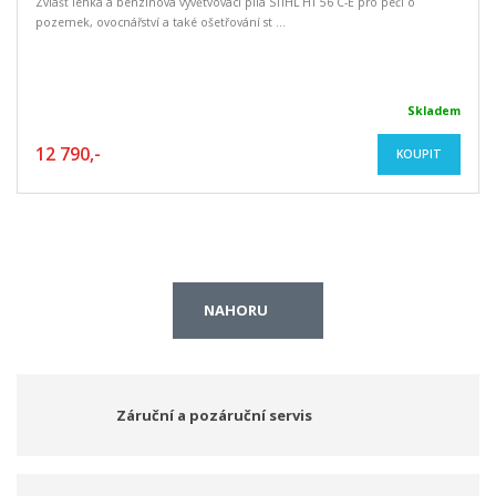
Zvlášť lehká a benzínová vyvětvovací pila STIHL HT 56 C-E pro péči o
pozemek, ovocnářství a také ošetřování st ...
Skladem
12 790,-
KOUPIT
NAHORU
Záruční a pozáruční servis