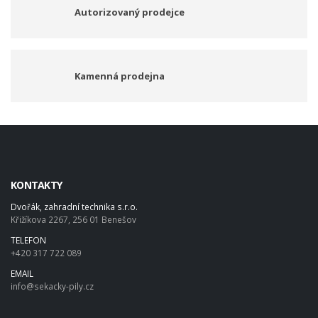
Autorizovaný prodejce
Kamenná prodejna
KONTAKTY
Dvořák, zahradní technika s.r.o.
Křižíkova 2267, 256 01 Benešov
TELEFON
+420 317 722 089
EMAIL
info@sekacky-pily.cz