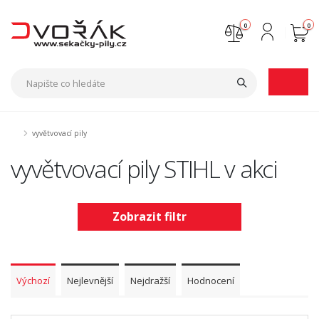
0
0
Nejste přihlášen
Přihlásit
Registrace
vyvětvovací pily
vyvětvovací pily STIHL v akci
Zobrazit filtr
Výchozí
Nejlevnější
Nejdražší
Hodnocení