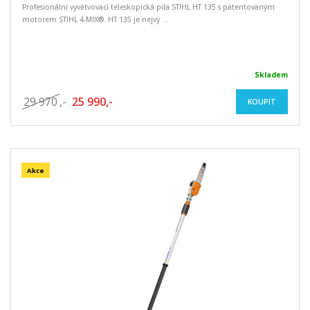
Profesionální vyvětvovací teleskopická pila STIHL HT 135 s patentovaným
motorem STIHL 4-MIX®. HT 135 je nejvý ...
Skladem
29 970
,-
25 990,-
KOUPIT
Akce