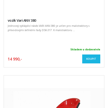
vozík Vari ANV 380
Jednoosý vyklápěcí návěs VARI ANV-380 je určen pro malotraktory s
převodovými skříněmi řady DSK-317. K malotraktoru ...
Skladem u dodavatele
14 990,-
KOUPIT