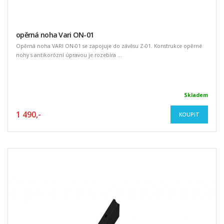
opěrná noha Vari ON-01
Opěrná noha VARI ON-01 se zapojuje do závěsu Z-01. Konstrukce opěrné
nohy s antikorózní úpravou je rozebíra ...
Skladem
1 490,-
KOUPIT