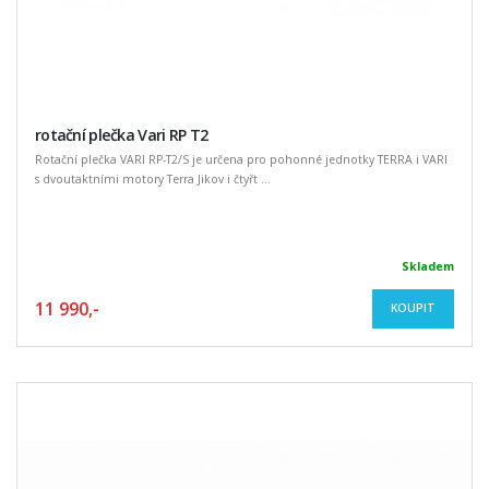
rotační plečka Vari RP T2
Rotační plečka VARI RP-T2/S je určena pro pohonné jednotky TERRA i VARI
s dvoutaktními motory Terra Jikov i čtyřt ...
Skladem
11 990,-
KOUPIT