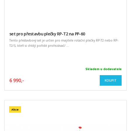
set pro přestavbu plečky RP-T2 na PP-60
Tento přestavbový set je určen pro majitele rotační plečky RP-T2 nebo RP-
T2/S, kteří si chtějí pořídit prořezávač/ ...
Skladem u dodavatele
6 990,-
KOUPIT
Akce