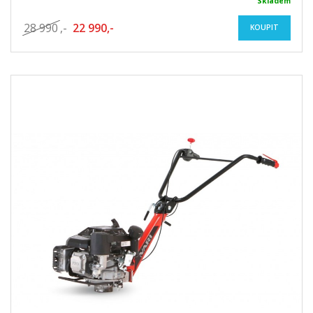
Skladem
28 990
,-
22 990,-
KOUPIT