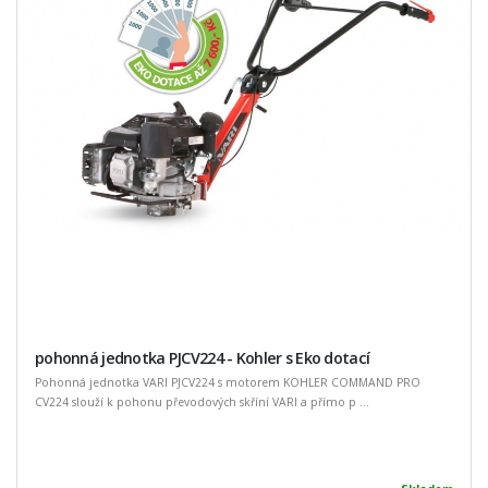
pohonná jednotka PJCV224 - Kohler s Eko dotací
Pohonná jednotka VARI PJCV224 s motorem KOHLER COMMAND PRO
CV224 slouží k pohonu převodových skříní VARI a přímo p ...