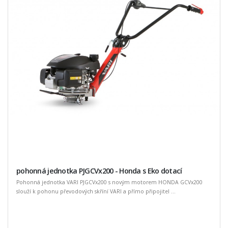
pohonná jednotka PJGCVx200 - Honda s Eko dotací
Pohonná jednotka VARI PJGCVx200 s novým motorem HONDA GCVx200
slouží k pohonu převodových skříní VARI a přímo připojitel ...