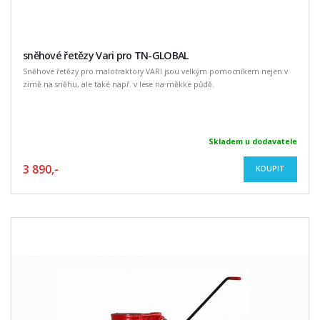
sněhové řetězy Vari pro TN-GLOBAL
Sněhové řetězy pro malotraktory VARI jsou velkým pomocníkem nejen v
zimě na sněhu, ale také např. v lese na měkké půdě.
Skladem u dodavatele
3 890,-
KOUPIT