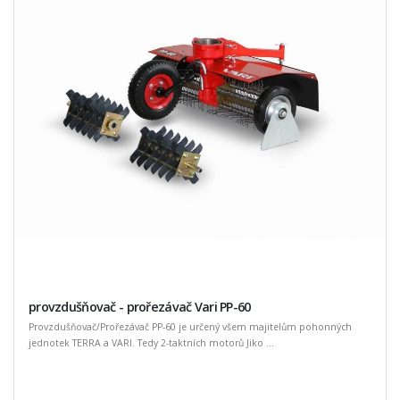
provzdušňovač - prořezávač Vari PP-60
Provzdušňovač/Prořezávač PP-60 je určený všem majitelům pohonných
jednotek TERRA a VARI. Tedy 2-taktních motorů Jiko ...