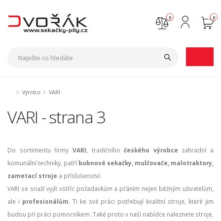
0
0
Nejste přihlášen
Přihlásit
Registrace
Výrobci
VARI
VARI - strana 3
Do sortimentu firmy
VARI
, tradičního
českého výrobce
zahradní a
komunální techniky, patří
bubnové sekačky, mulčovače, malotraktory,
zametací stroje
a příslušenství.
VARI se snaží vyjít vstříc požadavkům a přáním nejen běžným uživatelům,
ale i
profesionálům
. Ti ke své práci potřebují kvalitní stroje, které jim
budou při práci pomocníkem. Také proto v naší nabídce naleznete stroje,