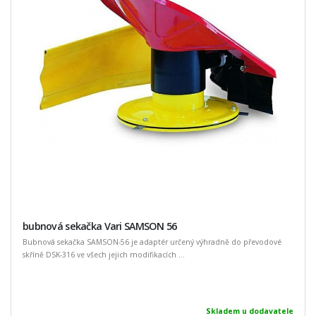
bubnová sekačka Vari SAMSON 56
Bubnová sekačka SAMSON-56 je adaptér určený výhradně do převodové
skříně DSK-316 ve všech jejich modifikacích ...
Skladem u dodavatele