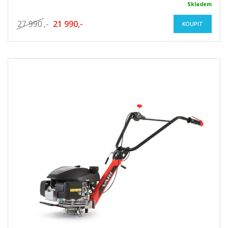
Skladem
27 990
,-
21 990,-
KOUPIT