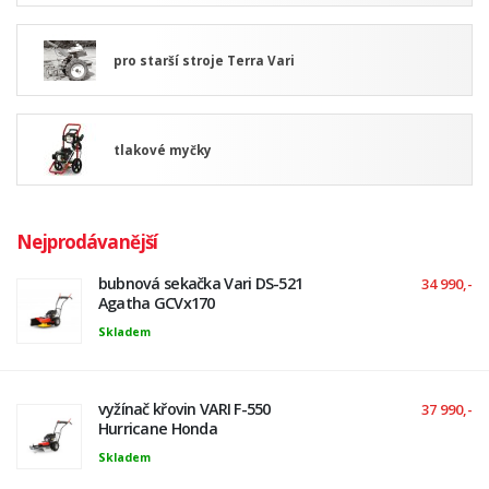
pro starší stroje Terra Vari
tlakové myčky
Nejprodávanější
bubnová sekačka Vari DS-521
34 990,-
Agatha GCVx170
Skladem
vyžínač křovin VARI F-550
37 990,-
Hurricane Honda
Skladem