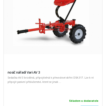
nosič nářadí Vari AV 3
Sedačka AV-3 brzděná, připojitelná k převodové skříni DSK-317. Lze k ní
připojit pasivní příslušenství, které se jinak ...
Skladem u dodavatele