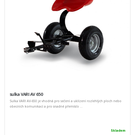
sulka VARI AV 650
Sulka VARI AV-650 je vhodná pro sečení a uklízení rozlehlých ploch nebo
obecních komunikací a pro snadné přemísťo ...
Skladem