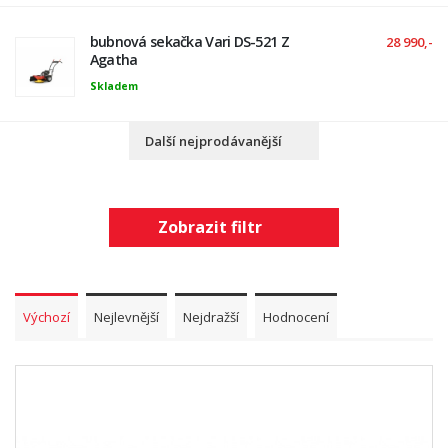
bubnová sekačka Vari DS-521 Z
28 990,-
Agatha
Skladem
Další nejprodávanější
Zobrazit filtr
Výchozí
Nejlevnější
Nejdražší
Hodnocení