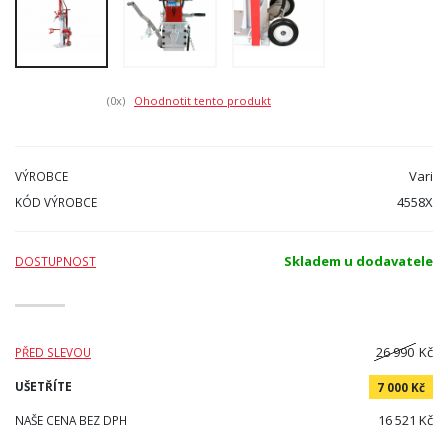
(0
x)
Ohodnotit tento produkt
Vari
VÝROBCE
4558X
KÓD VÝROBCE
Skladem u dodavatele
DOSTUPNOST
26 990
Kč
PŘED SLEVOU
UŠETŘÍTE
7 000 Kč
16 521 Kč
NAŠE CENA BEZ DPH