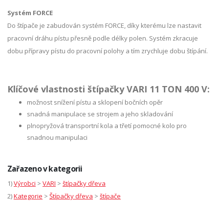
Systém FORCE
Do štípače je zabudován systém FORCE, díky kterému lze nastavit
pracovní dráhu pístu přesně podle délky polen. Systém zkracuje
dobu přípravy pístu do pracovní polohy a tím zrychluje dobu štípání.
Klíčové vlastnosti štípačky VARI 11 TON 400 V:
možnost snížení pístu a sklopení bočních opěr
snadná manipulace se strojem a jeho skladování
plnopryžová transportní kola a třetí pomocné kolo pro
snadnou manipulaci
Zařazeno v kategorii
1)
Výrobci
>
VARI
>
štípačky dřeva
2)
Kategorie
>
Štípačky dřeva
>
štípače