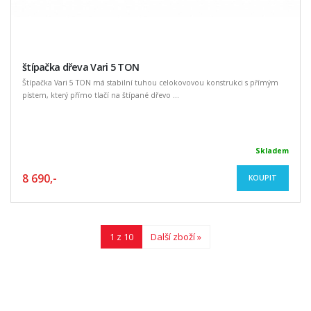
štípačka dřeva Vari 5 TON
Štípačka Vari 5 TON má stabilní tuhou celokovovou konstrukci s přímým
pístem, který přímo tlačí na štípané dřevo ...
Skladem
8 690,-
KOUPIT
1 z 10
Další zboží »