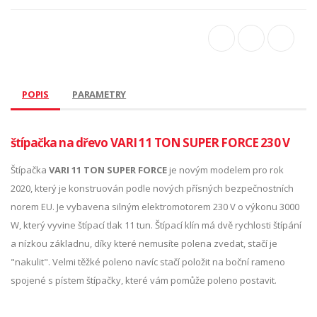
POPIS
PARAMETRY
štípačka na dřevo VARI 11 TON SUPER FORCE 230 V
Štípačka
VARI 11 TON SUPER FORCE
je novým modelem pro rok
2020, který je konstruován podle nových přísných bezpečnostních
norem EU. Je vybavena silným elektromotorem 230 V o výkonu 3000
W, který vyvine štípací tlak 11 tun. Štípací klín má dvě rychlosti štípání
a nízkou základnu, díky které nemusíte polena zvedat, stačí je
"nakulit". Velmi těžké poleno navíc stačí položit na boční rameno
spojené s pístem štípačky, které vám pomůže poleno postavit.