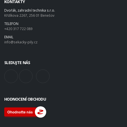
KONTAKTY
Dvořák, zahradní technika s.r.o.
Křižíkova 2267, 256 01 Benešov
TELEFON
+420 317 722 089
EMAIL
info@sekacky-pily.cz
SLEDUJTE NÁS
HODNOCENÍ OBCHODU