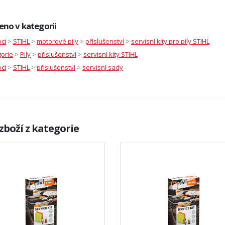
eno v kategorii
ci
>
STIHL
>
motorové pily
>
příslušenství
>
servisní kity pro pily STIHL
orie
>
Pily
>
příslušenství
>
servisní kity STIHL
ci
>
STIHL
>
příslušenství
>
servisní sady
zboží z kategorie