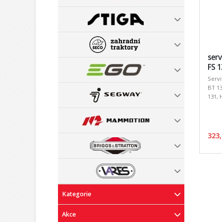
serv
FS 1
Servi
BT 13
131, 
323,
Kategorie
Akce