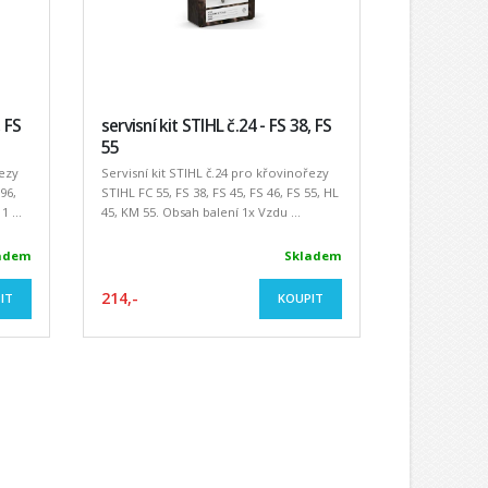
, FS
servisní kit STIHL č.24 - FS 38, FS
55
řezy
Servisní kit STIHL č.24 pro křovinořezy
96,
STIHL FC 55, FS 38, FS 45, FS 46, FS 55, HL
 ...
45, KM 55. Obsah balení 1x Vzdu ...
adem
Skladem
214,-
IT
KOUPIT