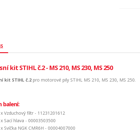
IS
sní kit STIHL č.2 - MS 210, MS 230, MS 250
ní kit STIHL č.2
pro motorové pily STIHL MS 210, MS 230, MS 250.
 balení:
1x Vzduchový filtr - 11231201612
1x Sací hlava - 00003503500
1x Svíčka NGK CMR6H - 00004007000