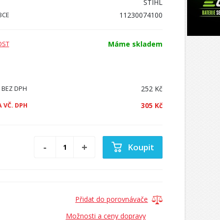
STIHL
11230074100
BCE
Máme skladem
OST
252 Kč
 BEZ DPH
305 Kč
 VČ. DPH
Koupit
Přidat do porovnávače
Možnosti a ceny dopravy