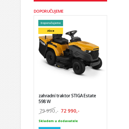
DOPORUČUJEME
Doporučujeme
Akce
zahradní traktor STIGA Estate
598 W
79 990
,-
72 990,-
Skladem u dodavatele