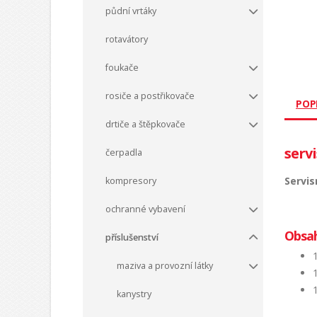
půdní vrtáky
rotavátory
foukače
rosiče a postřikovače
POP
drtiče a štěpkovače
servi
čerpadla
Servis
kompresory
ochranné vybavení
Obsah
příslušenství
maziva a provozní látky
kanystry