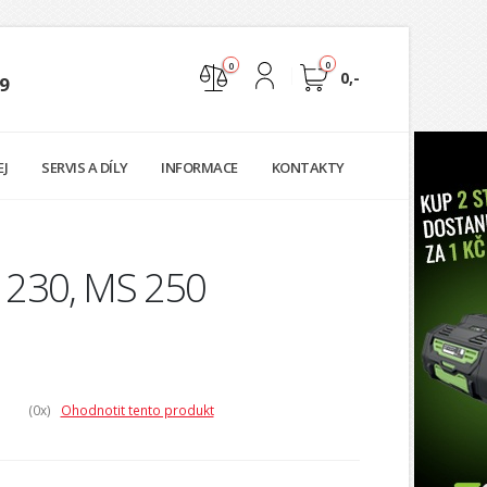
0
0
0,-
9
Nejste přihlášen
EJ
SERVIS A DÍLY
INFORMACE
KONTAKTY
Přihlásit
Registrace
MS 230, MS 250
(0
x)
Ohodnotit tento produkt