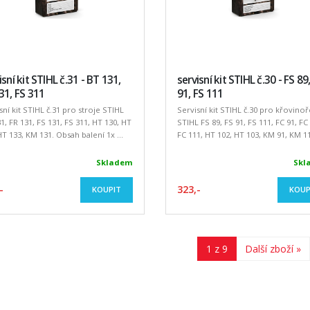
isní kit STIHL č.31 - BT 131,
servisní kit STIHL č.30 - FS 89
31, FS 311
91, FS 111
sní kit STIHL č.31 pro stroje STIHL
Servisní kit STIHL č.30 pro křovino
1, FR 131, FS 131, FS 311, HT 130, HT
STIHL FS 89, FS 91, FS 111, FC 91, FC 
HT 133, KM 131. Obsah balení 1x ...
FC 111, HT 102, HT 103, KM 91, KM 111
Skladem
Skl
-
323,-
KOUPIT
KOUP
1 z 9
Další zboží »