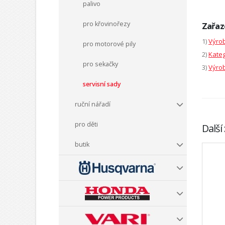
palivo
pro křovinořezy
Zařaz
1)
Výrob
pro motorové pily
2)
Kateg
pro sekačky
3)
Výrob
servisní sady
ruční nářadí
pro děti
Další
butik