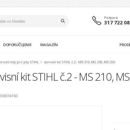
Podpora
317 722 08
DOPORUČUJEME
MAGAZÍN
PROD
ervisní kity pro pily STIHL
servisní kit STIHL č.2 - MS 210, MS 230, MS 250
visní kit STIHL č.2 - MS 210, 
1230074100