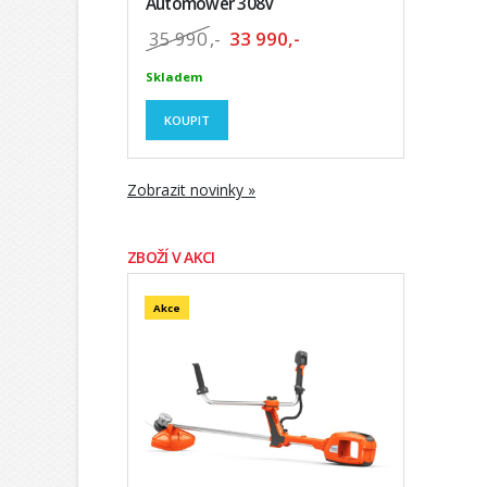
Automower 308V
35 990
,-
33 990,-
Skladem
KOUPIT
Zobrazit novinky »
ZBOŽÍ V AKCI
Akce