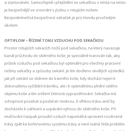
a startováním. Samozřejmě i přejíždění se sekačkou z místa na místo
je bezpečnější ve srovnání s jízdou s rotujícím nožem.
Bezpodmínečná bezpečnost sekaček je pro Hondu prvořadým
úkolem.
OPTIFLOW – ŘÍZENÍ TOKU VZDUCHU POD SEKAČKOU
Prostor rotujících sekacích nožů pod sekačkou, na který navazuje
kanál průchodu do sběrného koše, je speciálně tvarován tak, aby
průtok vzduchu pod sekačkou byl optimální pro všechny pracovní
režimy sekačky a způsoby sekání. Je tím docíleno skvělých výsledků
jak při sekání se sběrem do travního koše, kdy dochází nejen k
dokonalému vyčištění trávníku, ale i k optimálnímu plnění celého
objemu koše a tím snížení četnosti vyprazdňování. Sekačka má
schopnost posekat a posbírat i mokrou, či vlhkou trávu aniž by
docházelo k zahlcení a ucpávání výhozu do sběrného koše. Při
mulčování naopak proudící vzduch napomáhá vpravení rozdrcené
trávy zpět ke kořenovému systému trávy a není nutné řešit problém