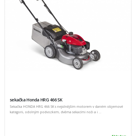
sekačka Honda HRG 466 SK
Sekačka HONDA HRG 466 SK s nejsilnějším motorem v daném objemové
kategorii, odolným podvozkem, dvěma sekacími noži a i ...