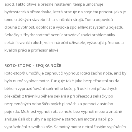
apod. Takto citlivé a přesné nastavení tempa umožňuje
hydrostatická převodovka, která pracuje na stejném principu jako je
tomu u těžkých stavebních a silničních strojů. Tomu odpovídá i
dlouhá životnost, odolnost a vysoká spolehlivost systému pojezdu.
Sekačky s "hydrostatem" ocení opravdoví znalci problematiky
sekání travních ploch, velmi nároční uživatelé, vyžadující přesnou a
kvalitní práci a profesionálové.
ROTO-STOP® – SPOJKA NOŽE
Roto-stop® umožňuje zapnout či vypnout rotaci žacího nože, aniž by
bylo nutné vypínat motor. Funguje také jako bezpečnostní brzda
během vyprazdňování sběrného koše, při odklízení případných
překážek z trávníku během sekání a při přejezdu sekačky po
nezpevněných nebo štěrkových plohách za pomoci vlastního
pojezdu. Možnost vypnutí rotace nože bez vypnutí motoru značně
snižuje úsilí obsluhy na opětovné startování motoru např. po
vyprázdnění travního koše. Samotný motor netrpí častým vypínáním