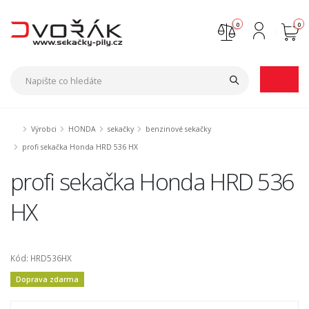
0
0
Nejste přihlášen
Přihlásit
Registrace
Výrobci
HONDA
sekačky
benzinové sekačky
profi sekačka Honda HRD 536 HX
profi sekačka Honda HRD 536
HX
Kód: HRD536HX
Doprava zdarma