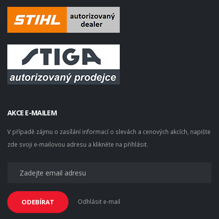
AKCE E-MAILEM
V případě zájmu o zasílání informací o slevách a cenových akcích, napište
zde svoji e-mailovou adresu a klikněte na přihlásit.
Odhlásit e-mail
ODEBÍRAT