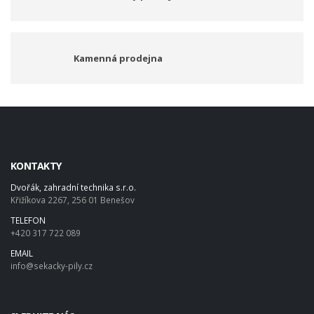
Kamenná prodejna
KONTAKTY
Dvořák, zahradní technika s.r.o.
Křižíkova 2267, 256 01 Benešov
TELEFON
+420 317 722 089
EMAIL
info@sekacky-pily.cz