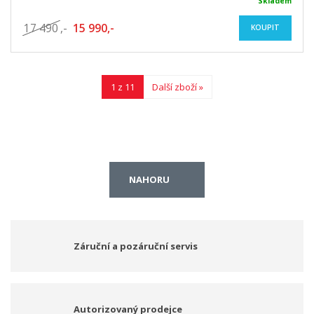
Skladem
17 490
,-
15 990,-
KOUPIT
1 z 11
Další zboží »
NAHORU
Záruční a pozáruční servis
Autorizovaný prodejce