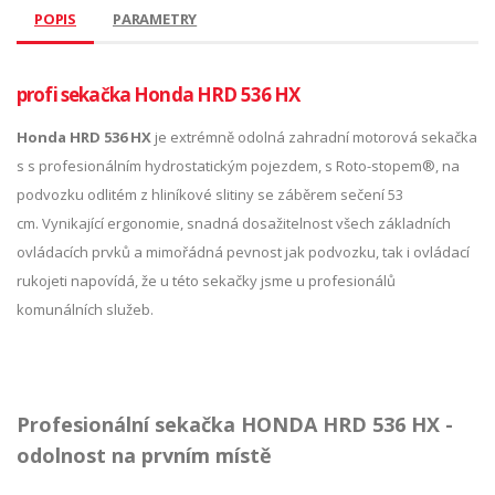
POPIS
PARAMETRY
profi sekačka Honda HRD 536 HX
Honda HRD 536 HX
je extrémně odolná zahradní motorová sekačka
s s profesionálním hydrostatickým pojezdem, s Roto-stopem®, na
podvozku odlitém z hliníkové slitiny se záběrem sečení 53
cm. Vynikající ergonomie, snadná dosažitelnost všech základních
ovládacích prvků a mimořádná pevnost jak podvozku, tak i ovládací
rukojeti napovídá, že u této sekačky jsme u profesionálů
komunálních služeb.
Profesionální sekačka HONDA HRD 536 HX -
odolnost na prvním místě