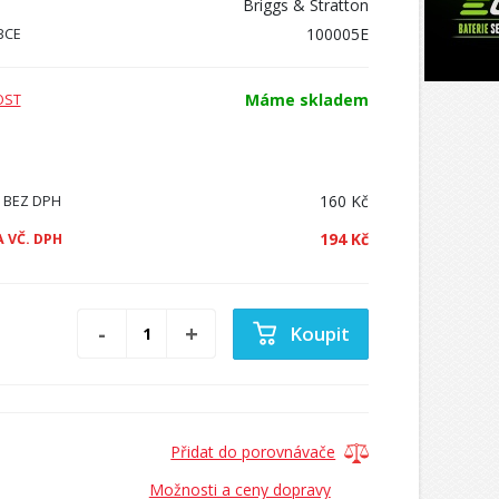
Briggs & Stratton
100005E
BCE
Máme skladem
OST
160 Kč
 BEZ DPH
194 Kč
 VČ. DPH
Koupit
Přidat do porovnávače
Možnosti a ceny dopravy