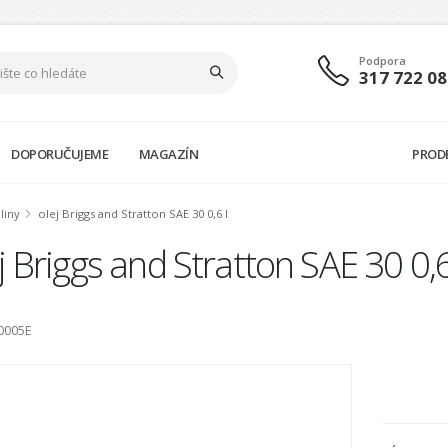
Podpora
317 722 08
DOPORUČUJEME
MAGAZÍN
PROD
liny
olej Briggs and Stratton SAE 30 0,6 l
j Briggs and Stratton SAE 30 0,6
0005E