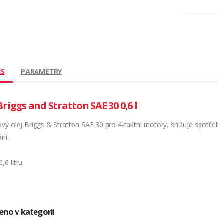
IS
PARAMETRY
Briggs and Stratton SAE 30 0,6 l
vý olej Briggs & Stratton SAE 30 pro 4-taktní motory, snižuje spotře
ání.
,6 litru
eno v kategorii