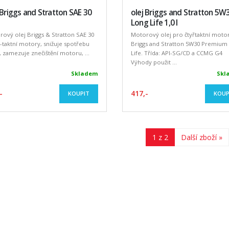
 Briggs and Stratton SAE 30
olej Briggs and Stratton 5W
Long Life 1,0 l
ový olej Briggs & Stratton SAE 30
Motorový olej pro čtyřtaktní moto
-taktní motory, snižuje spotřebu
Briggs and Stratton 5W30 Premium
, zamezuje znečištění motoru, ...
Life. Třída: API-SG/CD a CCMG G4
Výhody použit ...
Skladem
Skl
-
417,-
KOUPIT
KOUP
1 z 2
Další zboží »