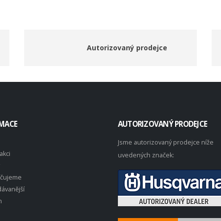
Autorizovaný prodejce
MACE
AUTORIZOVANÝ PRODEJCE
Jsme autorizovaný prodejce níže
akci
uvedených značek:
čujeme
ávanější
n