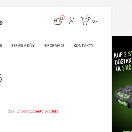
0
0
0,-
9
Nejste přihlášen
EJ
SERVIS A DÍLY
INFORMACE
KONTAKTY
Přihlásit
Registrace
 l
(0
x)
Ohodnotit tento produkt