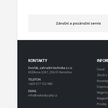
Záruční a pozáruční servis
KONTAKTY
INFOR
Dvořák, zahradní technika s.r.o.
Úvod
Křižíkova 2267, 256 01 Benešov
Zboží v 
TELEFON
Novinky
+420 317 722 089
Doporu
EMAIL
Nejprod
info@sekacky-pily.cz
Magazí
Prodej