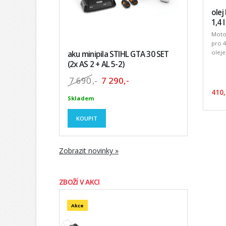
olej
1,4 l
Motor
pro 4
oleje
aku minipila STIHL GTA 30 SET
(2x AS 2 + AL 5-2)
7 690
,-
7 290,-
410,
Skladem
KOUPIT
Zobrazit novinky »
ZBOŽÍ V AKCI
Akce