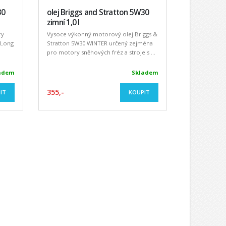
30
olej Briggs and Stratton 5W30
zimní 1,0 l
ry
Vysoce výkonný motorový olej Briggs &
 Long
Stratton 5W30 WINTER určený zejména
pro motory sněhových fréz a stroje s ...
adem
Skladem
355,-
IT
KOUPIT