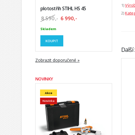
1)
Výrob
plotostřih STIHL HS 45
2)
Kateg
8 590
,-
6 990,-
Skladem
KOUPIT
Další
Zobrazit doporučené »
NOVINKY
Akce
Novinka