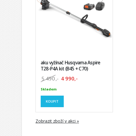
aku vyžínač Husqvarna Aspire
T28-P4A kit (B45 + C70)
5 490
,-
4 990,-
Skladem
KOUPIT
Zobrazit zboží v akci »