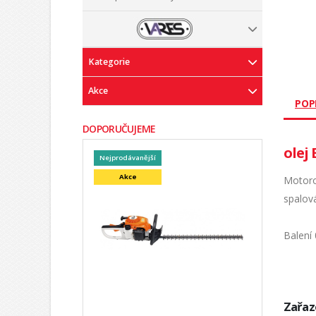
Kategorie
Akce
POP
DOPORUČUJEME
olej 
Nejprodávanější
Akce
Motoro
spalov
Balení 0
Zařaz