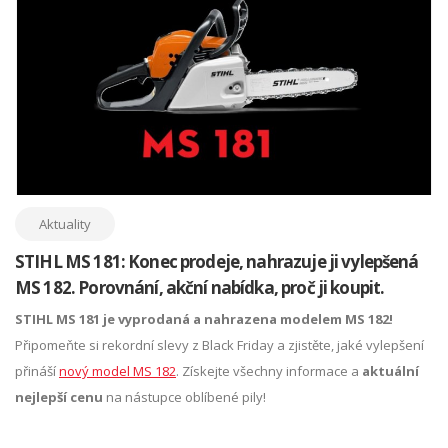
Aktuality
STIHL MS 181: Konec prodeje, nahrazuje ji vylepšená
MS 182. Porovnání, akční nabídka, proč ji koupit.
STIHL MS 181 je vyprodaná a nahrazena modelem MS 182!
Připomeňte si rekordní slevy z Black Friday a zjistěte, jaké vylepšení
přináší
nový model MS 182
. Získejte všechny informace a
aktuální
nejlepší cenu
na nástupce oblíbené pily!