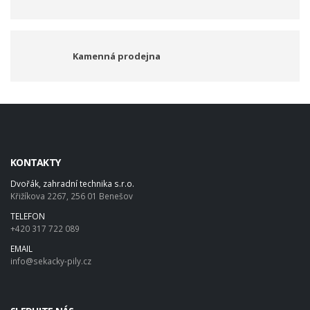
Kamenná prodejna
KONTAKTY
Dvořák, zahradní technika s.r.o.
Křižíkova 2267, 256 01 Benešov
TELEFON
+420 317 722 089
EMAIL
info@sekacky-pily.cz