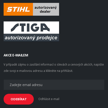
AKCE E-MAILEM
V případě zájmu o zasílání informací o slevách a cenových akcích, napište
zde svoji e-mailovou adresu a klikněte na přihlásit.
Odhlásit e-mail
ODEBÍRAT