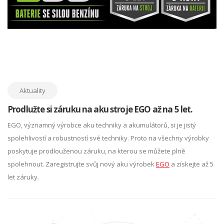
Aktuality
Prodlužte si záruku na aku stroje EGO až na 5 let.
EGO, významný výrobce aku techniky a akumulátorů, si je jistý
spolehlivostí a robustností své techniky. Proto na všechny výrobky
poskytuje prodlouženou záruku, na kterou se můžete plně
spolehnout. Zaregistrujte svůj nový aku výrobek
EGO
a získejte až 5
let záruky.