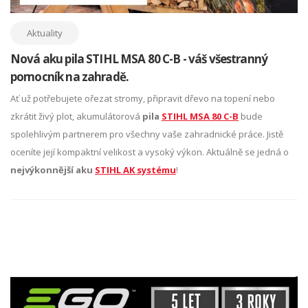
Aktuality
Nová aku pila STIHL MSA 80 C-B - váš všestranný
pomocník na zahradě.
Ať už potřebujete ořezat stromy, připravit dřevo na topení nebo
zkrátit živý plot, akumulátorová
pila
STIHL MSA 80 C-B
bude
spolehlivým partnerem pro všechny vaše zahradnické práce. Jistě
oceníte její kompaktní velikost a vysoký výkon. Aktuálně se jedná o
nejvýkonnější aku
STIHL AK systému
!