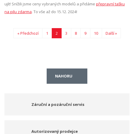
ujít! Snížili jsme ceny vybraných modelů a přidáme
přepravní tašku
na pilu zdarma
. To vše až do 15.12. 2024!
« Předchozí
1
2
3
8
9
10
Další »
NAHORU
Záruční a pozáruční servis
Autorizovaný prodejce