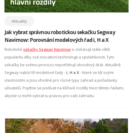
Aktuality
Jak vybrat správnou robotickou sekačku Segway
Navimow: Porovnání modelových řad i, H a X
Robotické
sekačky Segway Navimow
si získávají stále větší
popularitu díky své inovativní technologii a spolehlivosti. Tyto
sekačky ke svému provozu nepotřebují obvodový drát. Aktuálně
Segway nabízí tři modelové řady -
i, H a X
- které se liší svými
vlastnostmi a jsou vhodné pro různé typy zahrad a požadavky
uživatelů. Pojďme se podívat na klíčové rozdíly mezi těmito řadami,
abyste si mohli vybrat tu pravou pro vaši zahradu.