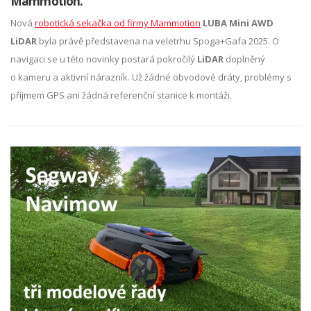
Mammotion.
Nová
robotická sekačka od firmy Mammotion
LUBA Mini AWD
LiDAR
byla právě představena na veletrhu Spoga+Gafa 2025. O
navigaci se u této novinky postará pokročilý
LiDAR
doplněný
o kameru a aktivní nárazník. Už žádné obvodové dráty, problémy s
příjmem GPS ani žádná referenční stanice k montáži.