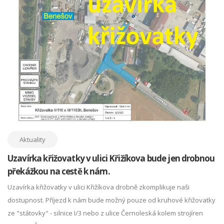
Aktuality
Uzavírka křižovatky v ulici Křižíkova bude jen drobnou
překážkou na cestě k nám.
Uzavírka křižovatky v ulici Křižíkova drobně zkomplikuje naši
dostupnost. Příjezd k nám bude možný pouze od kruhové křižovatky
ze "státovky" - silnice I/3 nebo z ulice Černoleská kolem strojíren