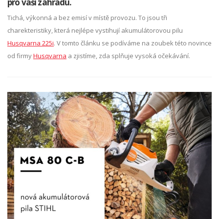
pro vaši zahradu.
Tichá, výkonná a bez emisí v místě provozu. To jsou tři
charekteristiky, která nejlépe vystihují akumulátorovou pilu
Husqvarna 225i
. V tomto článku se podíváme na zoubek této novince
od firmy
Husqvarna
a zjistíme, zda splňuje vysoká očekávání.