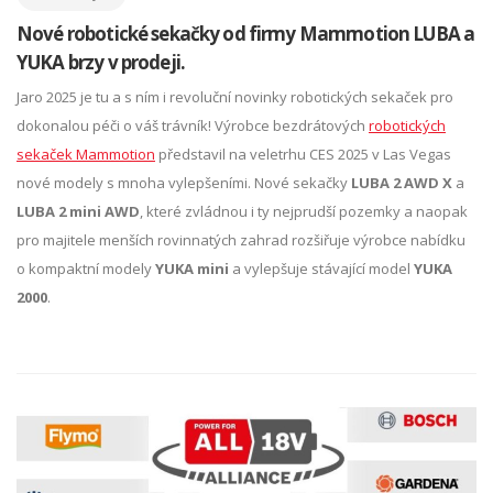
Nové robotické sekačky od firmy Mammotion LUBA a
YUKA brzy v prodeji.
Jaro 2025 je tu a s ním i revoluční novinky robotických sekaček pro
dokonalou péči o váš trávník! Výrobce bezdrátových
robotických
sekaček Mammotion
představil na veletrhu CES 2025 v Las Vegas
nové modely s mnoha vylepšeními. Nové sekačky
LUBA 2 AWD X
a
LUBA 2 mini AWD
, které zvládnou i ty nejprudší pozemky a naopak
pro majitele menších rovinnatých zahrad rozšiřuje výrobce nabídku
o kompaktní modely
YUKA mini
a vylepšuje stávající model
YUKA
2000
.