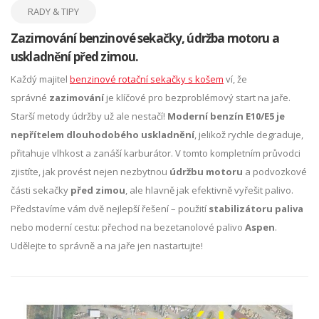
RADY & TIPY
Zazimování benzinové sekačky, údržba motoru a
uskladnění před zimou.
Každý majitel
benzinové rotační sekačky s košem
ví, že
správné
zazimování
je klíčové pro bezproblémový start na jaře.
Starší metody údržby už ale nestačí!
Moderní benzín E10/E5 je
nepřítelem dlouhodobého uskladnění
, jelikož rychle degraduje,
přitahuje vlhkost a zanáší karburátor. V tomto kompletním průvodci
zjistíte, jak provést nejen nezbytnou
údržbu motoru
a podvozkové
části sekačky
před zimou
, ale hlavně jak efektivně vyřešit palivo.
Představíme vám dvě nejlepší řešení – použití
stabilizátoru paliva
nebo moderní cestu: přechod na bezetanolové palivo
Aspen
.
Udělejte to správně a na jaře jen nastartujte!