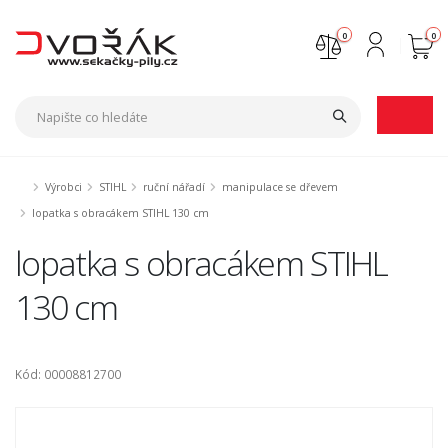
0
0
Nejste přihlášen
Přihlásit
Registrace
Výrobci
STIHL
ruční nářadí
manipulace se dřevem
lopatka s obracákem STIHL 130 cm
lopatka s obracákem STIHL
130 cm
Kód: 00008812700