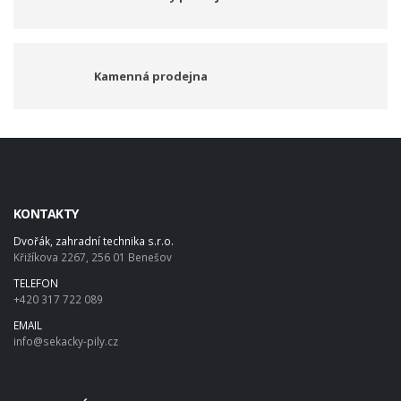
Kamenná prodejna
KONTAKTY
Dvořák, zahradní technika s.r.o.
Křižíkova 2267, 256 01 Benešov
TELEFON
+420 317 722 089
EMAIL
info@sekacky-pily.cz