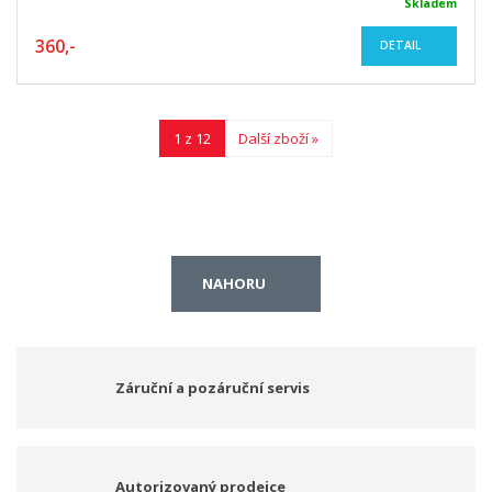
Skladem
360,-
DETAIL
1 z 12
Další zboží »
NAHORU
Záruční a pozáruční servis
Autorizovaný prodejce