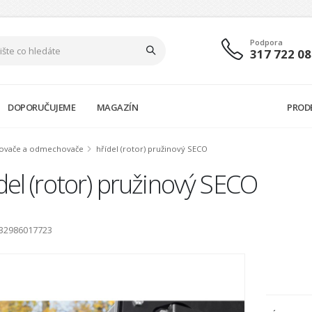
Podpora
317 722 08
DOPORUČUJEME
MAGAZÍN
PROD
ovače a odmechovače
hřídel (rotor) pružinový SECO
del (rotor) pružinový SECO
532986017723