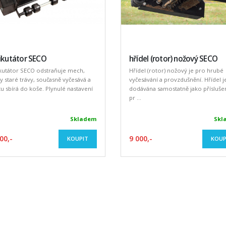
ikutátor SECO
hřídel (rotor) nožový SECO
kutátor SECO odstraňuje mech,
Hřídel (rotor) nožový je pro hrubé
y staré trávy, současně vyčesává a
vyčesávání a provzdušnění. Hřídel j
 sbírá do koše. Plynulé nastavení
dodávána samostatně jako příslušen
pr ...
Skladem
Skl
00,-
9 000,-
KOUPIT
KOUP