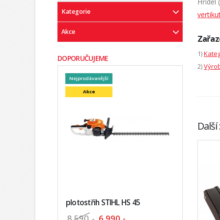
Hřídel 
Kategorie
vertik
Akce
Zařaz
1)
Kateg
DOPORUČUJEME
2)
Výrob
Nejprodávanější
Akce
Další
plotostřih STIHL HS 45
8 590
,-
6 990,-