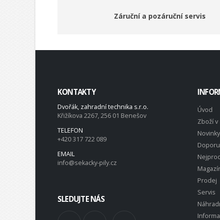
Záruční a pozáruční servis
KONTAKTY
INFOR
Dvořák, zahradní technika s.r.o.
Úvod
Křižíkova 2267, 256 01 Benešov
Zboží v 
TELEFON
Novinky
+420 317 722 089
Doporu
EMAIL
Nejprod
info@sekacky-pily.cz
Magazí
Prodej
Servis
SLEDUJTE NÁS
Náhradn
Inform