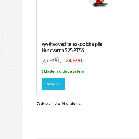
vyvětvovací teleskopická pila
Husqvarna 525 PT5S
27 490
,-
24 590,-
Skladem u dodavatele
KOUPIT
Zobrazit zboží v akci »