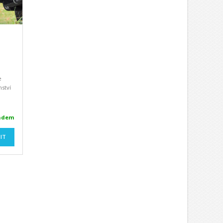
e
ství
adem
IT