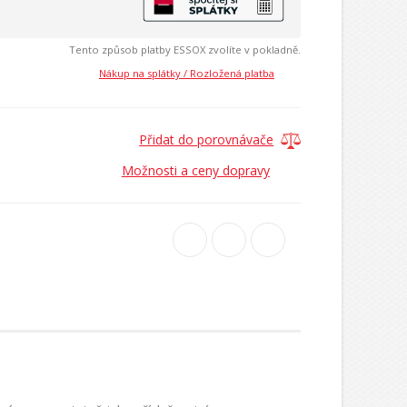
Tento způsob platby ESSOX zvolíte v pokladně.
Nákup na splátky / Rozložená platba
Přidat do porovnávače
Možnosti a ceny dopravy