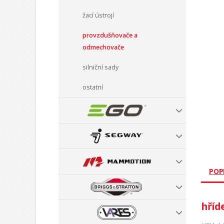
žací ústrojí
provzdušňovače a
odmechovače
silniční sady
ostatní
POP
hříd