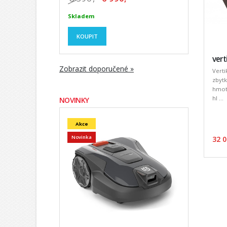
Skladem
KOUPIT
vert
Zobrazit doporučené »
Verti
zbytk
hmotu
hl ...
NOVINKY
Akce
Novinka
32 0