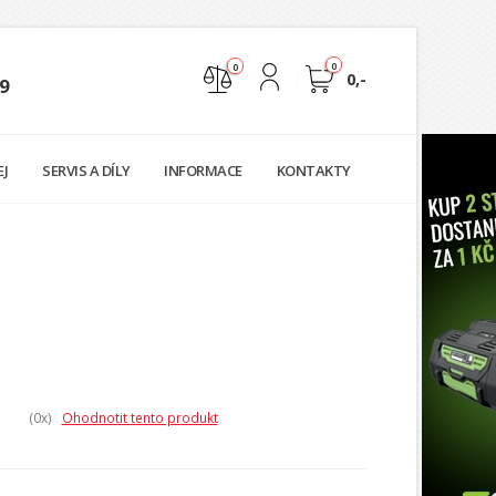
0
0
0,-
9
Nejste přihlášen
EJ
SERVIS A DÍLY
INFORMACE
KONTAKTY
Přihlásit
Registrace
(0
x)
Ohodnotit tento produkt