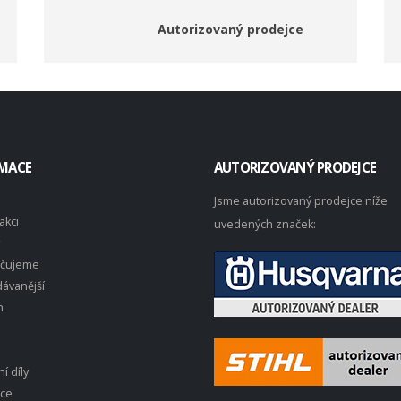
Autorizovaný prodejce
MACE
AUTORIZOVANÝ PRODEJCE
Jsme autorizovaný prodejce níže
akci
uvedených značek:
čujeme
ávanější
n
í díly
ace