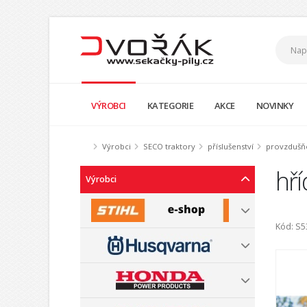
VÝROBCI
KATEGORIE
AKCE
NOVINKY
Výrobci
SECO traktory
příslušenství
provzdušň
hří
Výrobci
Kód: S