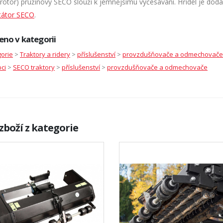
(rotor) pružinový SECO slouží k jemnějšímu vyčesávání. Hřídel je dod
utátor SECO
.
eno v kategorii
orie
>
Traktory a ridery
>
příslušenství
>
provzdušňovače a odmechovače
ci
>
SECO traktory
>
příslušenství
>
provzdušňovače a odmechovače
zboží z kategorie