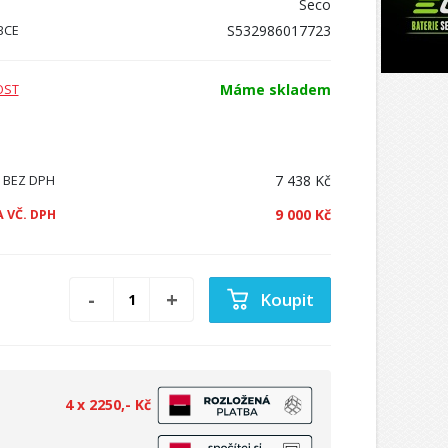
Seco
S532986017723
BCE
Máme skladem
OST
7 438 Kč
 BEZ DPH
9 000 Kč
 VČ. DPH
Koupit
4 x 2250,- Kč