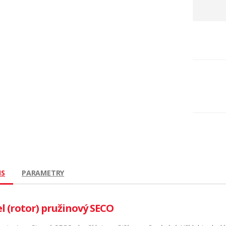
IS
PARAMETRY
el (rotor) pružinový SECO