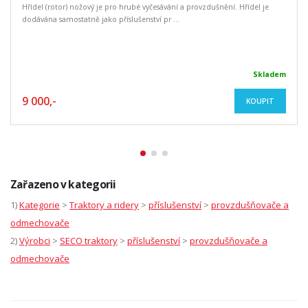
Hřídel (rotor) nožový je pro hrubé vyčesávání a provzdušnění. Hřídel je
dodávána samostatně jako příslušenství pr ...
Skladem
9 000,-
KOUPIT
Zařazeno v kategorii
1)
Kategorie
>
Traktory a ridery
>
příslušenství
>
provzdušňovače a
odmechovače
2)
Výrobci
>
SECO traktory
>
příslušenství
>
provzdušňovače a
odmechovače