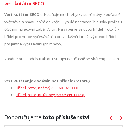
vertikutátor SECO
Vertikutátor SECO
odstraňuje mech, zbytky staré trávy, současně
vyčesává a hmotu sbírá do koše. Plynulé nastavení hloubky prořezu
0-30 mm, pracovní záběr 73 cm. Na výběr je ze dvou hřídelí (rotorů) -
hřídel pro hrubé vyčesávání a provzdušnění (nožový) nebo hřídel
pro jemné vyčesávaní (pružinový)
Vhodné pro modely traktoru Startjet (současně se sběrem), Goliath
Vertikutátor je dodáván bez hřídele (rotoru).
Hřídel (rotor) nožový (S536059730001)
Hřídel (rotor) pružinový (S532986017723)
Doporučujeme
toto příslušenství