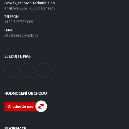
Dvořák, zahradní technika s.r.o.
Křižíkova 2267, 256 01 Benešov
TELEFON
+420 317 722 089
EMAIL
info@sekacky-pily.cz
SLEDUJTE NÁS
HODNOCENÍ OBCHODU
INFORMACE