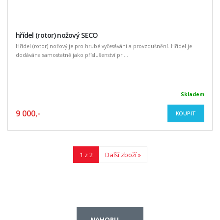
hřídel (rotor) nožový SECO
Hřídel (rotor) nožový je pro hrubé vyčesávání a provzdušnění. Hřídel je
dodávána samostatně jako příslušenství pr ...
Skladem
9 000,-
KOUPIT
1 z 2
Další zboží »
NAHORU