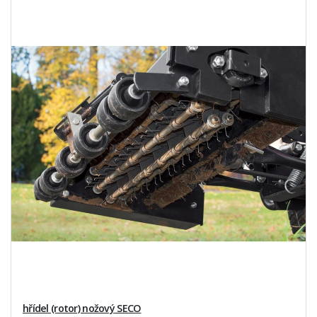
hřídel (rotor) nožový SECO