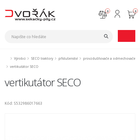
0
0
Nejste přihlášen
Přihlásit
Registrace
Výrobci
SECO traktory
příslušenství
provzdušňovače a odmechovače
vertikutátor SECO
vertikutátor SECO
Kód: S532986017663