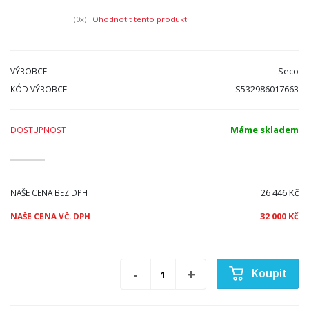
(0
x)
Ohodnotit tento produkt
Seco
VÝROBCE
S532986017663
KÓD VÝROBCE
Máme skladem
DOSTUPNOST
26 446 Kč
NAŠE CENA BEZ DPH
32 000 Kč
NAŠE CENA VČ. DPH
Koupit