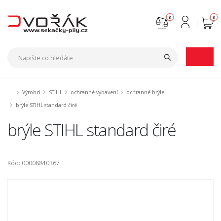
0
0
Nejste přihlášen
Přihlásit
Registrace
Výrobci
STIHL
ochranné vybavení
ochranné brýle
brýle STIHL standard čiré
brýle STIHL standard čiré
Kód: 00008840367