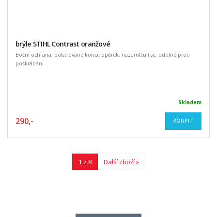
brýle STIHL Contrast oranžové
Boční ochrana, polstrované konce opěrek, nazamlžují se, odolné proti
poškrábání
Skladem
290,-
KOUPIT
1 z 8
Další zboží »