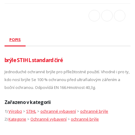
POPIS
brýle STIHL standard čiré
Jednoduché ochranné brýle pro příležitostné použití. Vhodné i pro ty,
kdo nosí brýle Se 100 % ochranou před ultrafialovým zářením a
boční ochranou. Odpovídá EN 166.Hmotnost 40,3g.
Zařazeno v kategorii
1)
Výrobci
>
STIHL
>
ochranné vybavení
>
ochranné brýle
2)
Kategorie
>
Ochranné vybavení
>
ochranné brýle