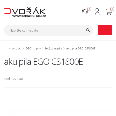
0
0
Nejste přihlášen
Přihlásit
Registrace
Výrobci
EGO
pily
řetězové pily
aku pila EGO CS1800E
aku pila EGO CS1800E
Kód: G80046