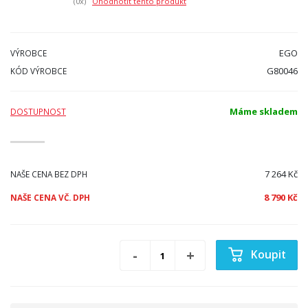
(0
x)
Ohodnotit tento produkt
EGO
VÝROBCE
G80046
KÓD VÝROBCE
Máme skladem
DOSTUPNOST
7 264 Kč
NAŠE CENA BEZ DPH
8 790 Kč
NAŠE CENA VČ. DPH
Koupit