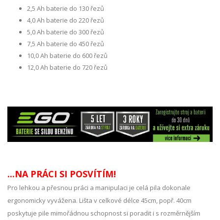
2,5 Ah baterie do 130 řezů
4,0 Ah baterie do 220 řezů
5,0 Ah baterie do 300 řezů
7,5 Ah baterie do 450 řezů
10,0 Ah baterie do 600 řezů
12,0 Ah baterie do 720 řezů
...NA PRÁCI SI POSVÍTÍM!
Pro lehkou a přesnou práci a manipulaci je celá pila dokonale
ergonomicky vyvážena. Lišta v celkové délce 45cm, popř. 40cm
poskytuje pile mimořádnou schopnost si poradit i s rozměrnějším