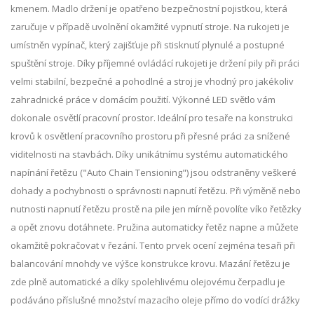
kmenem. Madlo držení je opatřeno bezpečnostní pojistkou, která
zaručuje v případě uvolnění okamžité vypnutí stroje. Na rukojeti je
umístněn vypínač, který zajišťuje při stisknutí plynulé a postupné
spuštění stroje. Díky příjemné ovládácí rukojeti je držení pily při práci
velmi stabilní, bezpečné a pohodlné a stroj je vhodný pro jakékoliv
zahradnické práce v domácím použití. Výkonné LED světlo vám
dokonale osvětlí pracovní prostor. Ideální pro tesaře na konstrukci
krovů k osvětlení pracovního prostoru při přesné práci za snížené
viditelnosti na stavbách. Díky unikátnímu systému automatického
napínání řetězu ("Auto Chain Tensioning") jsou odstraněny veškeré
dohady a pochybnosti o správnosti napnutí řetězu. Při výměně nebo
nutnosti napnutí řetězu prostě na pile jen mírně povolíte víko řetězky
a opět znovu dotáhnete. Pružina automaticky řetěz napne a můžete
okamžitě pokračovat v řezání. Tento prvek ocení zejména tesaři při
balancování mnohdy ve výšce konstrukce krovu. Mazání řetězu je
zde plně automatické a díky spolehlivému olejovému čerpadlu je
podáváno příslušné množství mazacího oleje přímo do vodící drážky