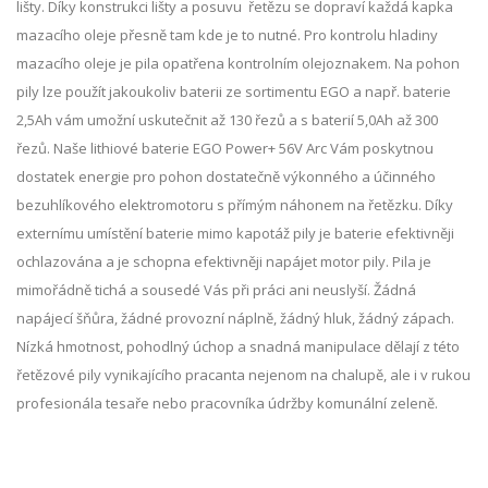
lišty. Díky konstrukci lišty a posuvu řetězu se dopraví každá kapka
mazacího oleje přesně tam kde je to nutné. Pro kontrolu hladiny
mazacího oleje je pila opatřena kontrolním olejoznakem. Na pohon
pily lze použít jakoukoliv baterii ze sortimentu EGO a např. baterie
2,5Ah vám umožní uskutečnit až 130 řezů a s baterií 5,0Ah až 300
řezů. Naše lithiové baterie EGO Power+ 56V Arc Vám poskytnou
dostatek energie pro pohon dostatečně výkonného a účinného
bezuhlíkového elektromotoru s přímým náhonem na řetězku. Díky
externímu umístění baterie mimo kapotáž pily je baterie efektivněji
ochlazována a je schopna efektivněji napájet motor pily. Pila je
mimořádně tichá a sousedé Vás při práci ani neuslyší. Žádná
napájecí šňůra, žádné provozní náplně, žádný hluk, žádný zápach.
Nízká hmotnost, pohodlný úchop a snadná manipulace dělají z této
řetězové pily vynikajícího pracanta nejenom na chalupě, ale i v rukou
profesionála tesaře nebo pracovníka údržby komunální zeleně.