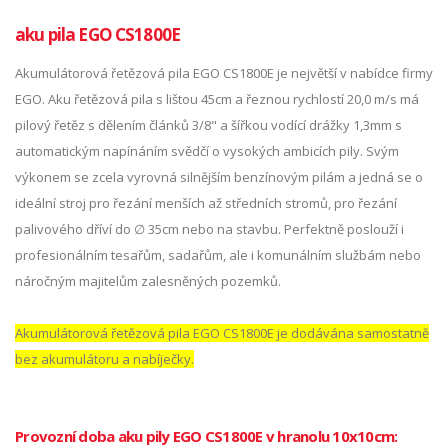
aku pila EGO CS1800E
Akumulátorová řetězová pila EGO CS1800E je největší v nabídce firmy
EGO. Aku řetězová pila s lištou 45cm a řeznou rychlostí 20,0 m/s má
pilový řetěz s dělením článků 3/8" a šířkou vodící drážky 1,3mm s
automatickým napínáním svědčí o vysokých ambicích pily. Svým
výkonem se zcela vyrovná silnějším benzínovým pilám a jedná se o
ideální stroj pro řezání menších až středních stromů, pro řezání
palivového dříví do ∅ 35cm nebo na stavbu. Perfektně poslouží i
profesionálním tesařům, sadařům, ale i komunálním službám nebo
náročným majitelům zalesněných pozemků.
Akumulátorová řetězová pila EGO CS1800E je dodávána samostatně
bez akumulátoru a nabíječky.
Provozní doba aku pily EGO CS1800E v hranolu 10x10cm: