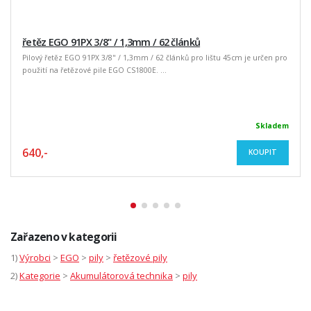
řetěz EGO 91PX 3/8" / 1,3mm / 62 článků
Pilový řetěz EGO 91PX 3/8" / 1,3mm / 62 článků pro lištu 45cm je určen pro
použití na řetězové pile EGO CS1800E. ...
Skladem
640,-
KOUPIT
Zařazeno v kategorii
1)
Výrobci
>
EGO
>
pily
>
řetězové pily
2)
Kategorie
>
Akumulátorová technika
>
pily