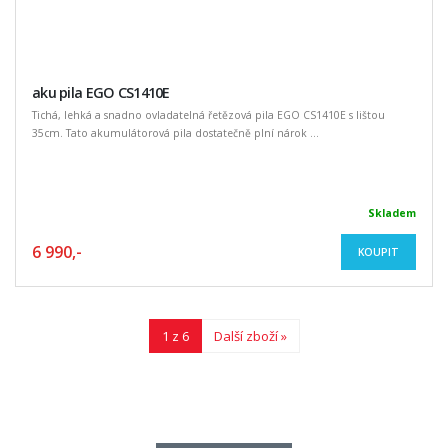
aku pila EGO CS1410E
Tichá, lehká a snadno ovladatelná řetězová pila EGO CS1410E s lištou
35cm. Tato akumulátorová pila dostatečně plní nárok ...
Skladem
6 990,-
KOUPIT
1 z 6
Další zboží »