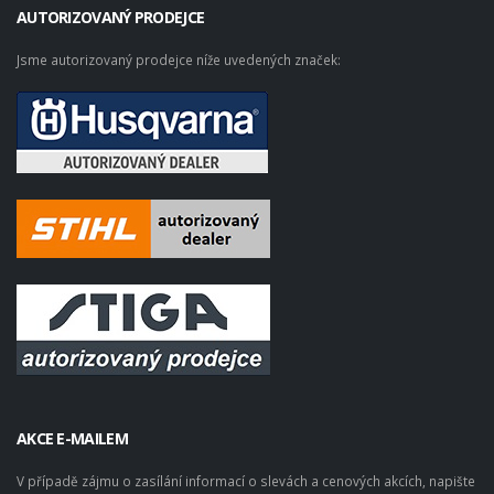
AUTORIZOVANÝ PRODEJCE
Jsme autorizovaný prodejce níže uvedených značek:
AKCE E-MAILEM
V případě zájmu o zasílání informací o slevách a cenových akcích, napište