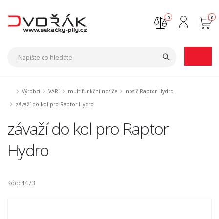
0
0
Nejste přihlášen
Přihlásit
Registrace
Výrobci
VARI
multifunkční nosiče
nosič Raptor Hydro
závaží do kol pro Raptor Hydro
závaží do kol pro Raptor
Hydro
Kód: 4473