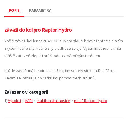
POPIS
PARAMETRY
závaží do kol pro Raptor Hydro
Vnější závaží kol k nosiči RAPTOR Hydro slouží k dovážení stroje a tím
zvýšení tažné síly, tlačné síly a adheze stroje. Vyšší hmotnost a nižší
těžiště zároveň zlepší i průchodnost náročným terénem.
Každé závaží má hmotnost 11,5 kg, tím se celý stroj zatíží o 23 kg.
Závaží se instaluje do ráfků kol pomocí třech šroubů.
Zařazeno v kategorii
1)
Výrobci
>
VARI
>
multifunkční nosiče
>
nosič Raptor Hydro