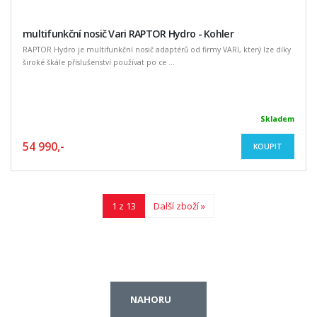
multifunkční nosič Vari RAPTOR Hydro - Kohler
RAPTOR Hydro je multifunkční nosič adaptérů od firmy VARI, který lze díky
široké škále příslušenství používat po ce ...
Skladem
54 990,-
KOUPIT
1 z 13
Další zboží »
NAHORU