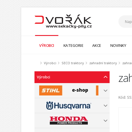
VÝROBCI
KATEGORIE
AKCE
NOVINKY
Výrobci
SECO traktory
zahradní traktory
zahra
zah
Výrobci
Kód: S