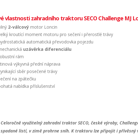
vé vlastnosti zahradního traktoru SECO Challenge MJ Lo
silný
2-válcový
motor Loncin
velký kroutící moment motoru pro sečení i přerostlé trávy
hydrostatická automatická převodovka pojezdu
mechanická
uzávěrka diferenciálu
robustní rám
litinová výkyvná přední náprava
vynikající sběr posečené trávy
sečení na zpátečku
bohatá nabídka příslušenství
Celoročně využitelný zahradní traktor SECO, české výroby,
Challeng
spadané listí, v zimě prohrne sníh. K traktoru lze připojit i přívěsný 