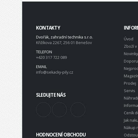
KONTAKTY
INFOR
Dvořák, zahradní technika s.r.o.
Úvod
Křižíkova 2267, 256 01 Benešov
Zboží v 
TELEFON
Novinky
+420 317 722 089
Doporu
EMAIL
Nejprod
info@sekacky-pily.cz
Magazí
Prodej
Servis
SLEDUJTE NÁS
Náhradn
Inform
Ceník d
Jak nak
Nákup n
HODNOCENÍ OBCHODU
Odstou