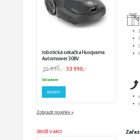
robotická sekačka Husqvarna
Automower 308V
35 990
,-
33 990,-
Skladem
KOUPIT
Zobrazit novinky »
Zařaz
ZBOŽÍ V AKCI