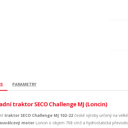
IS
PARAMETRY
adní traktor SECO Challenge MJ (Loncin)
ní
traktor SECO Challenge MJ 102-22
české výroby určený na velk
ouválcový motor
Loncin o objem 708 cm3 a hydrostatická převodovka