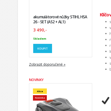
Klíčo
akumulátorové nůžky STIHL HSA
26 - SET (AS2 + AL1)
3 490,-
Skladem
KOUPIT
Zobrazit doporučené »
NOVINKY
Akce
Novinka