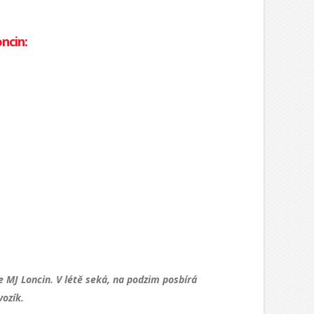
ncin:
e MJ Loncin
. V létě seká, na podzim posbírá
vozík.