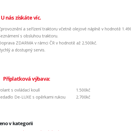
U nás získáte víc.
Zprovoznění a seřízení traktoru včetně olejové náplně v hodnotě 1.49
Seznámení s obsluhou traktoru.
Doprava ZDARMA v rámci ČR v hodnotě až 2.500kč.
Rychlý a dostupný servis.
Příplatková výbava:
volant s ovládací koulí 1.500kč
sedadlo De-LUXE s opěrkami rukou 2.700kč
eno v kategorii