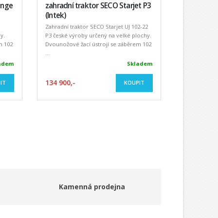
enge
zahradní traktor SECO Starjet P3
(Intek)
J
Zahradní traktor SECO Starjet UJ 102-22
y.
P3 české výroby určený na velké plochy.
m 102
Dvounožové žací ústrojí se záběrem 102
...
adem
Skladem
134 900,-
IT
KOUPIT
Kamenná prodejna