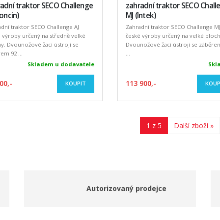
adní traktor SECO Challenge
zahradní traktor SECO Chall
Loncin)
MJ (Intek)
dní traktor SECO Challenge AJ
Zahradní traktor SECO Challenge M
 výroby určený na středně velké
české výroby určený na velké ploch
y. Dvounožové žací ústrojí se
Dvounožové žací ústrojí se záběre
em 92 ...
...
Skladem u dodavatele
Skl
00,-
113 900,-
KOUPIT
KOUP
1 z 5
Další zboží »
Autorizovaný prodejce