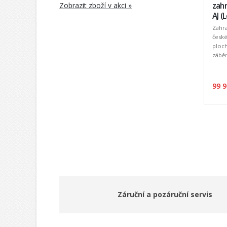
Zobrazit zboží v akci »
zahr
AJ (
Zahra
české
ploch
záběr
99 9
Záruční a pozáruční servis