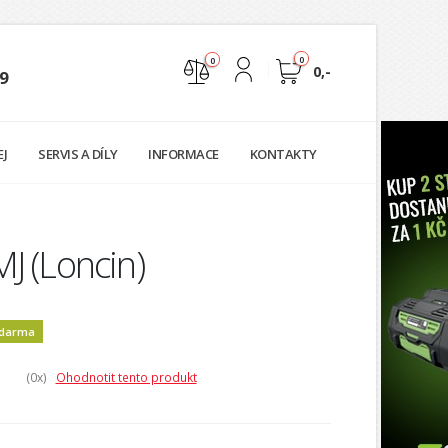
0
0
0,-
9
Nejste přihlášen
EJ
SERVIS A DÍLY
INFORMACE
KONTAKTY
Přihlásit
Registrace
J (Loncin)
zdarma
(0
x)
Ohodnotit tento produkt