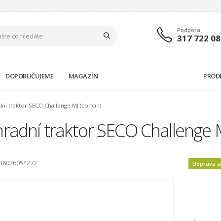
Podpora
317 722 08
DOPORUČUJEME
MAGAZÍN
PROD
dní traktor SECO Challenge MJ (Loncin)
radní traktor SECO Challenge M
536026054272
Doprava 