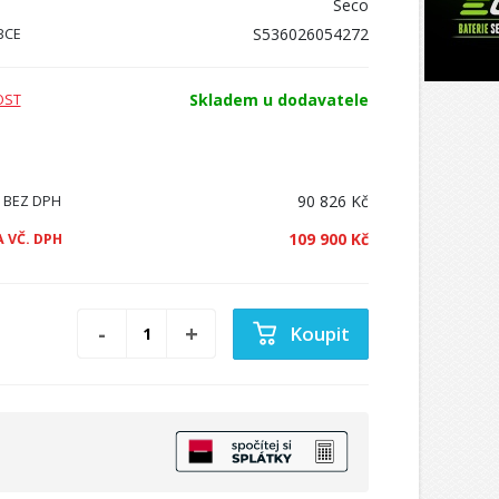
Seco
S536026054272
BCE
Skladem u dodavatele
OST
90 826 Kč
 BEZ DPH
109 900 Kč
 VČ. DPH
Koupit