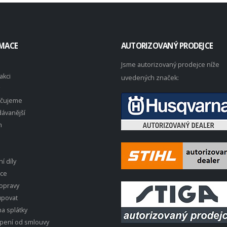
MACE
AUTORIZOVANÝ PRODEJCE
Jsme autorizovaný prodejce níže
akci
uvedených značek:
čujeme
ávanější
n
í díly
ace
opravy
upovat
a splátky
pení od smlouvy