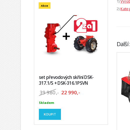
1)
Výrob
Akce
2)
Kateg
Další
set převodových skříní DSK-
317.1/S + DSK-316.1PSVN
39 980
,-
22 990,-
Skladem
KOUPIT