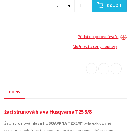
Koupit
Přidat do porovnávače
Možnosti a ceny dopravy
POPIS
žací strunová hlava Husqvarna T25 3/8
Žací
strunová hlava HUSQAVRNA T25 3/8"
byla exkluzivně
vyvinuta společností Husqvarna. Má poloautomatický systém