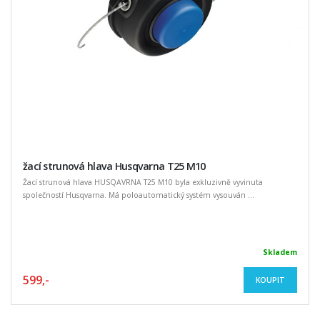
žací strunová hlava Husqvarna T25 M10
Žací strunová hlava HUSQAVRNA T25 M10 byla exkluzivně vyvinuta
společností Husqvarna. Má poloautomatický systém vysouván ...
Skladem
599,-
KOUPIT