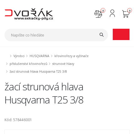
0
0
Nejste přihlášen
Přihlásit
Registrace
Výrobci
HUSQVARNA
křovinořezy a vyžínače
příslušenství křovinořezů
strunové hlavy
žací strunová hlava Husqvarna T25 3/8
žací strunová hlava
Husqvarna T25 3/8
Kód: 578446001