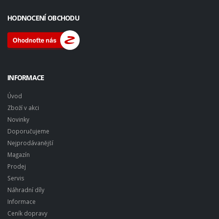
HODNOCENÍ OBCHODU
INFORMACE
Úvod
Zboží v akci
Novinky
Doporučujeme
Nejprodávanější
Magazín
Prodej
Servis
Náhradní díly
Informace
Ceník dopravy