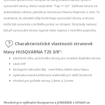
vysouvání struny, který nazýváme "Tap 'n' Go". Vyžínací struna se
automaticky odvine, jakmile je strunovou hlavou klepnuto o zem. To
znamená, že uživatel vždy kontroluje vysouvání struny a struna
může být vysunuta v průběhu práce se strojem. Stroj tedy nemusí
být při vysouvání struny vypnut nebo sejmut z nosného popruhu.
Charakteristické vlastnosti strunové
hlavy HUSQVARNA T25 3/8":
otevřené očko, průchodka struny pro snadné doplnění struny
závit 3/8"
dostupné náhradní díly - není třeba měnit celou hlavu
optimalizovaná kombinace materiálů pro delší životnost
vhodné pro průměr struny 2,0mm a 2,4 mm
Vhodné pro vyžínače Husqvarna a JONSERED s hřídelí se