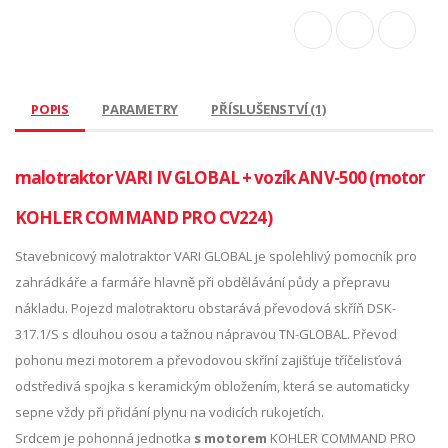
POPIS
PARAMETRY
PŘÍSLUŠENSTVÍ (1)
malotraktor VARI IV GLOBAL + vozík ANV-500 (motor
KOHLER COMMAND PRO CV224)
Stavebnicový malotraktor VARI GLOBAL je spolehlivý pomocník pro
zahrádkáře a farmáře hlavně při obdělávání půdy a přepravu
nákladu. Pojezd malotraktoru obstarává převodová skříň DSK-
317.1/S s dlouhou osou a tažnou nápravou TN-GLOBAL. Převod
pohonu mezi motorem a převodovou skříní zajišťuje tříčelisťová
odstředivá spojka s keramickým obložením, která se automaticky
sepne vždy při přidání plynu na vodicích rukojetích.
Srdcem je pohonná jednotka
s motorem
KOHLER COMMAND PRO