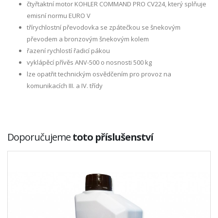
čtyřtaktní motor KOHLER COMMAND PRO CV224, který splňuje
emisní normu EURO V
třírychlostní převodovka se zpátečkou se šnekovým
převodem a bronzovým šnekovým kolem
řazení rychlostí řadicí pákou
vyklápěcí přívěs ANV-500 o nosnosti 500 kg
lze opatřit technickým osvědčením pro provoz na
komunikacích III. a IV. třídy
Doporučujeme
toto příslušenství