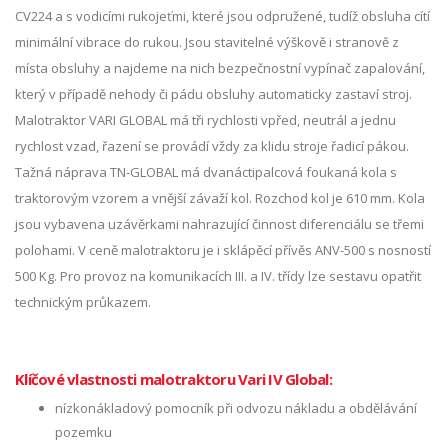
CV224 a s vodicími rukojeťmi, které jsou odpružené, tudíž obsluha cítí
minimální vibrace do rukou. Jsou stavitelné výškově i stranově z
místa obsluhy a najdeme na nich bezpečnostní vypínač zapalování,
který v případě nehody či pádu obsluhy automaticky zastaví stroj.
Malotraktor VARI GLOBAL má tři rychlosti vpřed, neutrál a jednu
rychlost vzad, řazení se provádí vždy za klidu stroje řadicí pákou.
Tažná náprava TN-GLOBAL má dvanáctipalcová foukaná kola s
traktorovým vzorem a vnější závaží kol. Rozchod kol je 610 mm. Kola
jsou vybavena uzávěrkami nahrazující činnost diferenciálu se třemi
polohami. V ceně malotraktoru je i sklápěcí přívěs ANV-500 s nosností
500 Kg. Pro provoz na komunikacích III. a IV. třídy lze sestavu opatřit
technickým průkazem.
Klíčové vlastnosti malotraktoru Vari IV Global:
nízkonákladový pomocník při odvozu nákladu a obdělávání
pozemku