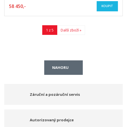
58 450,-
KOUPIT
1 z 5
Další zboží »
NAHORU
Záruční a pozáruční servis
Autorizovaný prodejce