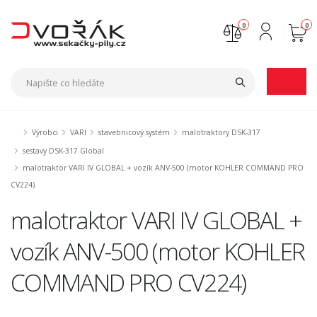
0
0
Nejste přihlášen
Přihlásit
Registrace
Výrobci
VARI
stavebnicový systém
malotraktory DSK-317
sestavy DSK-317 Global
malotraktor VARI IV GLOBAL + vozík ANV-500 (motor KOHLER COMMAND PRO
CV224)
malotraktor VARI IV GLOBAL +
vozík ANV-500 (motor KOHLER
COMMAND PRO CV224)