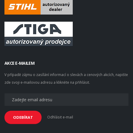
AKCE E-MAILEM
V případě zájmu o zasílání informací o slevách a cenových akcích, napište
zde svoji e-mailovou adresu a klikněte na přihlásit.
Odhlásit e-mail
ODEBÍRAT