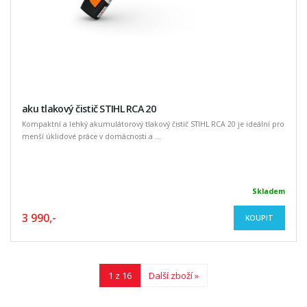
aku tlakový čistič STIHL RCA 20
Kompaktní a lehký akumulátorový tlakový čistič STIHL RCA 20 je ideální pro
menší úklidové práce v domácnosti a ...
Skladem
3 990,-
KOUPIT
1 z 16
Další zboží »