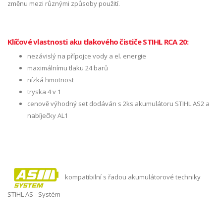
změnu mezi různými způsoby použití.
Klíčové vlastnosti aku tlakového čističe STIHL RCA 20:
nezávislý na přípojce vody a el. energie
maximálnímu tlaku 24 barů
nízká hmotnost
tryska 4 v 1
cenově výhodný set dodáván s 2ks akumulátoru STIHL AS2 a
nabíječky AL1
kompatibilní s řadou akumulátorové techniky
STIHL AS - Systém