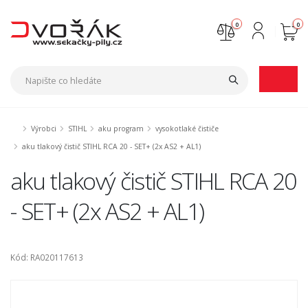
0
0
Nejste přihlášen
Přihlásit
Registrace
Výrobci
STIHL
aku program
vysokotlaké čističe
aku tlakový čistič STIHL RCA 20 - SET+ (2x AS2 + AL1)
aku tlakový čistič STIHL RCA 20
- SET+ (2x AS2 + AL1)
Kód: RA020117613