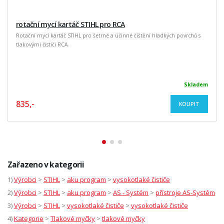
rotační mycí kartáč STIHL pro RCA
Rotační mycí kartáč STIHL pro šetrné a účinné čištění hladkých povrchů s
tlakovými čističi RCA.
Skladem
835,-
KOUPIT
Zařazeno v kategorii
1)
Výrobci
>
STIHL
>
aku program
>
vysokotlaké čističe
2)
Výrobci
>
STIHL
>
aku program
>
AS - Systém
>
přístroje AS-Systém
3)
Výrobci
>
STIHL
>
vysokotlaké čističe
>
vysokotlaké čističe
4)
Kategorie
>
Tlakové myčky
>
tlakové myčky