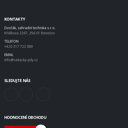
KONTAKTY
Dvořák, zahradní technika s.r.o.
Křižíkova 2267, 256 01 Benešov
TELEFON
+420 317 722 089
EMAIL
info@sekacky-pily.cz
SLEDUJTE NÁS
HODNOCENÍ OBCHODU