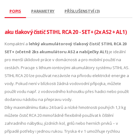
POPIS
PARAMETRY
PŘÍSLUŠENSTVÍ (3)
aku tlakový čistič STIHL RCA 20 - SET+ (2x AS2 + AL1)
Kompaktní a
lehký akumulátorový tlakový čistič STIHL RCA 20
SET+ (včetně 2ks akumulátoru AS2 a nabíječky AL1)
je ideální
pro menší úklidové práce v domácnosti a pro mobilní použití na
cestách. Pracuje s lithium-iontovými akumulátory systému STIHL AS.
STIHL RCA 20 lze používat nezávisle na přívodu elektrické energie a
vody. Pokud není v blízkosti žádná vodovodní přípojka, můžete
použít vodu např. z vodovodního kohoutku přes hadici nebo použít
dodanou nádobu na přepravu vody.
Díky maximálnímu tlaku 24 barů a nízké hmotnosti pouhých 1,3 kg
můžete čistič RCA 20 mimořádně flexibilně používat k čištění
zahradního nábytku, jízdních kol, grilů nebo herních prvků – v
případě potřeby i jednou rukou. Tryska 4 v 1 umožňuje rychlou