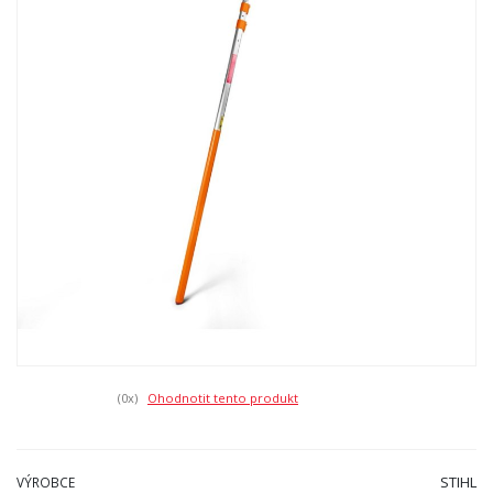
(0
x)
Ohodnotit tento produkt
STIHL
VÝROBCE