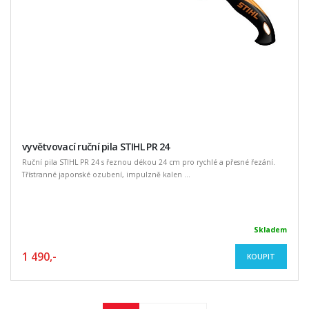
vyvětvovací ruční pila STIHL PR 24
Ruční pila STIHL PR 24 s řeznou dékou 24 cm pro rychlé a přesné řezání.
Třístranné japonské ozubení, impulzně kalen ...
Skladem
1 490,-
KOUPIT