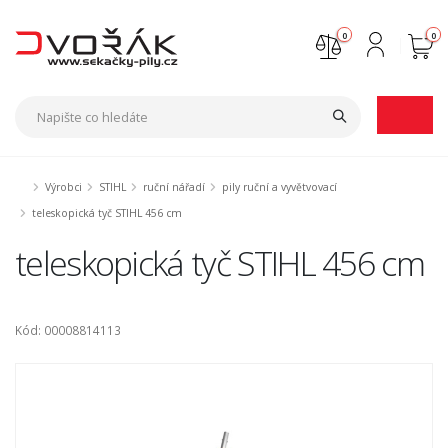
0
0
Nejste přihlášen
Přihlásit
Registrace
Výrobci
STIHL
ruční nářadí
pily ruční a vyvětvovací
teleskopická tyč STIHL 456 cm
teleskopická tyč STIHL 456 cm
Kód: 00008814113