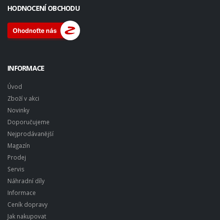
HODNOCENÍ OBCHODU
INFORMACE
Úvod
Zboží v akci
Novinky
Doporučujeme
Nejprodávanější
Magazín
Prodej
Servis
Náhradní díly
Informace
Ceník dopravy
Jak nakupovat