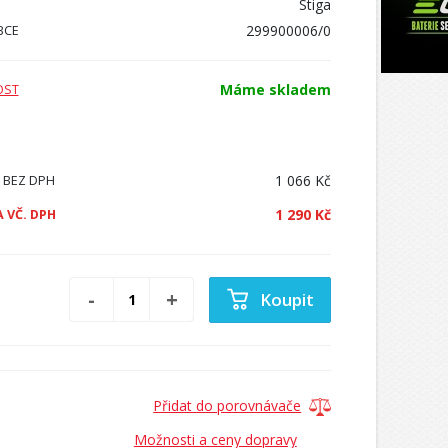
Stiga
299900006/0
BCE
Máme skladem
OST
1 066 Kč
 BEZ DPH
1 290 Kč
 VČ. DPH
Koupit
Přidat do porovnávače
Možnosti a ceny dopravy