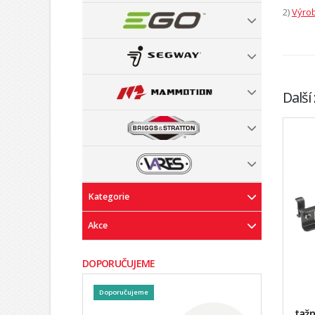
2)
Výrob
Další
Kategorie
Akce
DOPORUČUJEME
Doporučujeme
tažn