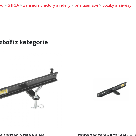
ci
>
STIGA
>
zahradní traktory a ridery
>
příslušenství
>
vozíky a závěsy
zboží z kategorie
é zařízení Stiga 84, 98
tažné zařízení Stiga 5092 H,