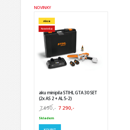
NOVINKY
Akce
Novinka
aku minipila STIHL GTA 30 SET
(2x AS 2 + AL 5-2)
7 690
,-
7 290,-
Skladem
KOUPIT