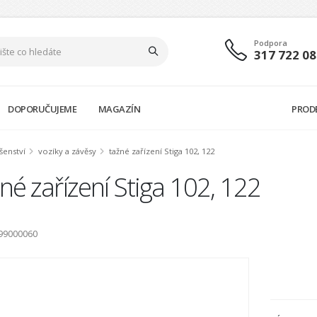
Podpora
317 722 08
DOPORUČUJEME
MAGAZÍN
PROD
šenství
vozíky a závěsy
tažné zařízení Stiga 102, 122
né zařízení Stiga 102, 122
999000060