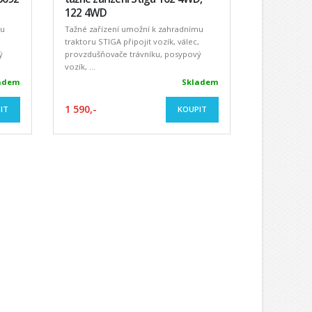
122 4WD
mu
Tažné zařízení umožní k zahradnímu
,
traktoru STIGA připojit vozík, válec,
ý
provzdušňovače trávníku, posypový
vozík, ...
adem
Skladem
1 590,-
IT
KOUPIT