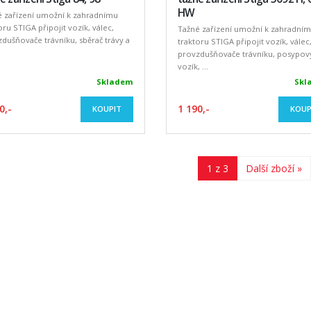
HW
é zařízení umožní k zahradnímu
oru STIGA připojit vozík, válec,
Tažné zařízení umožní k zahradní
dušňovače trávníku, sběrač trávy a
traktoru STIGA připojit vozík, válec
provzdušňovače trávníku, posypov
vozík, ...
Skladem
Skl
0,-
1 190,-
KOUPIT
KOUP
1 z 3
Další zboží »