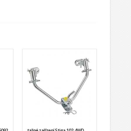
 6092
tažné zařízení Stiga 102 4WD,