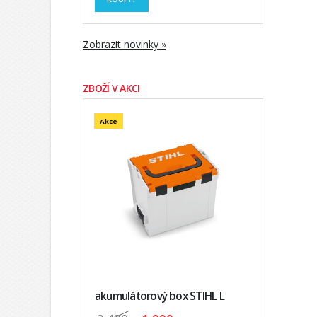
Zobrazit novinky »
ZBOŽÍ V AKCI
Akce
akumulátorový box STIHL L