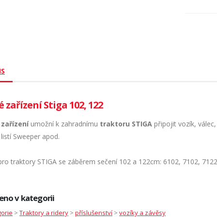
IS
 zařízení Stiga 102, 122
zařízení
umožní k zahradnímu
traktoru STIGA
připojit vozík, vále
 listí Sweeper apod.
pro traktory STIGA se záběrem sečení 102 a 122cm: 6102, 7102, 7122
eno v kategorii
orie
>
Traktory a ridery
>
příslušenství
>
vozíky a závěsy