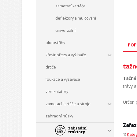
zametací kartáče
deflektory a mulčování
univerzální
plotostřihy
POP
křovinořezy a vyžínače
tažné
drtiče
Tažné 
foukače a vysavače
trávy a
vertikutátory
Určen 
zametací kartáče a stroje
zahradní nůžky
Zařaz
1)
Kateg