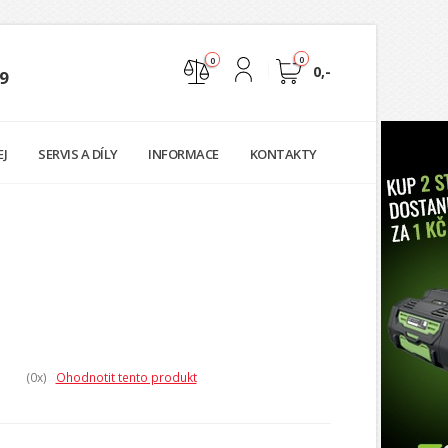
0
0
0,-
9
Nejste přihlášen
EJ
SERVIS A DÍLY
INFORMACE
KONTAKTY
Přihlásit
Registrace
(0
x)
Ohodnotit tento produkt