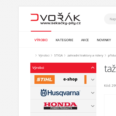
VÝROBCI
KATEGORIE
AKCE
NOVINKY
Výrobci
STIGA
zahradní traktory a ridery
příslu
taž
Výrobci
Kód: 2