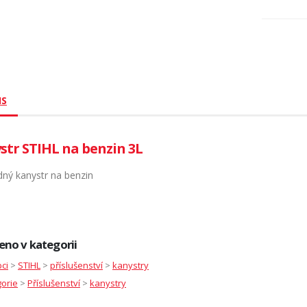
IS
str STIHL na benzin 3L
dný kanystr na benzin
eno v kategorii
ci
>
STIHL
>
příslušenství
>
kanystry
orie
>
Příslušenství
>
kanystry