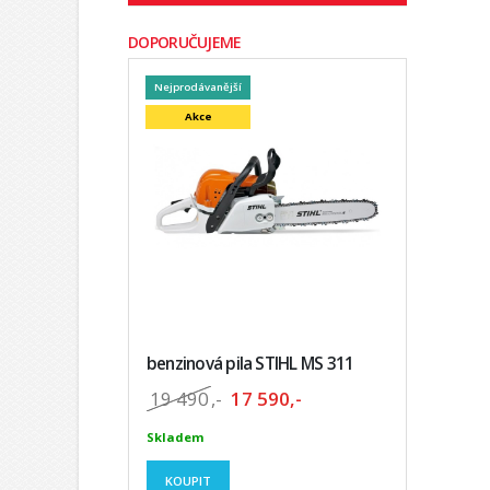
DOPORUČUJEME
Nejprodávanější
Akce
benzinová pila STIHL MS 311
19 490
,-
17 590,-
Skladem
KOUPIT