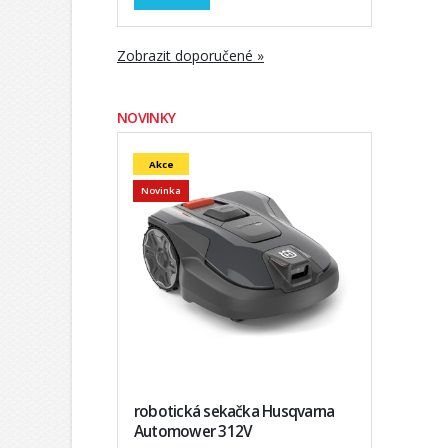
Zobrazit doporučené »
NOVINKY
Akce
Novinka
robotická sekačka Husqvarna
Automower 312V