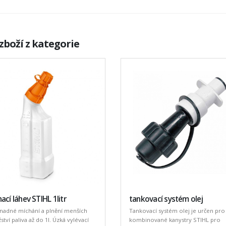
zboží z kategorie
ací láhev STIHL 1litr
tankovací systém olej
nadné míchání a plnění menších
Tankovací systém olej je určen pro
tví paliva až do 1l. Úzká vylévací
kombinované kanystry STIHL pro