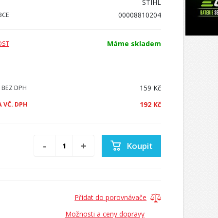
STIHL
00008810204
BCE
Máme skladem
OST
159 Kč
 BEZ DPH
192 Kč
 VČ. DPH
Koupit
Přidat do porovnávače
Možnosti a ceny dopravy