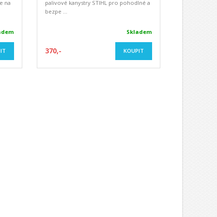
e na
palivové kanystry STIHL pro pohodlné a
bezpe ...
adem
Skladem
370,-
IT
KOUPIT