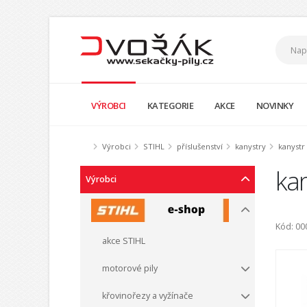
VÝROBCI
KATEGORIE
AKCE
NOVINKY
Výrobci
STIHL
příslušenství
kanystry
kanystr
kan
Výrobci
Kód: 0
akce STIHL
motorové pily
křovinořezy a vyžínače