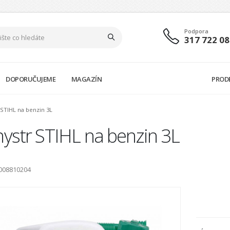
Podpora
317 722 08
DOPORUČUJEME
MAGAZÍN
PROD
 STIHL na benzin 3L
ystr STIHL na benzin 3L
0008810204