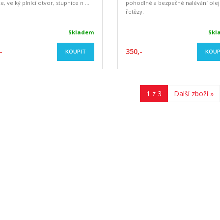
e, velký plnící otvor, stupnice n ...
pohodlné a bezpečné nalévání olej
řetězy.
Skladem
Skl
-
350,-
KOUPIT
KOUP
1 z 3
Další zboží »