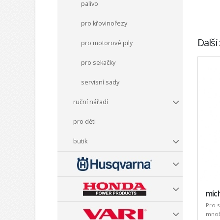
palivo
pro křovinořezy
Další
pro motorové pily
pro sekačky
servisní sady
ruční nářadí
pro děti
butik
mích
Pro s
množs