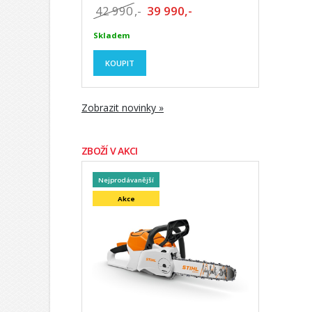
42 990
,-
39 990,-
Skladem
KOUPIT
Zobrazit novinky »
ZBOŽÍ V AKCI
Nejprodávanější
Akce