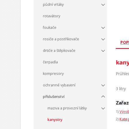
půdní vrtáky
rotavátory
foukače
rosiče a postřikovače
POP
drtiče a štěpkovače
kany
čerpadla
Průhle
kompresory
ochranné vybavení
3 litry
příslušenství
Zařaz
maziva a provozní látky
1)
Výrob
2)
Kateg
kanystry