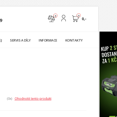
0
0
0,-
9
Nejste přihlášen
EJ
SERVIS A DÍLY
INFORMACE
KONTAKTY
Přihlásit
Registrace
(0
x)
Ohodnotit tento produkt