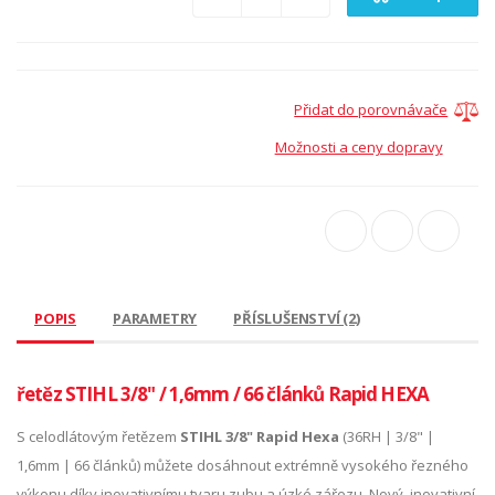
Přidat do porovnávače
Možnosti a ceny dopravy
POPIS
PARAMETRY
PŘÍSLUŠENSTVÍ (2)
řetěz STIHL 3/8" / 1,6mm / 66 článků Rapid HEXA
S celodlátovým řetězem
STIHL 3/8" Rapid Hexa
(36RH | 3/8" |
1,6mm | 66 článků) můžete dosáhnout extrémně vysokého řezného
výkonu díky inovativnímu tvaru zubu a úzké zářezu. Nový, inovativní