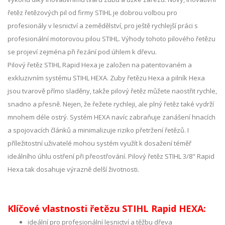
řetěz řetězových pil od firmy STIHL je dobrou volbou pro
profesionály v lesnictví a zemědělství, pro ještě rychlejší práci s
profesionální motorovou pilou STIHL. Výhody tohoto pilového řetězu
se projeví zejména při řezání pod úhlem k dřevu.
Pilový řetěz STIHL Rapid Hexa je založen na patentovaném a
exkluzivním systému STIHL HEXA. Zuby řetězu Hexa a pilník Hexa
jsou tvarově přímo sladěny, takže pilový řetěz můžete naostřit rychle,
snadno a přesně. Nejen, že řežete rychleji, ale plný řetěz také vydrží
mnohem déle ostrý. Systém HEXA navíc zabraňuje zanášení hnacích
a spojovacích článků a minimalizuje riziko přetržení řetězů. I
příležitostní uživatelé mohou systém využít k dosažení téměř
ideálního úhlu ostření při přeostřování. Pilový řetěz STIHL 3/8" Rapid
Hexa tak dosahuje výrazně delší životnosti.
Klíčové vlastnosti řetězu STIHL Rapid HEXA:
ideální pro profesionální lesnictví a těžbu dřeva