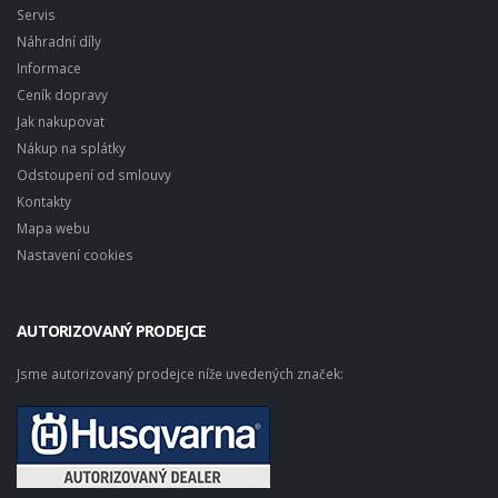
Servis
Náhradní díly
Informace
Ceník dopravy
Jak nakupovat
Nákup na splátky
Odstoupení od smlouvy
Kontakty
Mapa webu
Nastavení cookies
AUTORIZOVANÝ PRODEJCE
Jsme autorizovaný prodejce níže uvedených značek: