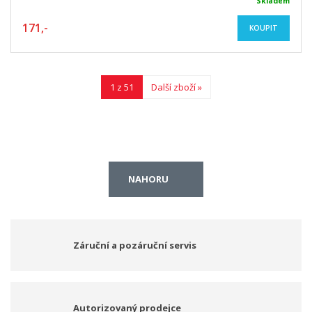
Skladem
171,-
KOUPIT
1 z 51
Další zboží »
NAHORU
Záruční a pozáruční servis
Autorizovaný prodejce