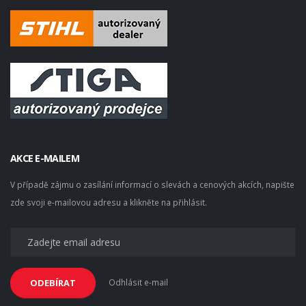
AKCE E-MAILEM
V případě zájmu o zasílání informací o slevách a cenových akcích, napište
zde svoji e-mailovou adresu a klikněte na přihlásit.
Odhlásit e-mail
ODEBÍRAT