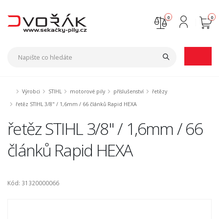
0
0
Nejste přihlášen
Přihlásit
Registrace
Výrobci
STIHL
motorové pily
příslušenství
řetězy
řetěz STIHL 3/8" / 1,6mm / 66 článků Rapid HEXA
řetěz STIHL 3/8" / 1,6mm / 66
článků Rapid HEXA
Kód: 31320000066