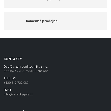
Kamenná prodejna
KONTAKTY
Dvořák, zahradní technika s.r.o.
Křižíkova 2267, 256 01 Benešov
TELEFON
+420 317 722 089
EMAIL
info@sekacky-pily.cz