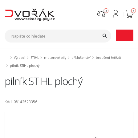
0
0
Nejste přihlášen
Přihlásit
Registrace
Výrobci
STIHL
motorové pily
příslušenství
broušení řetězů
pilník STIHL plochý
pilník STIHL plochý
Kód: 08142523356