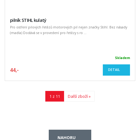
pilník STIHL kulatý
Pro ostření pilových řetězů motorových pil nejen značky Stihl. Bez násady
(madla) Dodává se v provedení pro řetězy s ro ...
Skladem
44,-
DETAIL
1 z 11
Další zboží »
NAHORU