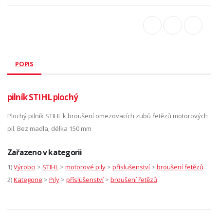
POPIS
pilník STIHL plochý
Plochý pilník STIHL k broušení omezovacích zubů řetězů motorových
pil. Bez madla, délka 150 mm
Zařazeno v kategorii
1)
Výrobci
>
STIHL
>
motorové pily
>
příslušenství
>
broušení řetězů
2)
Kategorie
>
Pily
>
příslušenství
>
broušení řetězů