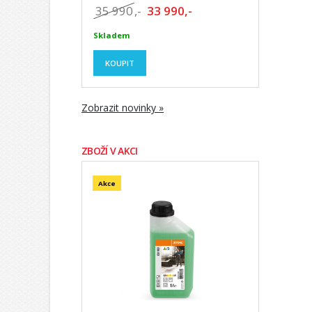
35 990
,-
33 990,-
Skladem
KOUPIT
Zobrazit novinky »
ZBOŽÍ V AKCI
Akce