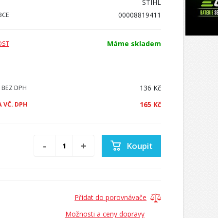
STIHL
00008819411
BCE
Máme skladem
OST
136 Kč
 BEZ DPH
165 Kč
 VČ. DPH
Koupit
Přidat do porovnávače
Možnosti a ceny dopravy