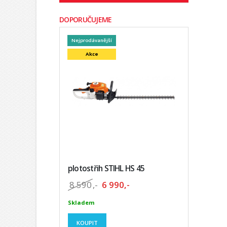
DOPORUČUJEME
Nejprodávanější
Akce
plotostřih STIHL HS 45
8 590
,-
6 990,-
Skladem
KOUPIT