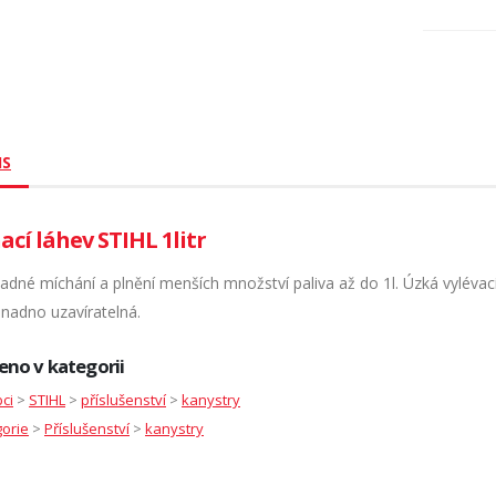
IS
ací láhev STIHL 1litr
dné míchání a plnění menších množství paliva až do 1l. Úzká vylévací h
snadno uzavíratelná.
eno v kategorii
ci
>
STIHL
>
příslušenství
>
kanystry
orie
>
Příslušenství
>
kanystry