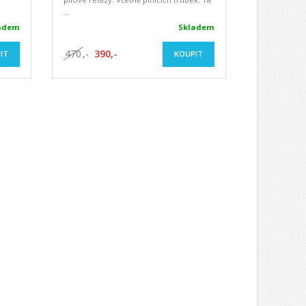
...
adem
Skladem
470
,-
390,-
IT
KOUPIT