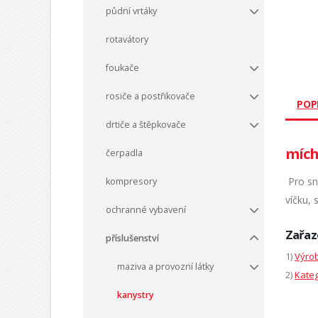
půdní vrtáky
rotavátory
foukače
rosiče a postřikovače
POP
drtiče a štěpkovače
mích
čerpadla
Pro sna
kompresory
víčku, 
ochranné vybavení
Zařaz
příslušenství
1)
Výrob
maziva a provozní látky
2)
Kateg
kanystry