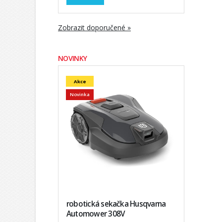
Zobrazit doporučené »
NOVINKY
Akce
Novinka
robotická sekačka Husqvarna
Automower 308V