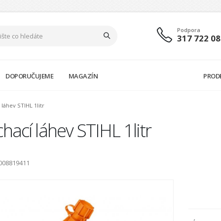
Podpora
317 722 08
DOPORUČUJEME
MAGAZÍN
PROD
 láhev STIHL 1litr
hací láhev STIHL 1litr
0008819411