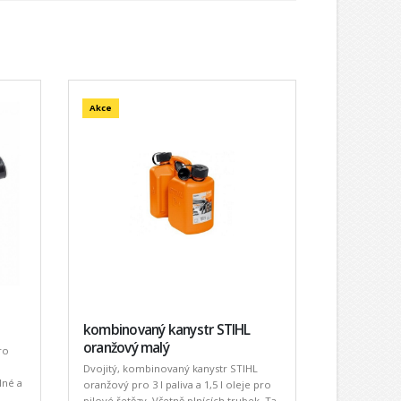
Akce
kombinovaný kanystr STIHL
oranžový malý
ro
Dvojitý, kombinovaný kanystr STIHL
lné a
oranžový pro 3 l paliva a 1,5 l oleje pro
pilové řetězy. Včetně plnících trubek. Ta