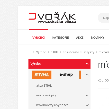
VÝROBCI
KATEGORIE
AKCE
NOVINKY
Výrobci
STIHL
příslušenství
kanystry
míchací
míc
Výrobci
Kód: 0
akce STIHL
motorové pily
křovinořezy a vyžínače