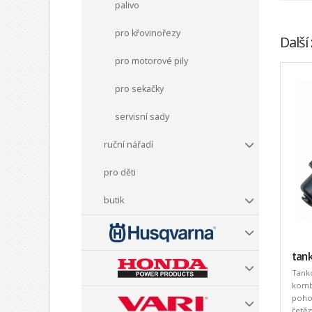
palivo
pro křovinořezy
Další
pro motorové pily
pro sekačky
servisní sady
ruční nářadí
pro děti
butik
tank
Tanko
komb
pohod
řetěz