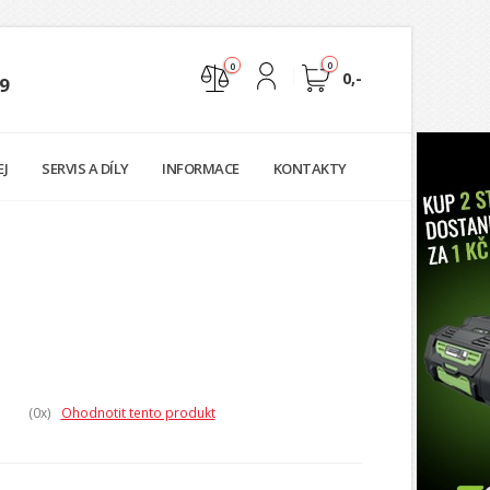
0
0
0,-
9
Nejste přihlášen
EJ
SERVIS A DÍLY
INFORMACE
KONTAKTY
Přihlásit
Registrace
(0
x)
Ohodnotit tento produkt