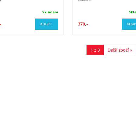
Skladem
Skl
-
370,-
KOUPIT
KOUP
1 z 3
Další zboží »