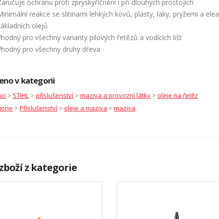
Zaručuje ochranu proti zpryskyřičnění i při dlouhých prostojích
Minimální reakce se slitinami lehkých kovů, plasty, laky, pryžemi a e
základních olejů
Vhodný pro všechny varianty pilových řetězů a vodících lišt
Vhodný pro všechny druhy dřeva
eno v kategorii
ci
>
STIHL
>
příslušenství
>
maziva a provozní látky
>
oleje na řetěz
orie
>
Příslušenství
>
oleje a maziva
>
maziva
zboží z kategorie