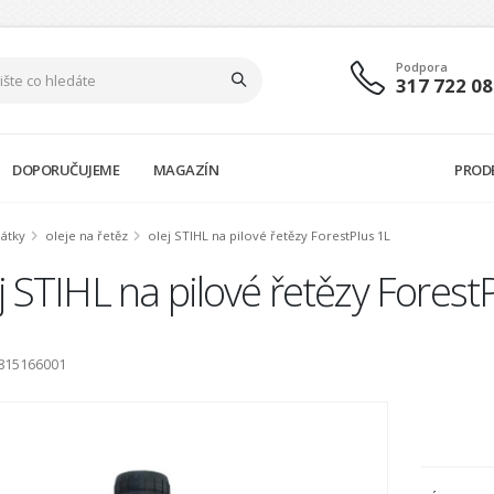
Podpora
317 722 08
DOPORUČUJEME
MAGAZÍN
PROD
látky
oleje na řetěz
olej STIHL na pilové řetězy ForestPlus 1L
j STIHL na pilové řetězy Forest
7815166001