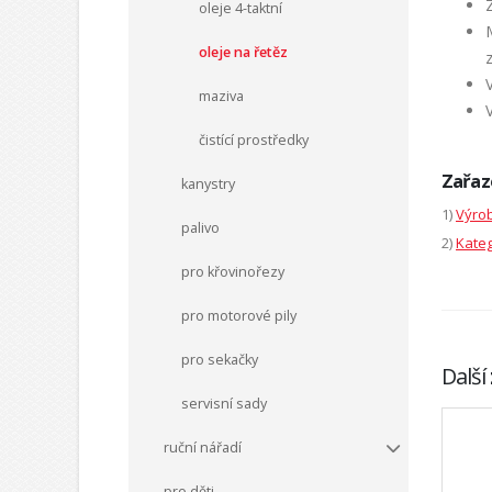
oleje 4-taktní
oleje na řetěz
maziva
čistící prostředky
Zařaz
kanystry
1)
Výrob
palivo
2)
Kateg
pro křovinořezy
pro motorové pily
pro sekačky
Další
servisní sady
ruční nářadí
pro děti