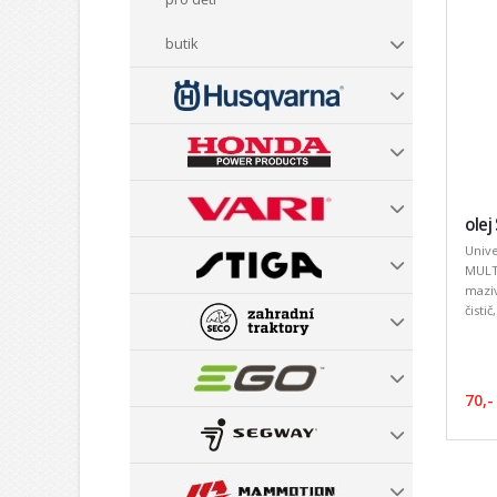
butik
olej
Unive
MULTI
maziv
čistič
70,-