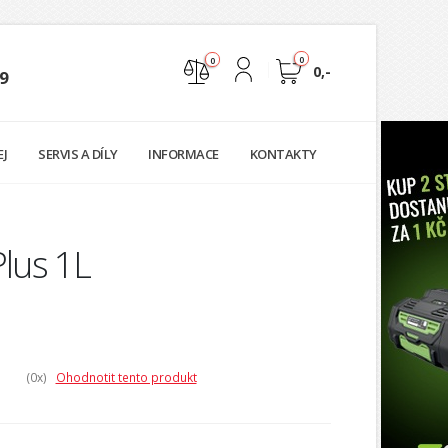
0
0
0,-
9
Nejste přihlášen
EJ
SERVIS A DÍLY
INFORMACE
KONTAKTY
Přihlásit
Registrace
Plus 1L
(0
x)
Ohodnotit tento produkt