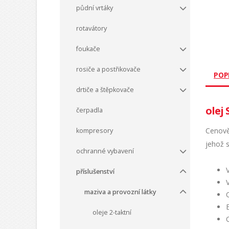
půdní vrtáky
rotavátory
foukače
rosiče a postřikovače
POP
drtiče a štěpkovače
olej 
čerpadla
Cenově
kompresory
jehož s
ochranné vybavení
příslušenství
maziva a provozní látky
oleje 2-taktní