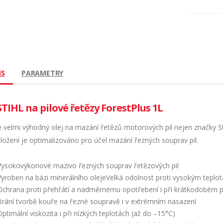
IS
PARAMETRY
STIHL na pilové řetězy ForestPlus 1L
 velmi výhodný olej na mazání řetězů motorových pil nejen značky Sti
ložení je optimalizováno pro účel mazání řezných souprav pil.
Vysokovýkonové mazivo řezných souprav řetězových pil
Vyroben na bázi minerálního olejeVelká odolnost proti vysokým teplo
Ochrana proti přehřátí a nadměrnému opotřebení i při krátkodobém p
Brání tvorbě kouře na řezné soupravě i v extrémním nasazení
Optimální viskozita i při nízkých teplotách (až do –15°C)