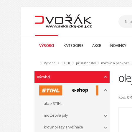
VÝROBCI
KATEGORIE
AKCE
NOVINKY
Výrobci
STIHL
příslušenství
maziva a provozní 
ole
Výrobci
Kód: 0
akce STIHL
motorové pily
křovinořezy a vyžínače