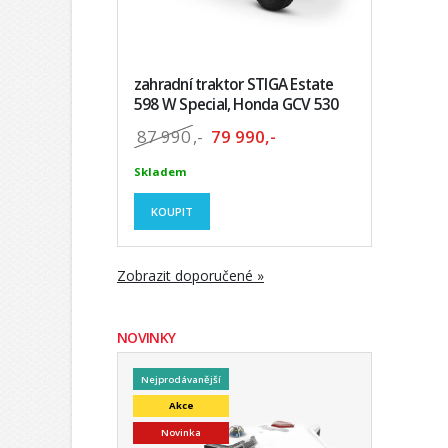
zahradní traktor STIGA Estate
598 W Special, Honda GCV 530
87 990
,-
79 990,-
Skladem
KOUPIT
Zobrazit doporučené »
NOVINKY
Nejprodávanější
Akce
Novinka