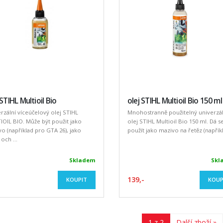
 STIHL Multioil Bio
olej STIHL Multioil Bio 150 ml
rzální víceúčelový olej STIHL
Mnohostranně použitelný univerzál
OIL BIO. Může být použit jako
olej STIHL Multioil Bio 150 ml. Dá s
o (například pro GTA 26), jako
použít jako mazivo na řetěz (napříkla
, och ...
Skladem
Skl
139,-
KOUPIT
KOUP
1 z 2
Další zboží »