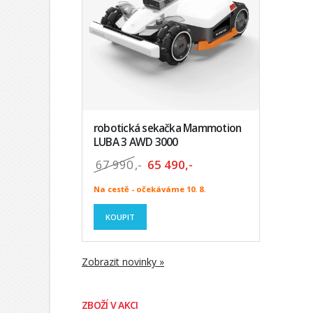
robotická sekačka Mammotion
LUBA 3 AWD 3000
67 990
,-
65 490,-
Na cestě - očekáváme 10. 8.
KOUPIT
Zobrazit novinky »
ZBOŽÍ V AKCI