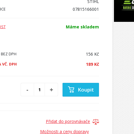
STIHL
07815166001
BCE
Máme skladem
OST
156 Kč
 BEZ DPH
189 Kč
 VČ. DPH
Koupit
Přidat do porovnávače
Možnosti a ceny dopravy