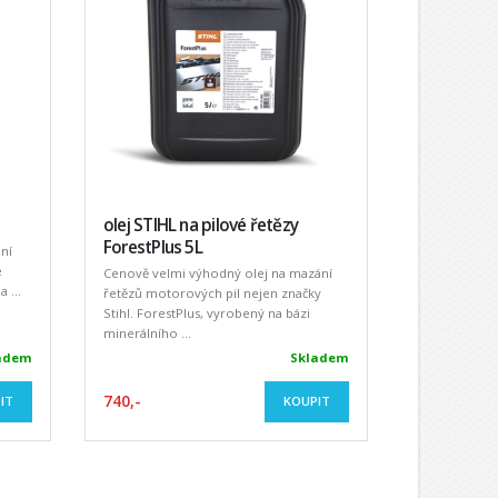
olej STIHL na pilové řetězy
ForestPlus 5L
ní
e
Cenově velmi výhodný olej na mazání
 ...
řetězů motorových pil nejen značky
Stihl. ForestPlus, vyrobený na bázi
minerálního ...
adem
Skladem
740,-
IT
KOUPIT