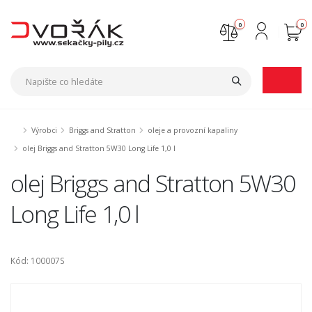
0
0
Nejste přihlášen
Přihlásit
Registrace
Výrobci
Briggs and Stratton
oleje a provozní kapaliny
olej Briggs and Stratton 5W30 Long Life 1,0 l
olej Briggs and Stratton 5W30
Long Life 1,0 l
Kód: 100007S