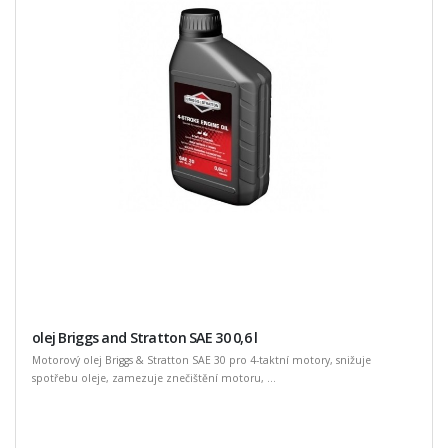
olej Briggs and Stratton SAE 30 0,6 l
Motorový olej Briggs & Stratton SAE 30 pro 4-taktní motory, snižuje
spotřebu oleje, zamezuje znečištění motoru, ...