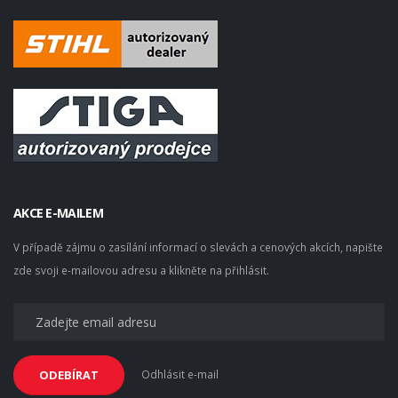
AKCE E-MAILEM
V případě zájmu o zasílání informací o slevách a cenových akcích, napište
zde svoji e-mailovou adresu a klikněte na přihlásit.
Odhlásit e-mail
ODEBÍRAT