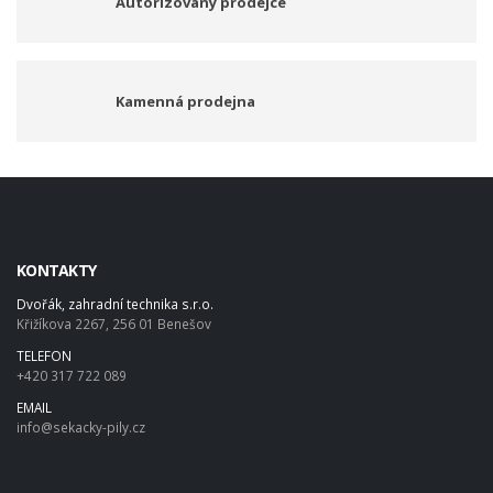
Autorizovaný prodejce
Kamenná prodejna
KONTAKTY
Dvořák, zahradní technika s.r.o.
Křižíkova 2267, 256 01 Benešov
TELEFON
+420 317 722 089
EMAIL
info@sekacky-pily.cz