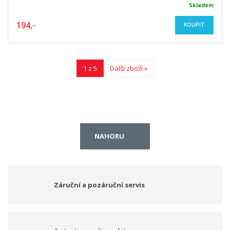
Skladem
194,-
KOUPIT
1 z 5
Další zboží »
NAHORU
Záruční a pozáruční servis