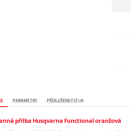
IS
PARAMETRY
PŘÍSLUŠENSTVÍ (4)
anná přilba Husqvarna Functional oranžová