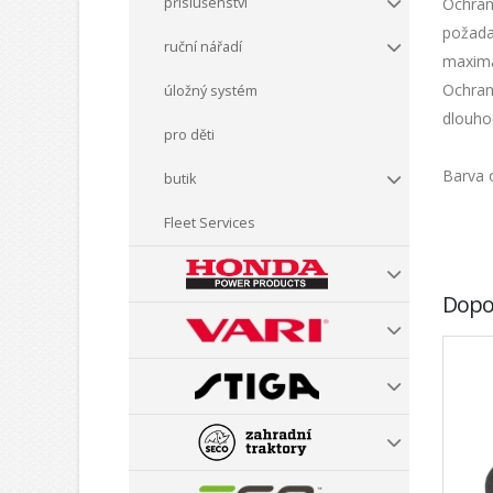
Ochran
příslušenství
požada
ruční nářadí
maximál
Ochrann
úložný systém
dlouho
pro děti
Barva 
butik
Fleet Services
Dopo