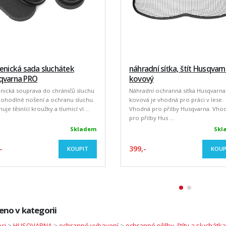
enická sada sluchátek
náhradní síťka, štít Husqvar
qvarna PRO
kovový
nická souprava do chráničů sluchu
Náhradní ochranná síťka Husqvarna
pohodlné nošení a ochranu sluchu.
kovová je vhodná pro práci v lese.
uje těsnící kroužky a tlumicí vl ...
Vhodná pro přilby Husqvarna. Vho
pro přilby Hus ...
Skladem
Skl
-
399,-
KOUPIT
KOUP
eno v kategorii
ci
>
HUSQVARNA
>
ochranné vybavení
>
ochranné přilby, štíty a sluchátka