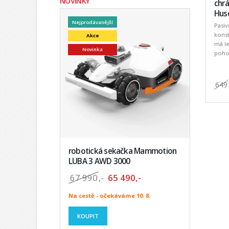
NOVINKY
chrá
Hus
Nejprodávanější
Pasiv
konst
Akce
má l
Novinka
pohod
649
robotická sekačka Mammotion
LUBA 3 AWD 3000
67 990
,-
65 490,-
Na cestě - očekáváme 10. 8.
KOUPIT