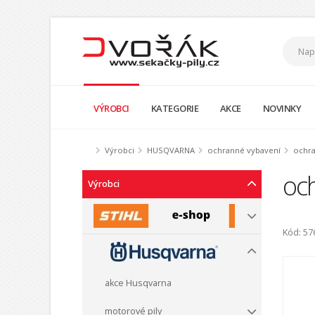
VÝROBCI
KATEGORIE
AKCE
NOVINKY
Výrobci
HUSQVARNA
ochranné vybavení
ochra
oc
Výrobci
Kód: 57
akce Husqvarna
motorové pily