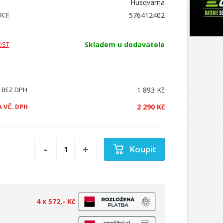
Husqvarna
576412402
BCE
Skladem u dodavatele
OST
1 893 Kč
 BEZ DPH
2 290 Kč
 VČ. DPH
Koupit
4 x 572,- Kč