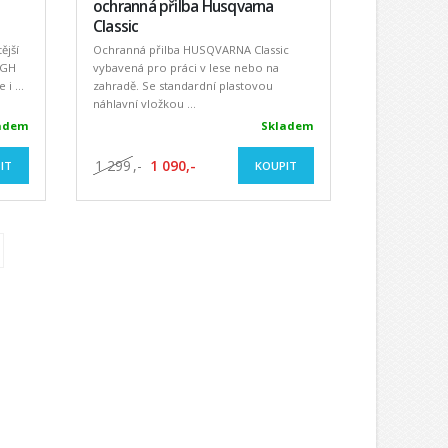
ochranná přilba Husqvarna
Classic
ější
Ochranná přilba HUSQVARNA Classic
IGH
vybavená pro práci v lese nebo na
i ...
zahradě. Se standardní plastovou
náhlavní vložkou ...
adem
Skladem
1 299
,-
1 090,-
IT
KOUPIT