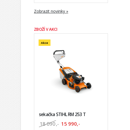
Zobrazit novinky »
ZBOŽÍ V AKCI
Akce
sekačka STIHL RM 253 T
18 090
,-
15 990,-