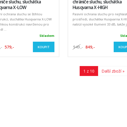
niče sluchu, sluchátka
chrániče sluchu, sluchátka
qvarna X-LOW
Husqvarna X-HIGH
ní ochrana sluchu se štíhlou
Pasivní ochrana sluchu pro nejhlasit
rukcí, sluchátka Husqvarna X-LOW
prostředí, sluchátka Husqvarna X-H
ehkou konstrukci navrženou pro
nabízí vysoké tlumení 33 dB, takže je 
l ...
Skladem
Skl
,-
579,-
949
,-
849,-
KOUPIT
KOUP
1 z 10
Další zboží »