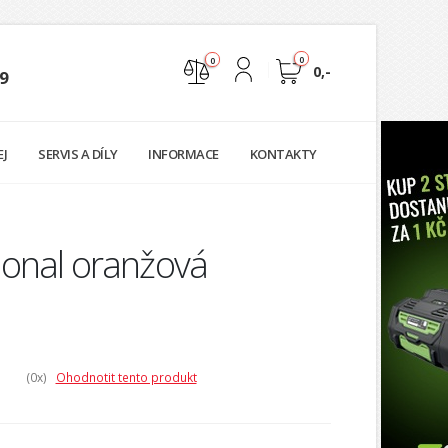
0
0
0,-
9
Nejste přihlášen
EJ
SERVIS A DÍLY
INFORMACE
KONTAKTY
Přihlásit
Registrace
ional oranžová
(0
x)
Ohodnotit tento produkt