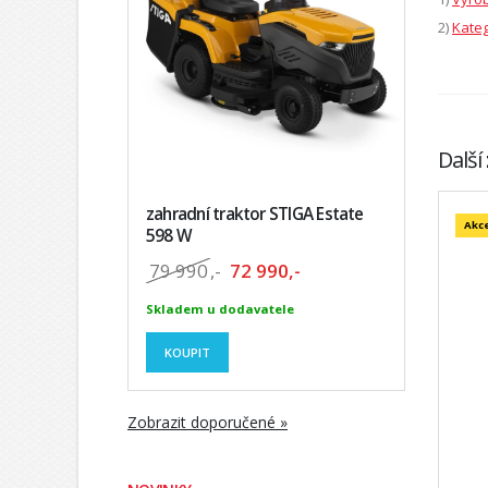
2)
Kateg
Další
zahradní traktor STIGA Estate
Akc
598 W
79 990
,-
72 990,-
Skladem u dodavatele
KOUPIT
Zobrazit doporučené »