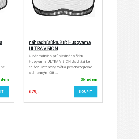
na
náhradní síťka, štít Husqvarna
chrániče s
ULTRA VISION
k přilbě 
U náhradního průhledného štítu
Tyto chránič
Husqvarna ULTRA VISION dochází ke
jsou vyvinut
dné
snížení intenzity světla procházejícího
dlouhodobé p
ochranným štít ...
vhod ...
adem
Skladem
679,-
829,-
IT
KOUPIT