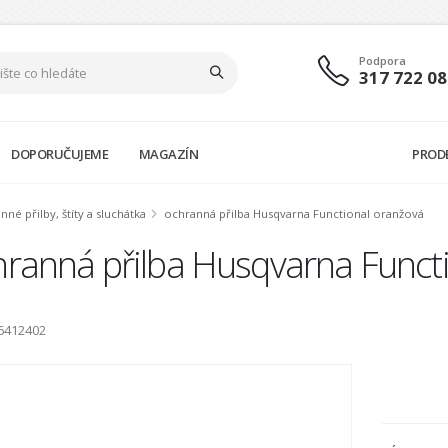
Podpora
317 722 08
DOPORUČUJEME
MAGAZÍN
PROD
nné přilby, štíty a sluchátka
ochranná přilba Husqvarna Functional oranžová
hranná přilba Husqvarna Funct
6412402