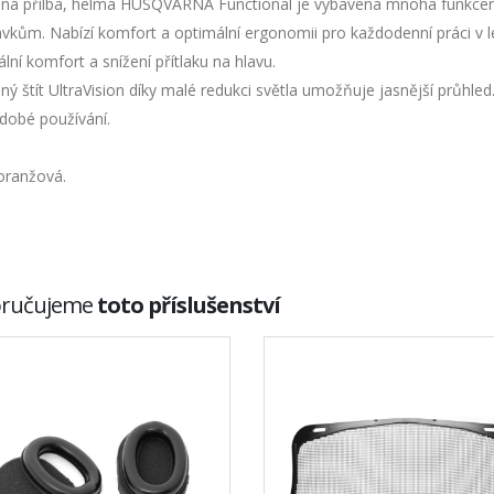
ná přilba, helma HUSQVARNA Functional je vybavena mnoha funkcemi, 
vkům. Nabízí komfort a optimální ergonomii pro každodenní práci v le
ní komfort a snížení přítlaku na hlavu.
ý štít UltraVision díky malé redukci světla umožňuje jasnější průhled
dobé používání.
oranžová.
ručujeme
toto příslušenství