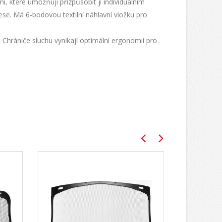
které umožňují přizpůsobit ji individuálním
se. Má 6-bodovou textilní náhlavní vložku pro
. Chrániče sluchu vynikají optimální ergonomií pro