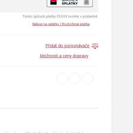
Tento způsob platby ESSOX zvolíte v pokladně.
Nákup na splátky / Rozložená platba
Přidat do porovnávače
Možnosti a ceny dopravy