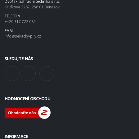
Dvořák, zahradní technika s.r.o.
Křižíkova 2267, 256 01 Benešov
TELEFON
+420 317 722 089
EMAIL
info@sekacky-pily.cz
SLEDUJTE NÁS
HODNOCENÍ OBCHODU
INFORMACE