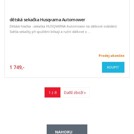
dětská sekačka Husqvarna Automower
Dětská hračka - sekačka HUSQVARNA Automower na dálkové ovládání.
Světla sekačky při spuštění blikají a ruční dálkové o ...
Prodej ukončen
1 749,-
KOUPIT
1 z 8
Další zboží »
NAHORU