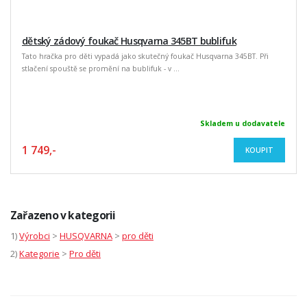
dětský zádový foukač Husqvarna 345BT bublifuk
Tato hračka pro děti vypadá jako skutečný foukač Husqvarna 345BT. Při
stlačení spouště se promění na bublifuk - v ...
Skladem u dodavatele
1 749,-
KOUPIT
Zařazeno v kategorii
1)
Výrobci
>
HUSQVARNA
>
pro děti
2)
Kategorie
>
Pro děti