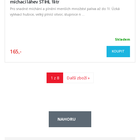
míchací láhev STIHL 1litr
Pro snadné míchání a plnění menších množství paliva až do 1l. Úzká
vylévací hubice, velký plnící otvor, stupnice n ...
Skladem
165,-
KOUPIT
1 z 8
Další zboží »
NAHORU