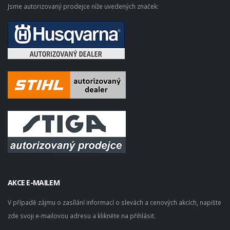
Jsme autorizovaný prodejce níže uvedených značek:
AKCE E-MAILEM
V případě zájmu o zasílání informací o slevách a cenových akcích, napište
zde svoji e-mailovou adresu a klikněte na přihlásit.