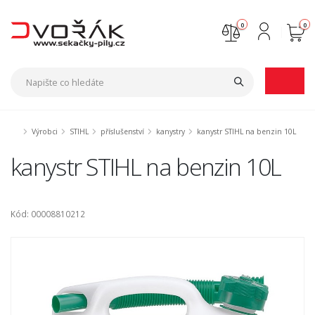
0
0
Nejste přihlášen
Přihlásit
Registrace
Výrobci
STIHL
příslušenství
kanystry
kanystr STIHL na benzin 10L
kanystr STIHL na benzin 10L
Kód: 00008810212