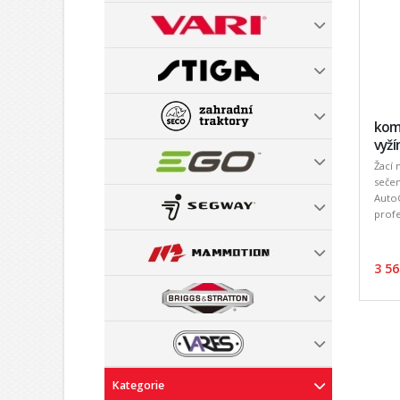
komb
vyží
Žací
sečen
Auto
profe
3 56
Kategorie