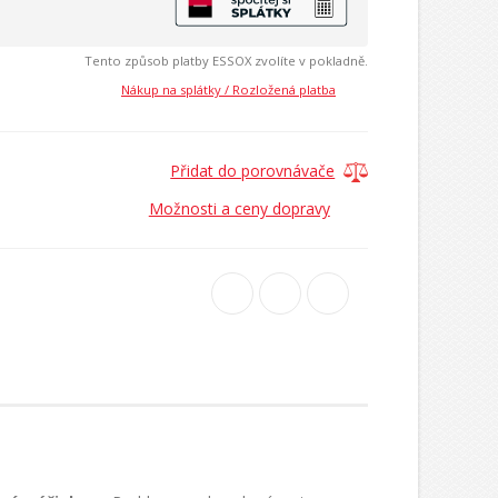
Tento způsob platby ESSOX zvolíte v pokladně.
Nákup na splátky / Rozložená platba
Přidat do porovnávače
Možnosti a ceny dopravy