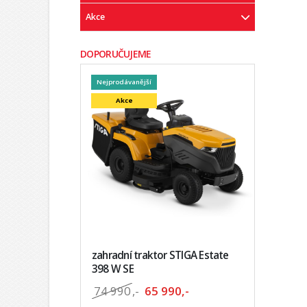
Akce
DOPORUČUJEME
Nejprodávanější
Akce
zahradní traktor STIGA Estate
398 W SE
74 990
,-
65 990,-