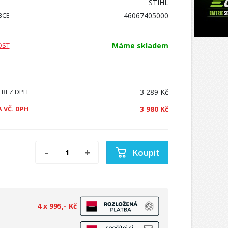
STIHL
46067405000
BCE
Máme skladem
OST
3 289 Kč
 BEZ DPH
3 980 Kč
 VČ. DPH
Koupit
4 x 995,- Kč