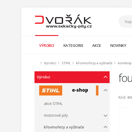
VÝROBCI
KATEGORIE
AKCE
NOVINKY
Výrobci
STIHL
křovinořezy a vyžínače
kombisys
fo
Výrobci
Kód: 4
akce STIHL
motorové pily
křovinořezy a vyžínače