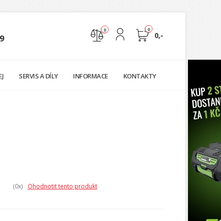
0
0
0,-
9
Nejste přihlášen
EJ
SERVIS A DÍLY
INFORMACE
KONTAKTY
Přihlásit
Registrace
(0
x)
Ohodnotit tento produkt