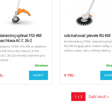
inástroj vyžínač FSS-KM
odstraňovač plevele RG-KM
nací hlava AC C 26-2
Kombinástroj STIHL odstraňovač pl
RG-KM funguje jako rotační nůžky s
 nástavec STIHL FSS-KM se záběrem
nízkou rotací. Jde o účinný nástroj, k
í 450 mm a žací hlavou STIHL
Cut C 26-2 je vhodný zejména pro
sioná ...
Skladem
Skl
0,-
9 790,-
KOUPIT
KOUP
1 z 3
Další zboží »