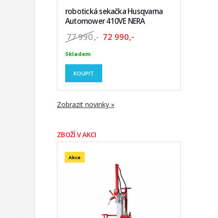
robotická sekačka Husqvarna
Automower 410VE NERA
77 990
,-
72 990,-
Skladem
KOUPIT
Zobrazit novinky »
ZBOŽÍ V AKCI
Akce