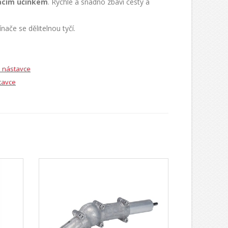
acím účinkem
. Rychle a snadno zbaví cesty a
če se dělitelnou tyčí.
 nástavce
tavce