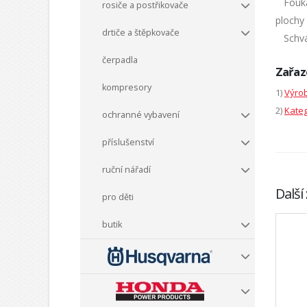
Fouka
rosiče a postřikovače
plochy 
drtiče a štěpkovače
Schvál
čerpadla
Zařaz
kompresory
1)
Výrob
2)
Kateg
ochranné vybavení
příslušenství
ruční nářadí
Další
pro děti
butik