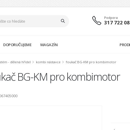
Podpora
317 722 08
DOPORUČUJEME
MAGAZÍN
PROD
tém - dělená hřídel
kombi nástavce
foukač BG-KM pro kombimotor
ukač BG-KM pro kombimotor
6067405000