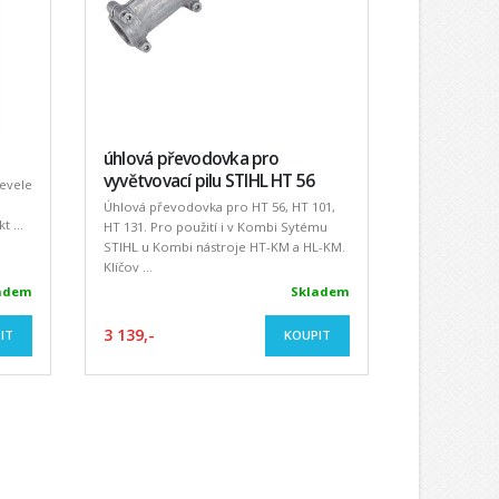
úhlová převodovka pro
vyvětvovací pilu STIHL HT 56
evele
Úhlová převodovka pro HT 56, HT 101,
t ...
HT 131. Pro použití i v Kombi Sytému
STIHL u Kombi nástroje HT-KM a HL-KM.
Klíčov ...
adem
Skladem
3 139,-
IT
KOUPIT