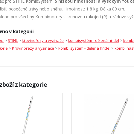
č pro STIHL KomibSystem.
S nízkou hmotností a vysokým fouk
listí, posečené trávy nebo sněhu. Hmotnost: 1,8 kg. Délka 89 cm.
eno pro všechny Kombimotory s kruhovou rukojetí (R) a zádové vyžína
eno v kategorii
ci
>
STIHL
>
křovinořezy a vyžínače
>
kombisystém - dělená hřídel
>
kombi
orie
>
Křovinořezy a vyžínače
>
kombi systém - dělená hřídel
>
kombi nás
zboží z kategorie