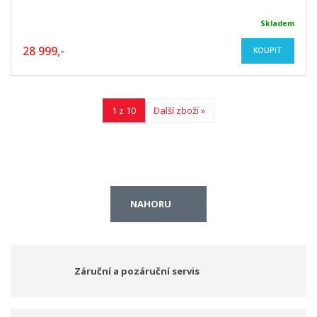
Skladem
28 999,-
KOUPIT
1 z 10
Další zboží »
NAHORU
Záruční a pozáruční servis