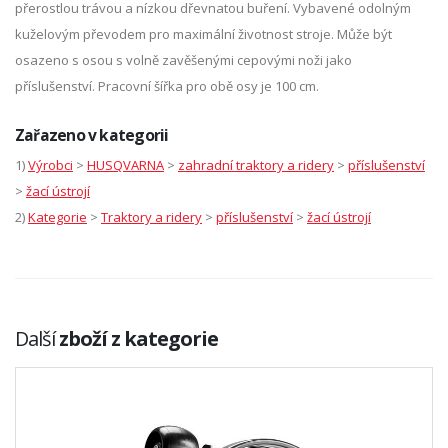
přerostlou trávou a nízkou dřevnatou buření. Vybavené odolným
kuželovým převodem pro maximální životnost stroje. Může být
osazeno s osou s volně zavěšenými cepovými noži jako
příslušenství. Pracovní šířka pro obě osy je 100 cm.
Zařazeno v kategorii
1)
Výrobci
>
HUSQVARNA
>
zahradní traktory a ridery
>
příslušenství
>
žací ústrojí
2)
Kategorie
>
Traktory a ridery
>
příslušenství
>
žací ústrojí
Další
zboží z kategorie