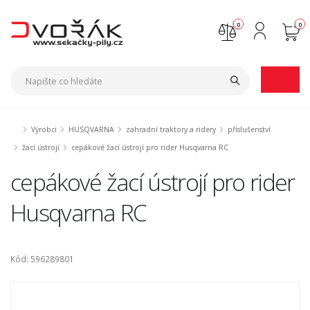
0
0
Nejste přihlášen
Přihlásit
Registrace
Výrobci
HUSQVARNA
zahradní traktory a ridery
příslušenství
žací ústrojí
cepákové žací ústrojí pro rider Husqvarna RC
cepákové žací ústrojí pro rider
Husqvarna RC
Kód: 596289801