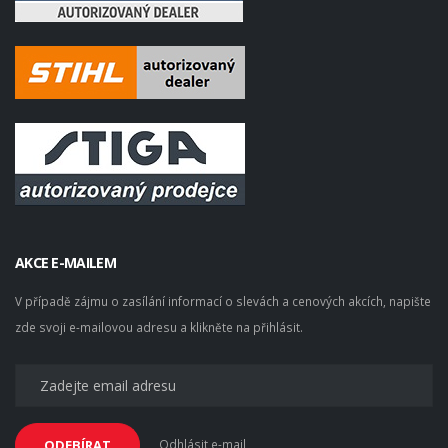
AKCE E-MAILEM
V případě zájmu o zasílání informací o slevách a cenových akcích, napište
zde svoji e-mailovou adresu a klikněte na přihlásit.
Odhlásit e-mail
ODEBÍRAT