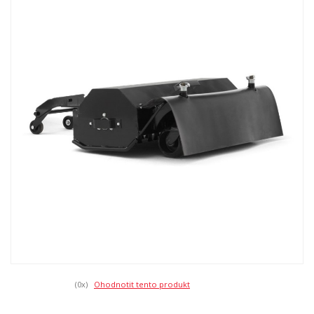
(0
x)
Ohodnotit tento produkt