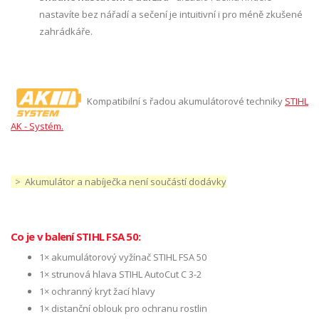
nastavíte bez nářadí a sečení je intuitivní i pro méně zkušené
zahrádkáře.
Kompatibilní s řadou akumulátorové techniky
STIHL
AK - Systém.
> Akumulátor a nabíječka není součástí dodávky
Co je v balení STIHL FSA 50:
1× akumulátorový vyžínač STIHL FSA 50
1× strunová hlava STIHL AutoCut C 3-2
1× ochranný kryt žací hlavy
1× distanční oblouk pro ochranu rostlin