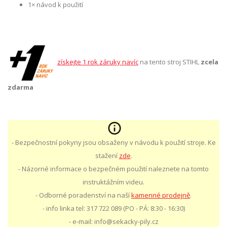
1× návod k použití
získejte 1 rok záruky navíc
na tento stroj STIHL
zcela
zdarma
- Bezpečnostní pokyny jsou obsaženy v návodu k použití stroje. Ke
stažení
zde
.
- Názorné informace o bezpečném použití naleznete na tomto
instruktážním videu.
- Odborné poradenství na naší
kamenné prodejně
.
- info linka tel: 317 722 089 (PO - PÁ: 8:30 - 16:30)
- e-mail: info@sekacky-pily.cz