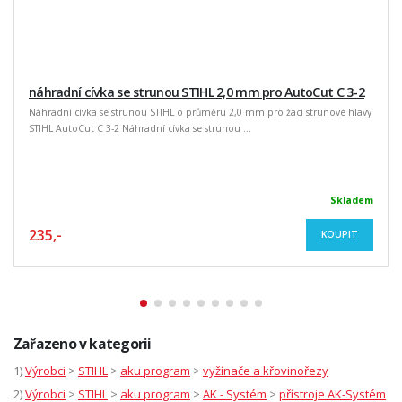
náhradní cívka se strunou STIHL 2,0 mm pro AutoCut C 3-2
Náhradní cívka se strunou STIHL o průměru 2,0 mm pro žací strunové hlavy
STIHL AutoCut C 3-2 Náhradní cívka se strunou ...
Skladem
235,-
KOUPIT
Zařazeno v kategorii
1)
Výrobci
>
STIHL
>
aku program
>
vyžínače a křovinořezy
2)
Výrobci
>
STIHL
>
aku program
>
AK - Systém
>
přístroje AK-Systém