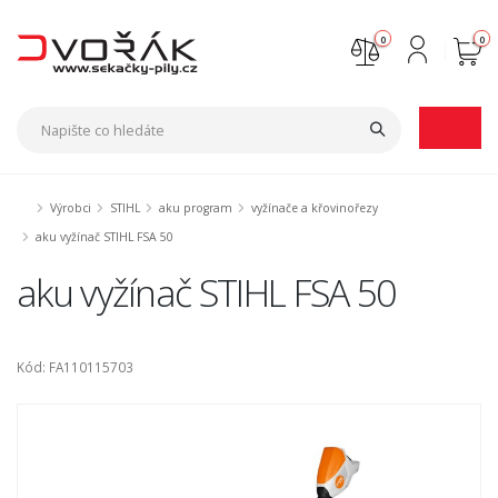
0
0
Nejste přihlášen
Přihlásit
Registrace
Výrobci
STIHL
aku program
vyžínače a křovinořezy
aku vyžínač STIHL FSA 50
aku vyžínač STIHL FSA 50
Kód: FA110115703