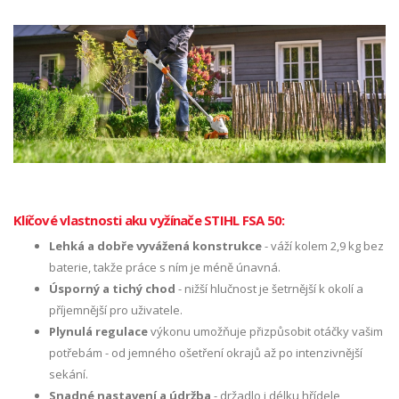
Klíčové vlastnosti aku vyžínače STIHL FSA 50:
Lehká a dobře vyvážená konstrukce
- váží kolem 2,9 kg bez
baterie, takže práce s ním je méně únavná.
Úsporný a tichý chod
- nižší hlučnost je šetrnější k okolí a
příjemnější pro uživatele.
Plynulá regulace
výkonu umožňuje přizpůsobit otáčky vašim
potřebám - od jemného ošetření okrajů až po intenzivnější
sekání.
Snadné nastavení a údržba
- držadlo i délku hřídele