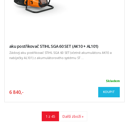
aku postřikovač STIHL SGA 60 SET (AK10 + AL101)
Zádový aku postřikovač STIHL SGA 60 SET (včetně akumulátoru AK10 a
nabíječky AL101) z akumulátorového systému ST ...
Skladem
6 840,-
KOUPIT
1 z 45
Další zboží »