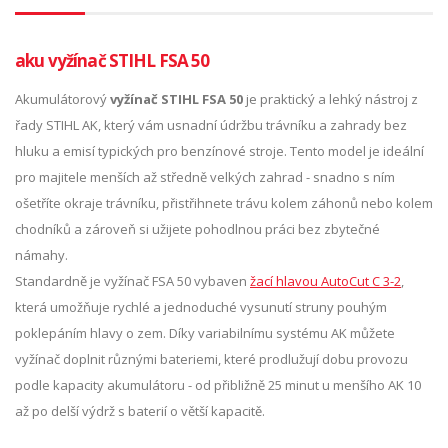
aku vyžínač STIHL FSA 50
Akumulátorový
vyžínač STIHL FSA 50
je praktický a lehký nástroj z
řady STIHL AK, který vám usnadní údržbu trávníku a zahrady bez
hluku a emisí typických pro benzínové stroje. Tento model je ideální
pro majitele menších až středně velkých zahrad - snadno s ním
ošetříte okraje trávníku, přistřihnete trávu kolem záhonů nebo kolem
chodníků a zároveň si užijete pohodlnou práci bez zbytečné
námahy.
Standardně je vyžínač FSA 50 vybaven
žací hlavou AutoCut C 3-2
,
která umožňuje rychlé a jednoduché vysunutí struny pouhým
poklepáním hlavy o zem. Díky variabilnímu systému AK můžete
vyžínač doplnit různými bateriemi, které prodlužují dobu provozu
podle kapacity akumulátoru - od přibližně 25 minut u menšího AK 10
až po delší výdrž s baterií o větší kapacitě.