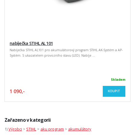
nabíječka STIHL AL 101
Nabíječka STIHL AL101 pro akumulátorový program STIHL AK-Systém a AP-
Systém. S ukazatelem provozního stavu (LED). Nabíje ...
Skladem
1 090,-
KOUPIT
Zařazeno v kategorii
1)
Výrobci
>
STIHL
>
aku program
>
akumulátory