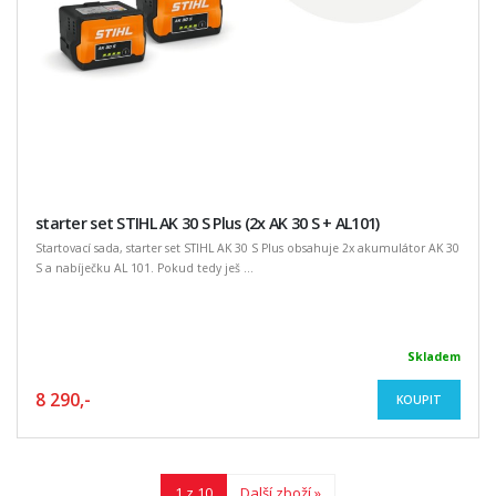
starter set STIHL AK 30 S Plus (2x AK 30 S + AL101)
Startovací sada, starter set STIHL AK 30 S Plus obsahuje 2x akumulátor AK 30
S a nabíječku AL 101. Pokud tedy ješ ...
Skladem
8 290,-
KOUPIT
1 z 10
Další zboží »