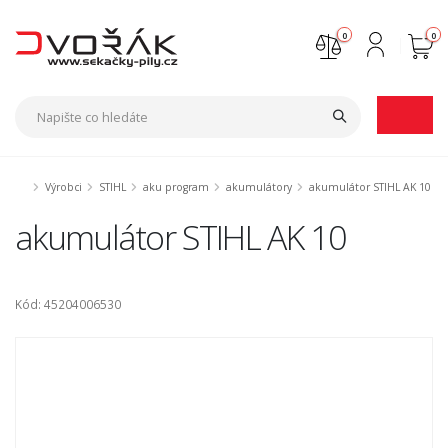
0
0
Nejste přihlášen
Přihlásit
Registrace
Výrobci
STIHL
aku program
akumulátory
akumulátor STIHL AK 10
akumulátor STIHL AK 10
Kód: 45204006530