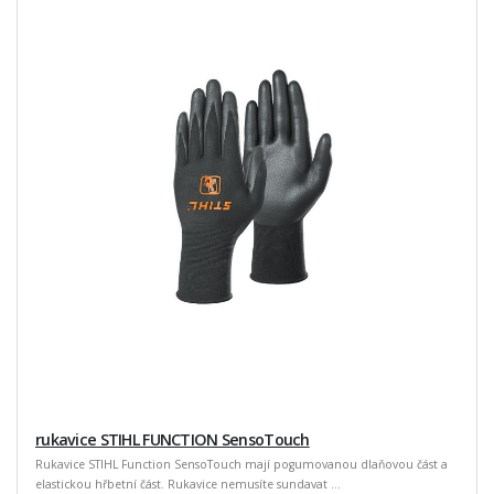
rukavice STIHL FUNCTION SensoTouch
Rukavice STIHL Function SensoTouch mají pogumovanou dlaňovou část a
elastickou hřbetní část. Rukavice nemusíte sundavat ...