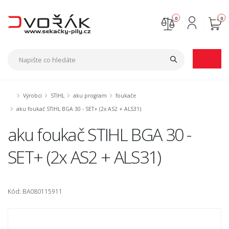
0
0
Nejste přihlášen
Přihlásit
Registrace
Výrobci
STIHL
aku program
foukače
aku foukač STIHL BGA 30 - SET+ (2x AS2 + ALS31)
aku foukač STIHL BGA 30 -
SET+ (2x AS2 + ALS31)
Kód: BA080115911