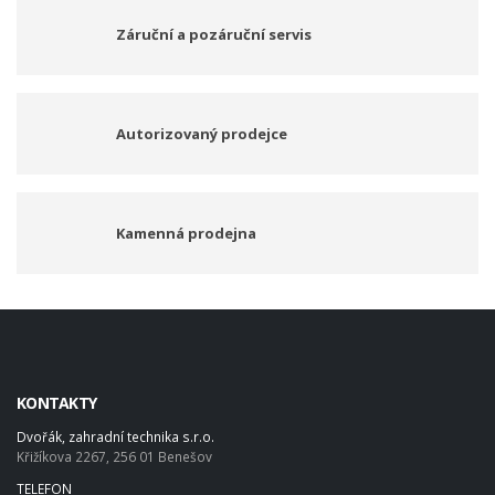
Záruční a pozáruční servis
Autorizovaný prodejce
Kamenná prodejna
KONTAKTY
Dvořák, zahradní technika s.r.o.
Křižíkova 2267, 256 01 Benešov
TELEFON