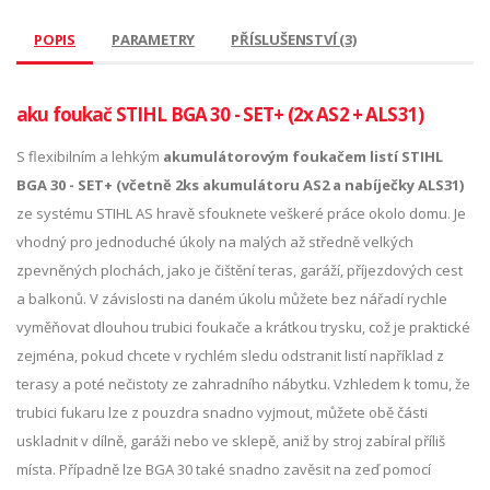
POPIS
PARAMETRY
PŘÍSLUŠENSTVÍ (3)
aku foukač STIHL BGA 30 - SET+ (2x AS2 + ALS31)
S flexibilním a lehkým
akumulátorovým foukačem listí STIHL
BGA 30 - SET+ (včetně 2ks akumulátoru AS2 a nabíječky ALS31)
ze systému STIHL AS hravě sfouknete veškeré práce okolo domu. Je
vhodný pro jednoduché úkoly na malých až středně velkých
zpevněných plochách, jako je čištění teras, garáží, příjezdových cest
a balkonů. V závislosti na daném úkolu můžete bez nářadí rychle
vyměňovat dlouhou trubici foukače a krátkou trysku, což je praktické
zejména, pokud chcete v rychlém sledu odstranit listí například z
terasy a poté nečistoty ze zahradního nábytku. Vzhledem k tomu, že
trubici fukaru lze z pouzdra snadno vyjmout, můžete obě části
uskladnit v dílně, garáži nebo ve sklepě, aniž by stroj zabíral příliš
místa. Případně lze BGA 30 také snadno zavěsit na zeď pomocí