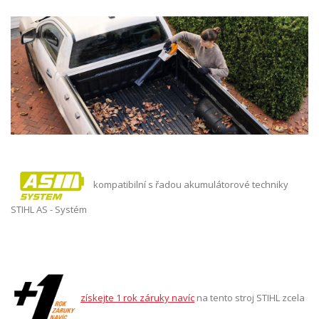
kompatibilní s řadou akumulátorové techniky
STIHL AS - Systém
získejte 1 rok záruky navíc
na tento stroj STIHL zcela