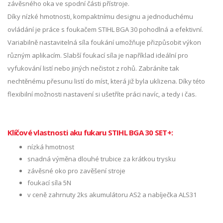
závěsného oka ve spodní části přístroje.
Díky nízké hmotnosti, kompaktnímu designu a jednoduchému
ovládání je práce s foukačem STIHL BGA 30 pohodlná a efektivní.
Variabilně nastavitelná síla foukání umožňuje přizpůsobit výkon
různým aplikacím. Slabší foukací síla je například ideální pro
vyfukování listí nebo jiných nečistot z rohů. Zabráníte tak
nechtěnému přesunu listí do míst, která již byla uklizena. Díky této
flexibilní možnosti nastavení si ušetříte práci navíc, a tedy i čas.
Klíčové vlastnosti aku fukaru STIHL BGA 30 SET+:
nízká hmotnost
snadná výměna dlouhé trubice za krátkou trysku
závěsné oko pro zavěšení stroje
foukací síla 5N
v ceně zahrnuty 2ks akumulátoru AS2 a nabíječka ALS31