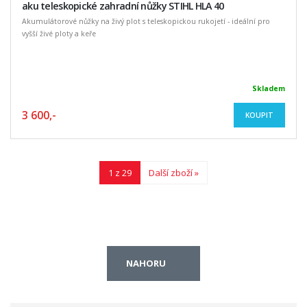
aku teleskopické zahradní nůžky STIHL HLA 40
Akumulátorové nůžky na živý plot s teleskopickou rukojetí - ideální pro
vyšší živé ploty a keře
Skladem
3 600,-
KOUPIT
1 z 29
Další zboží »
NAHORU