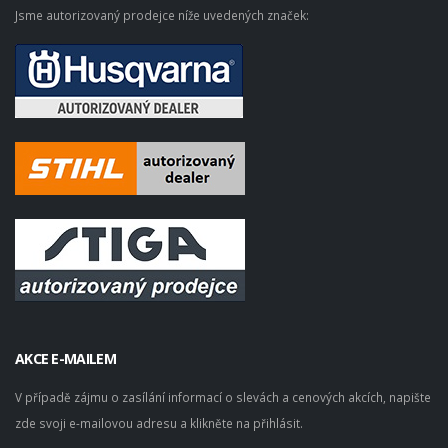
Jsme autorizovaný prodejce níže uvedených značek:
AKCE E-MAILEM
V případě zájmu o zasílání informací o slevách a cenových akcích, napište
zde svoji e-mailovou adresu a klikněte na přihlásit.