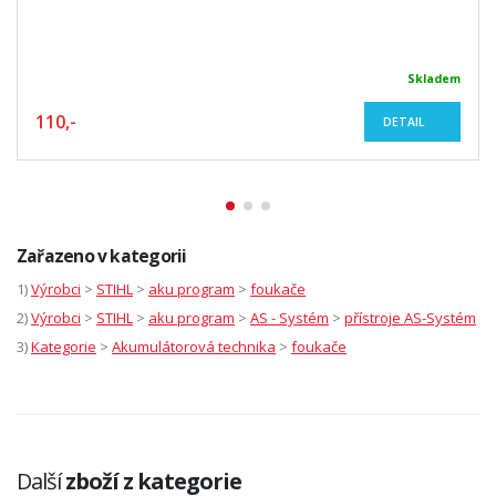
Skladem
110,-
DETAIL
Zařazeno v kategorii
1)
Výrobci
>
STIHL
>
aku program
>
foukače
2)
Výrobci
>
STIHL
>
aku program
>
AS - Systém
>
přístroje AS-Systém
3)
Kategorie
>
Akumulátorová technika
>
foukače
Další
zboží z kategorie