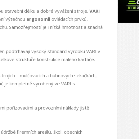
ou stavební délku a dobré vyvážení stroje.
VARI
cení výtečnou
ergonomii
ovládacích prvků,
rchu. Samozřejmostí je i nízká hmotnost a snadná
 jen podtrhávají vysoký standard výrobku VARI v
v celkové struktuře konstrukce malého kartáče.
strojích – mulčovacích a bubnových sekačkách,
táč je kompletně vyrobený ve VARI s
ými pořizovacími a provozními náklady jistě
údržbě firemních areálů, škol, obecních