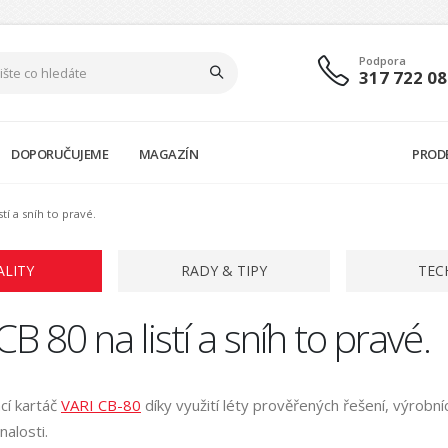
Podpora
317 722 08
DOPORUČUJEME
MAGAZÍN
PROD
tí a sníh to pravé.
ALITY
RADY & TIPY
TEC
B 80 na listí a sníh to pravé.
cí kartáč
VARI CB-80
díky využití léty prověřených řešení, výrobn
nalosti.