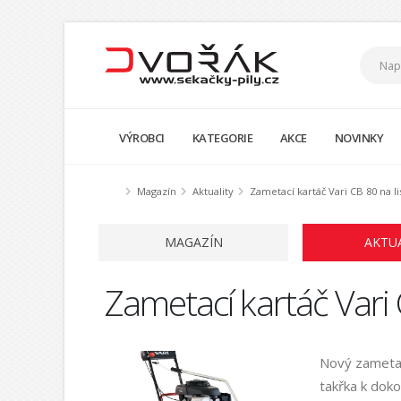
VÝROBCI
KATEGORIE
AKCE
NOVINKY
Magazín
Aktuality
Zametací kartáč Vari CB 80 na lis
MAGAZÍN
AKTU
Zametací kartáč Vari C
Nový zameta
takřka k doko