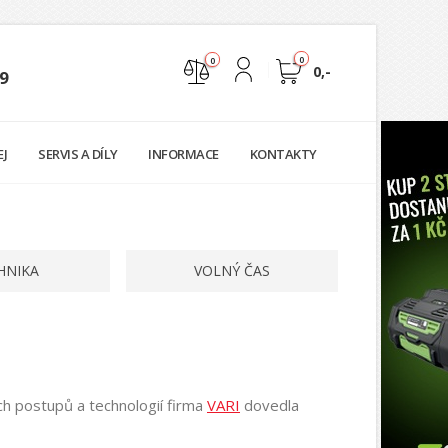
0
0
0,-
9
Nejste přihlášen
EJ
SERVIS A DÍLY
INFORMACE
KONTAKTY
Přihlásit
Registrace
HNIKA
VOLNÝ ČAS
ích postupů a technologií firma
VARI
dovedla