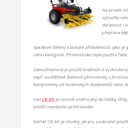
Na prvním mí
vytvořilo vel
obratnost i 
přeprava nap
Spirálové štětiny a bohaté příslušenství, jako je
rámci kategorie. Při konstrukci byla použita řada
Samozřejmostí je použití kvalitních a vyzkoušen
např. osvědčené šnekové převodovky s bronzov
komponenty od tuzemských dodavatelů nebo do
Vari
CB-80
je cenově směřovaný do hobby třídy, a
potěší nejednoho profesionála.
Kartáč CB-80 je vhodný jak pro soukromé použití 