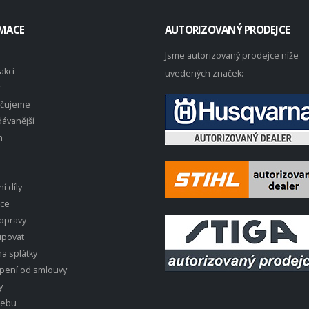
MACE
AUTORIZOVANÝ PRODEJCE
Jsme autorizovaný prodejce níže
akci
uvedených značek:
čujeme
ávanější
n
í díly
ace
opravy
upovat
a splátky
pení od smlouvy
y
webu