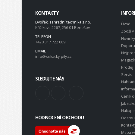
KONTAKTY
INFOR
Dvořák, zahradní technika s.r.o.
Úvod
Křižíkova 2267, 256 01 Benešov
Zboží v 
TELEFON
Novinky
+420 317 722 089
Doporu
EMAIL
Nejprod
info@sekacky-pily.cz
Magazí
Prodej
Servis
SLEDUJTE NÁS
Náhradn
Inform
Ceník d
Jak nak
Nákup n
HODNOCENÍ OBCHODU
Odstou
Kontakt
Mapa 