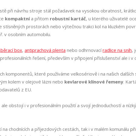
stě při návrhu stroje stál požadavek na vysokou obratnost, krátk
ice
kompaktní
a přitom
robustní kartáč
, u kterého uživatelé o
ve stísněných prostorách nebo výtečnou trakci kol na kluzkém pov
ř. v osobním automobilu.
sběrací box
,
antiprachová plenta
nebo odhrnovací
radlice na sníh
,
 profesionálních řešení, především v připojení příslušenství ale i 
ých komponentů, které používáme velkosériově i na našich dalších 
ým kolem v olejové lázni nebo
kevlarové klínové řemeny
. Kar
davatelů z EU.
le obstojí i v profesionálním použití a svojí jednoduchostí a nízk
na chodnících a příjezdových cestách, tak i v malém komunálu při 