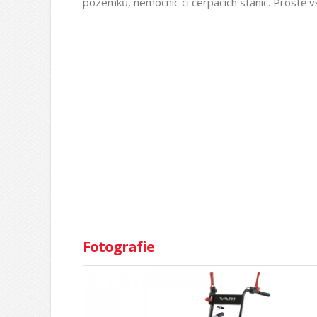
pozemků, nemocnic či čerpacích stanic. Prostě vš
Fotografie