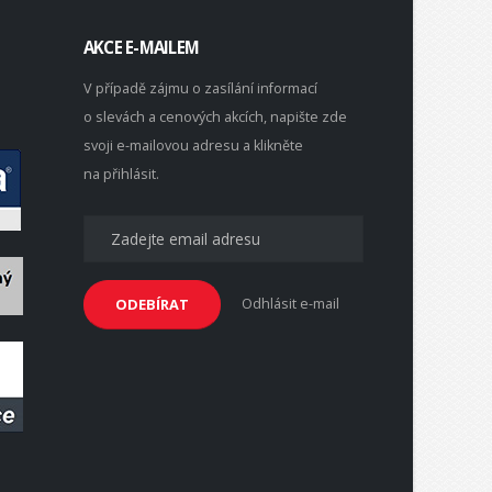
AKCE E-MAILEM
V případě zájmu o zasílání informací
o slevách a cenových akcích, napište zde
svoji e-mailovou adresu a klikněte
na přihlásit.
Odhlásit e-mail
ODEBÍRAT