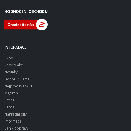
HODNOCENÍ OBCHODU
INFORMACE
Úvod
Zboží v akci
Novinky
Doporučujeme
Nejprodávanější
Magazín
Prodej
Servis
Náhradní díly
Informace
Ceník dopravy