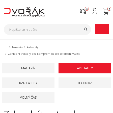
0
0
Nejste přihlášen
Přihlásit
Registrace
Magazín
Aktuality
Zahradní traktory bez kompromisů pro celoroční využití.
MAGAZÍN
AKTUALITY
RADY & TIPY
TECHNIKA
VOLNÝ ČAS