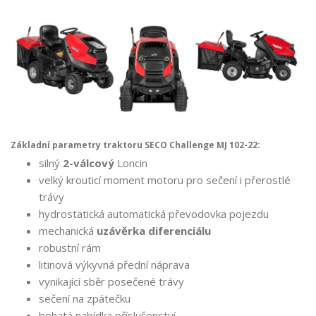
Základní parametry traktoru SECO Challenge MJ 102-22:
silný
2-válcový
Loncin
velký krouticí moment motoru pro sečení i přerostlé
trávy
hydrostatická automatická převodovka pojezdu
mechanická
uzávěrka diferenciálu
robustní rám
litinová výkyvná přední náprava
vynikající sběr posečené trávy
sečení na zpátečku
bohatá nabídka příslušenství