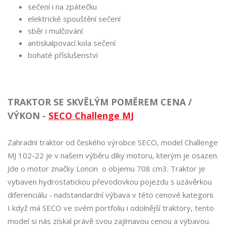
sečení i na zpátečku
elektrické spouštění sečení
sběr i mulčování
antiskalpovací kola sečení
bohaté příslušenství
TRAKTOR SE SKVĚLÝM POMĚREM CENA /
VÝKON -
SECO Challenge MJ
Zahradní traktor od českého výrobce SECO, model Challenge
MJ 102-22 je v našem výběru díky motoru, kterým je osazen.
Jde o motor značky Loncin o objemu 708 cm3. Traktor je
vybaven hydrostatickou převodovkou pojezdu s uzávěrkou
diferenciálu - nadstandardní výbava v této cenové kategorii.
I když má SECO ve svém portfoliu i odolnější traktory, tento
model si nás získal právě svou zajímavou cenou a výbavou.