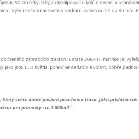
průjezdu 90 cm šířky. Díky antiskalpovacím kolům sečení a ochran
dálem. Výšku sečení nastavíte v sedmi úrovních od 25 do 80 mm. 
 oblíbeného zahradního traktoru Estate 3084 H, malinko jej vyfešá
 jako jsou LED světla, pohodlné sedadlo a volant, dobře padnoucí
or, který velice dobře posbírá posečenou trávu. Jako příslušenst
 traktor pro pozemky cca 3.000m2."