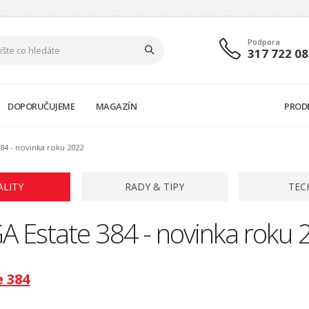
Podpora
317 722 08
DOPORUČUJEME
MAGAZÍN
PROD
384 - novinka roku 2022
ALITY
RADY & TIPY
TEC
GA Estate 384 - novinka roku
e 384