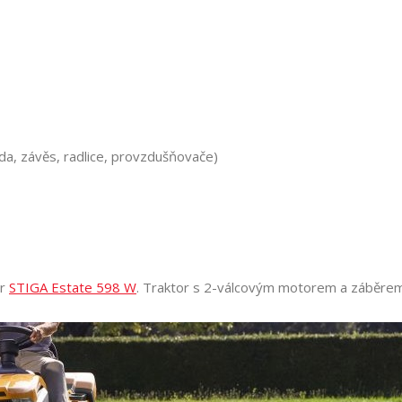
ada, závěs, radlice, provzdušňovače)
or
STIGA Estate 598 W
. Traktor s 2-válcovým motorem a záběre