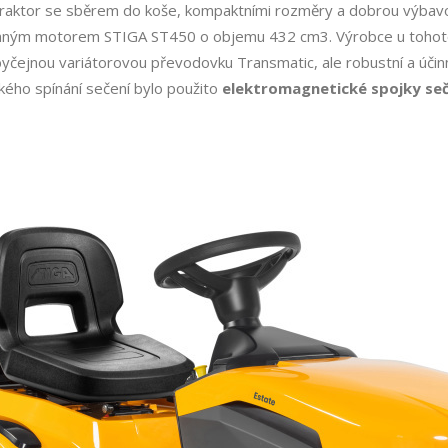
ní traktor se sběrem do koše, kompaktními rozměry a dobrou výbav
onným motorem STIGA ST450 o objemu 432 cm3. Výrobce u tohoto 
yčejnou variátorovou převodovku Transmatic, ale robustní a úči
ckého spínání sečení bylo použito
elektromagnetické spojky seč