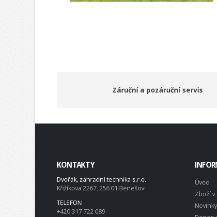
Záruční a pozáruční servis
KONTAKTY
INFOR
Dvořák, zahradní technika s.r.o.
Úvod
Křižíkova 2267, 256 01 Benešov
Zboží v 
TELEFON
Novinky
+420 317 722 089