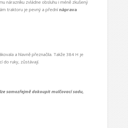
nému nárazníku zvládne obsluhu i méně zkušený
Rám traktoru je pevný a přední
náprava
kovala a hlavně přeznačila. Takže 384 H je
 do ruky, zůstávají.
ví lze samozřejmě dokoupit mulčovací sadu,