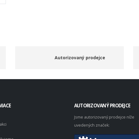
Autorizovaný prodejce
MACE
AUTORIZOVANÝ PRODEJCE
Jsme autorizovaný prodejce níže
akci
uvedených značek: