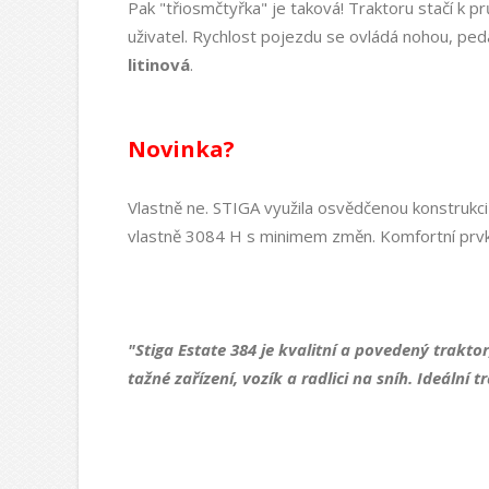
Pak "třiosmčtyřka" je taková! Traktoru stačí k 
uživatel. Rychlost pojezdu se ovládá nohou, pe
litinová
.
Novinka?
Vlastně ne. STIGA využila osvědčenou konstrukci
vlastně 3084 H s minimem změn. Komfortní prvky
"Stiga Estate 384 je kvalitní a povedený trakt
tažné zařízení, vozík a radlici na sníh. Ideální