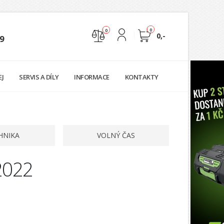
0
0
0,-
9
Nejste přihlášen
EJ
SERVIS A DÍLY
INFORMACE
KONTAKTY
Přihlásit
Registrace
HNIKA
VOLNÝ ČAS
 2022