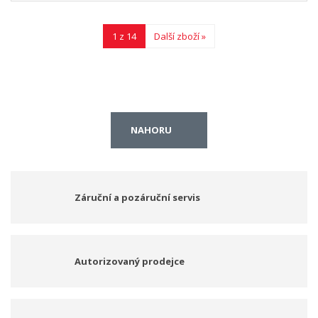
1 z 14
Další zboží »
NAHORU
Záruční a pozáruční servis
Autorizovaný prodejce