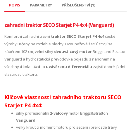
POPIS
PARAMETRY
PŘÍSLUŠENSTVÍ (1)
zahradní traktor SECO Starjet P4 4x4 (Vanguard)
Komfortní zahradní travní
traktor SECO Starjet P4
4x4
české
výroby určený na rozlehlé plochy. Dvounožové žací ústrojí se
záběrem 102 cm, velmi silný
dvouválcový motor
Briggs and Stratton
Vanguard a hydrostatická převodovka pojezdu s náhonem na
všechny 4 kola -
4x4
- a
uzávěrkou diferenciálu
zajistí dobré jízdní
vlastnosti traktoru.
Klíčové vlastnosti zahradního traktoru SECO
Starjet P4 4x4:
silný profesionální
2-válcový
motor Briggs&Stratton
Vanguard
velký kroutící moment motoru pro sečení i přerostlé trávy