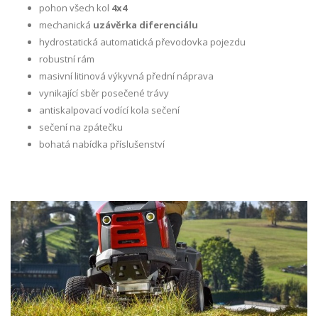
pohon všech kol
4x4
mechanická
uzávěrka diferenciálu
hydrostatická automatická převodovka pojezdu
robustní rám
masivní litinová výkyvná přední náprava
vynikající sběr posečené trávy
antiskalpovací vodící kola sečení
sečení na zpátečku
bohatá nabídka příslušenství