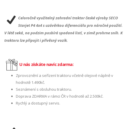
Celoročně využitelný zahradní traktor české výroby SECO
Starjet P4 4x4 s uzávěrkou diferenciálu pro náročné použití.
V létě seká, na podzim posbírá spadané listí, v zimě prohrne sníh. K
traktoru lze připojit i přívěsný vozík.
U nás získáte navíc zdarma:
Zprovoznění a seřízení traktoru včetně olejové náplně v
hodnotě 1.490kč.
Seznámení s obsluhou traktoru.
Doprava ZDARMA v rámci ČR v hodnotě až 2.500kč.
Rychlý a dostupný servis.